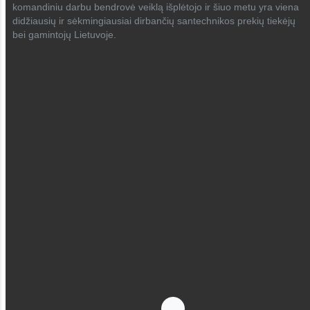
komandiniu darbu bendrovė veiklą išplėtojo ir šiuo metu yra viena
didžiausių ir sėkmingiausiai dirbančių santechnikos prekių tiekėjų
bei gamintojų Lietuvoje.