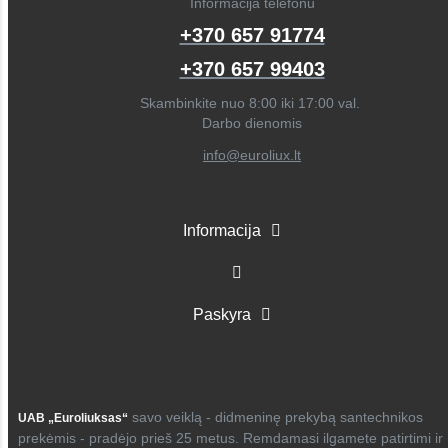
Informacija telefonu
+370 657 91774
+370 657 99403
Skambinkite nuo 8:00 iki 17:00 val.
Darbo dienomis
info@euroliux.lt
Informacija
Paskyra
savo veiklą - didmeninę prekybą santechnikos
UAB „Euroliuksas“
prekėmis - pradėjo prieš 25 metus. Remdamasi ilgamete patirtimi ir