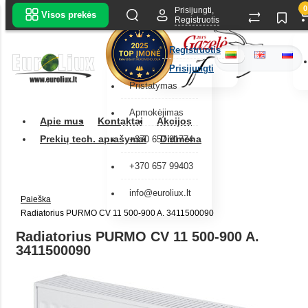
0
Prisijungti,
Visos prekės
Registruotis
Registruotis
Prisijungti
Pristatymas
Apmokėjimas
Apie mus
Kontaktai
Akcijos
Prekių tech. aprašymai
Didmena
+370 657 91774
+370 657 99403
info@euroliux.lt
Paieška
Radiatorius PURMO CV 11 500-900 A. 3411500090
Radiatorius PURMO CV 11 500-900 A.
3411500090