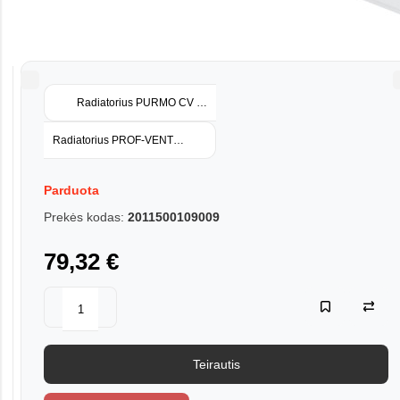
Radiatorius PURMO CV 11 500-800 A. 3411500080
Radiatorius PROF-VENT 11 500/1400K
Parduota
Prekės kodas:
2011500109009
79,32 €
Teirautis