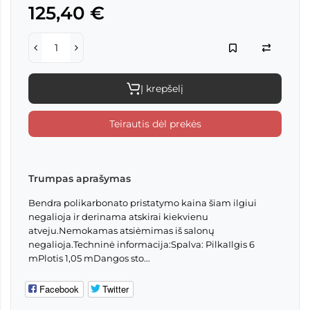
125,40 €
Į krepšelį
Teirautis dėl prekės
Trumpas aprašymas
Bendra polikarbonato pristatymo kaina šiam ilgiui
negalioja ir derinama atskirai kiekvienu
atveju.Nemokamas atsiėmimas iš salonų
negalioja.Techninė informacija:Spalva: PilkaIlgis 6
mPlotis 1,05 mDangos sto...
Facebook
Twitter