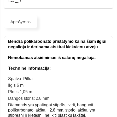
Aprašymas
Bendra polikarbonato pristatymo kaina šiam ilgiui
negalioja ir derinama atskirai kiekvienu atveju.
Nemokamas atsiėmimas iš salonų negalioja.
Techninė informacija:
Spalva:
Pilka
Ilgis
6 m
Plotis
1,05 m
Dangos storis:
2,8 mm
Diamonds yra ypatingai stiprūs, tvirti, banguoti
polikarbonato lakštai. 2.8 mm. storio lakštai yra
stipresni ir kietesni, nei kiti plastikų lakštai,