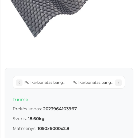
Polikarbonatas banguotas Diamond 1050x4000 2.8mm pilka
Polikarbonatas banguotas Diamo
Turime
Prekės kodas:
2023964103967
Svoris:
18.60kg
Matmenys:
1050x6000x2.8