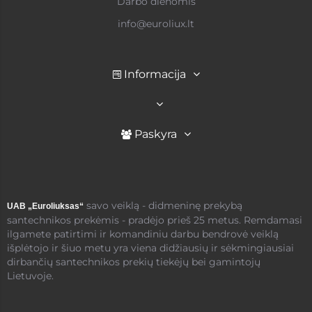
Darbo dienomis
info@euroliux.lt
Informacija
Paskyra
savo veiklą - didmeninę prekybą
UAB „Euroliuksas“
santechnikos prekėmis - pradėjo prieš 25 metus. Remdamasi
ilgamete patirtimi ir komandiniu darbu bendrovė veiklą
išplėtojo ir šiuo metu yra viena didžiausių ir sėkmingiausiai
dirbančių santechnikos prekių tiekėjų bei gamintojų
Lietuvoje.