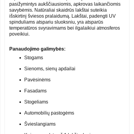
pasižymintys aukščiausiomis, apkrovas laikančiomis
savybėmis. Natūraliai skaidrūs lakštai suteikia
išskirtinį šviesos pralaidumą. Lakštai, padengti UV
spinduliams atspariu sluoksniu, yra atsparūs
temperatūros svyravimams bei ilgalaikiui atmosferos
poveikiui.
Panaudojimo galimybės:
Stogams
Sienoms, sienų apdailai
Pavėsinėms
Fasadams
Stogeliams
Automobilių pastogėms
Švieslangiams