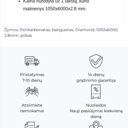
Kaina nurodyta už 1 lakštą, kurio
matmenys
1050x6000x2.8 mm.
Žymos:
Polikarbonatas
,
banguotas
,
Diamond
,
1050x6000
,
2.8mm
,
pilkas
Pristatymas
14 dienų
7-10 dienų
grąžinimo garantija
Atsiimkite
Nuolaidos
nemokamai
Nauji pasiūlymai kiekvieną
dieną