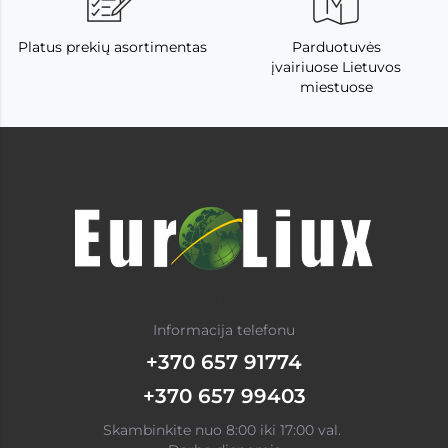
Platus prekių asortimentas
Parduotuvės
įvairiuose Lietuvos
miestuose
Informacija telefonu
+370 657 91774
+370 657 99403
Skambinkite nuo 8:00 iki 17:00 val.