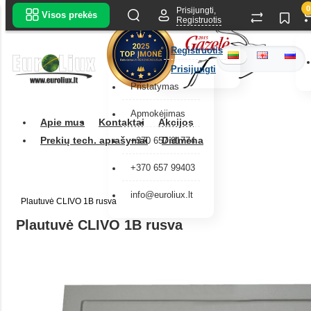
0
Prisijungti,
Visos prekės
Registruotis
Registruotis
Prisijungti
Pristatymas
Apmokėjimas
Apie mus
Kontaktai
Akcijos
Prekių tech. aprašymai
Didmena
+370 657 91774
+370 657 99403
info@euroliux.lt
Plautuvė CLIVO 1B rusva
Plautuvė CLIVO 1B rusva