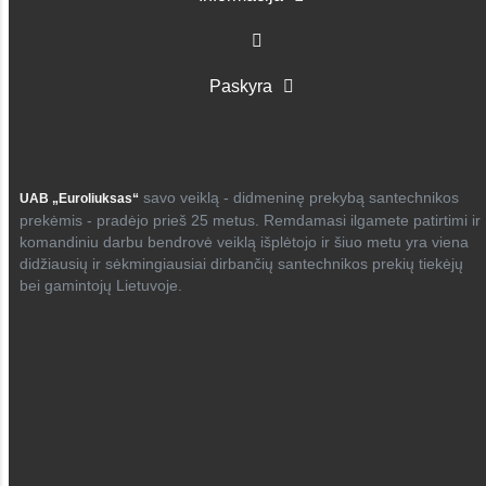
Paskyra
savo veiklą - didmeninę prekybą santechnikos
UAB „Euroliuksas“
prekėmis - pradėjo prieš 25 metus. Remdamasi ilgamete patirtimi ir
komandiniu darbu bendrovė veiklą išplėtojo ir šiuo metu yra viena
didžiausių ir sėkmingiausiai dirbančių santechnikos prekių tiekėjų
bei gamintojų Lietuvoje.