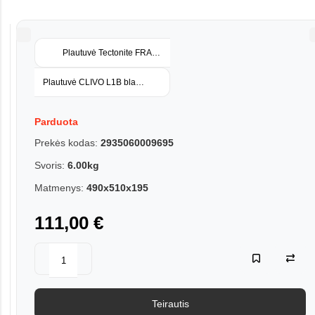
Plautuvė Tectonite FRANKE S2D 611-78 Carbon užkemšamas vent
Plautuvė CLIVO L1B black/juoda
Parduota
Prekės kodas:
2935060009695
Svoris:
6.00kg
Matmenys:
490x510x195
111,00 €
Teirautis