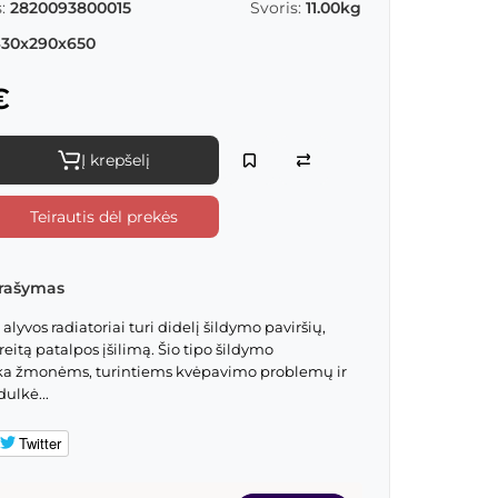
:
2820093800015
Svoris:
11.00kg
30x290x650
€
Į krepšelį
Teirautis dėl prekės
rašymas
yvos radiatoriai turi didelį šildymo paviršių,
reitą patalpos įšilimą. Šio tipo šildymo
nka žmonėms, turintiems kvėpavimo problemų ir
ulkė...
Twitter