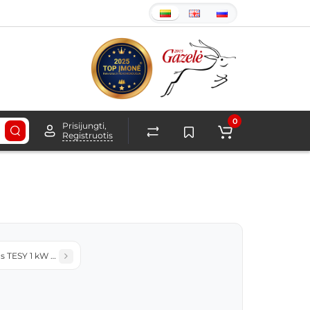
0
Prisijungti,
Registruotis
as TESY 1 kW universalus