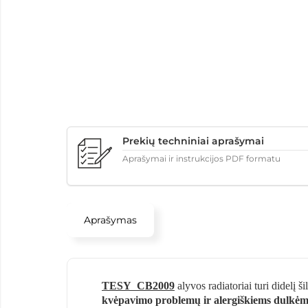
Prekių techniniai aprašymai
Aprašymai ir instrukcijos PDF formatu
Aprašymas
TESY
CB2009
alyvos radiatoriai turi didelį š
kvėpavimo problemų ir alergiškiems dulkėms,