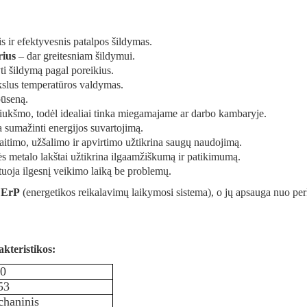
is ir efektyvesnis patalpos šildymas.
rius
– dar greitesniam šildymui.
yti šildymą pagal poreikius.
kslus temperatūros valdymas.
ūseną.
iukšmo, todėl idealiai tinka miegamajame ar darbo kambaryje.
 sumažinti energijos suvartojimą.
itimo, užšalimo ir apvirtimo užtikrina saugų naudojimą.
 metalo lakštai užtikrina ilgaamžiškumą ir patikimumą.
uoja ilgesnį veikimo laiką be problemų.
u
ErP
(energetikos reikalavimų laikymosi sistema), o jų apsauga nuo per
kteristikos:
00
53
haninis