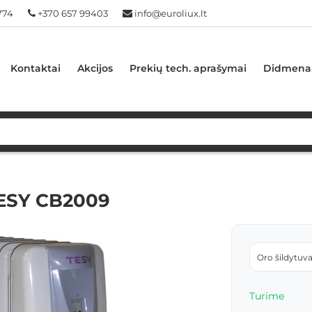
774
+370 657 99403
info@euroliux.lt
Kontaktai
Akcijos
Prekių tech. aprašymai
Didmena
 TESY CB2009
Oro šildytuv
Turime