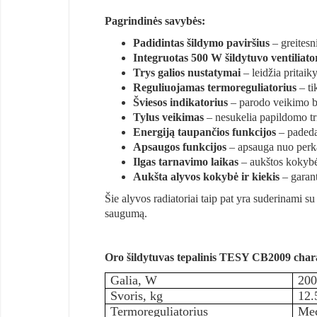
Pagrindinės savybės:
Padidintas šildymo paviršius
– greitesn
Integruotas 500 W šildytuvo ventiliato
Trys galios nustatymai
– leidžia pritaik
Reguliuojamas termoreguliatorius
– ti
Šviesos indikatorius
– parodo veikimo b
Tylus veikimas
– nesukelia papildomo tr
Energiją taupančios funkcijos
– padeda
Apsaugos funkcijos
– apsauga nuo perka
Ilgas tarnavimo laikas
– aukštos kokybės
Aukšta alyvos kokybė ir kiekis
– garant
Šie alyvos radiatoriai taip pat yra suderinami s
saugumą.
Oro šildytuvas tepalinis TESY CB2009 chara
Galia, W
20
Svoris, kg
12.
Termoreguliatorius
Mec