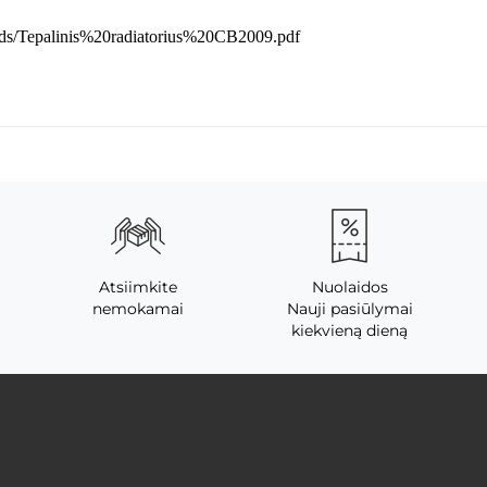
loads/Tepalinis%20radiatorius%20CB2009.pdf
Atsiimkite
Nuolaidos
nemokamai
Nauji pasiūlymai
kiekvieną dieną