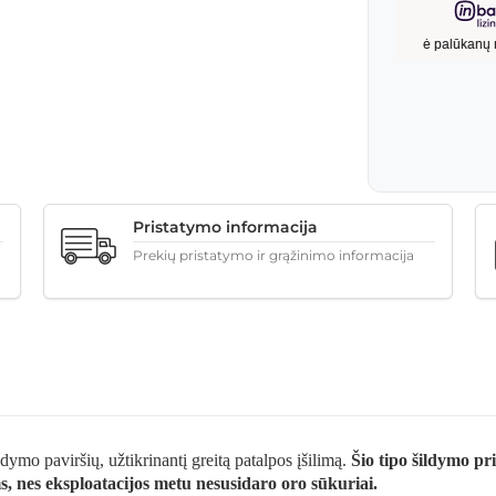
Pristatymo informacija
Prekių pristatymo ir grąžinimo informacija
ildymo paviršių, užtikrinantį greitą patalpos įšilimą.
Šio tipo šildymo pr
 nes eksploatacijos metu nesusidaro oro sūkuriai.