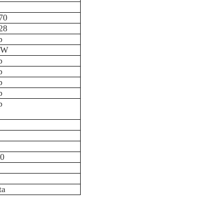
70
28
p
0W
p
p
p
p
p
0
0
0
00
0
ta