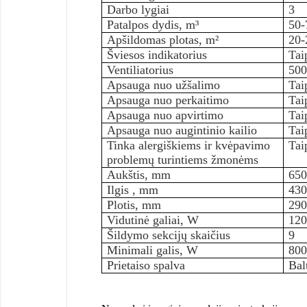
Darbo lygiai
3
Patalpos dydis, m³
50-
Apšildomas plotas,
m²
20-
Šviesos indikatorius
Tai
Ventiliatorius
50
Apsauga nuo užšalimo
Tai
Apsauga nuo perkaitimo
Tai
Apsauga nuo apvirtimo
Tai
Apsauga nuo augintinio kailio
Tai
Tinka alergiškiems ir kvėpavimo
Tai
problemų turintiems žmonėms
Aukštis, mm
65
Ilgis , mm
43
Plotis, mm
29
Vidutinė galiai, W
12
Šildymo sekcijų skaičius
9
Minimali galis, W
80
Prietaiso spalva
Bal