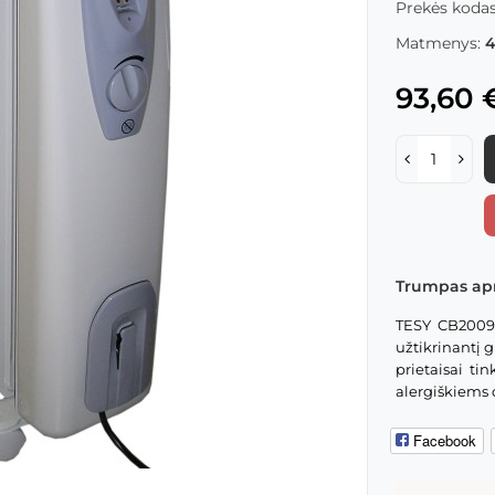
Prekės kodas
Matmenys:
4
93,60 
Trumpas ap
TESY CB2009 al
užtikrinantį g
prietaisai ti
alergiškiems d
Facebook