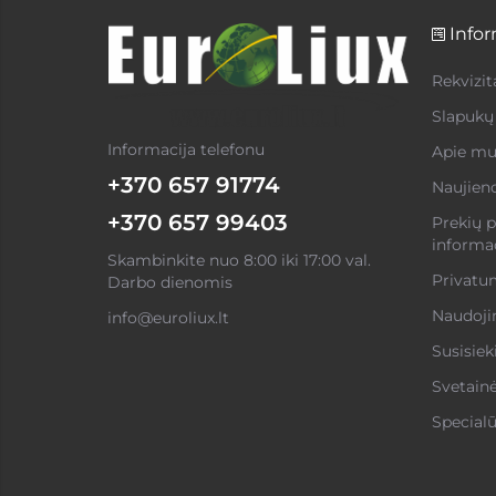
Infor
Rekvizit
Slapukų 
Informacija telefonu
Apie mu
+370 657 91774
Naujien
+370 657 99403
Prekių p
informac
Skambinkite nuo 8:00 iki 17:00 val.
Privatum
Darbo dienomis
Naudojim
info@euroliux.lt
Susisiek
Svetain
Specialū