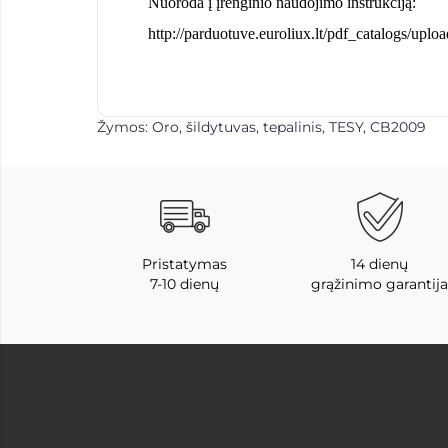
Nuoroda į įrenginio naudojimo instrukciją:
http://parduotuve.euroliux.lt/pdf_catalogs/up
Žymos:
Oro
,
šildytuvas
,
tepalinis
,
TESY
,
CB2009
Pristatymas
14 dienų
7-10 dienų
grąžinimo garantija