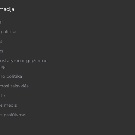
macija
ai
politika
s
os
ristatymo ir grąžinimo
ija
o politika
osi taisyklės
ite
ės medis
s pasiūlymai