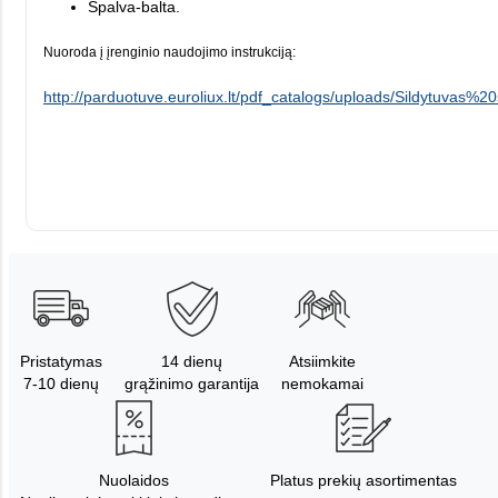
Spalva-balta.
Nuoroda į įrenginio naudojimo instrukciją:
http://parduotuve.euroliux.lt/pdf_catalogs/uploads/Sildytuvas%20
Pristatymas
14 dienų
Atsiimkite
7-10 dienų
grąžinimo garantija
nemokamai
Nuolaidos
Platus prekių asortimentas