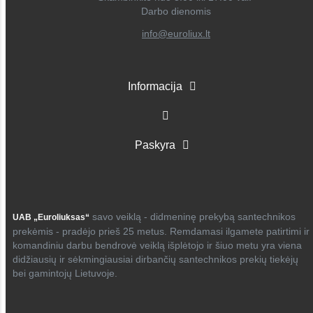
Darbo dienomis
info@euroliux.lt
Informacija
Paskyra
savo veiklą - didmeninę prekybą santechnikos
UAB „Euroliuksas“
prekėmis - pradėjo prieš 25 metus. Remdamasi ilgamete patirtimi ir
komandiniu darbu bendrovė veiklą išplėtojo ir šiuo metu yra viena
didžiausių ir sėkmingiausiai dirbančių santechnikos prekių tiekėjų
bei gamintojų Lietuvoje.