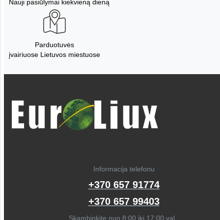
Nauji pasiūlymai kiekvieną dieną
Parduotuvės
įvairiuose Lietuvos miestuose
Informacija telefonu
+370 657 91774
+370 657 99403
Skambinkite nuo 8:00 iki 17:00 val.