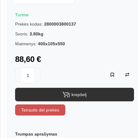
Turime
Prekės kodas:
2800003800137
Svoris:
3.80kg
Matmenys:
400x105x550
88,60 €
Į krepšelį
Teirautis dėl prekės
Trumpas aprašymas