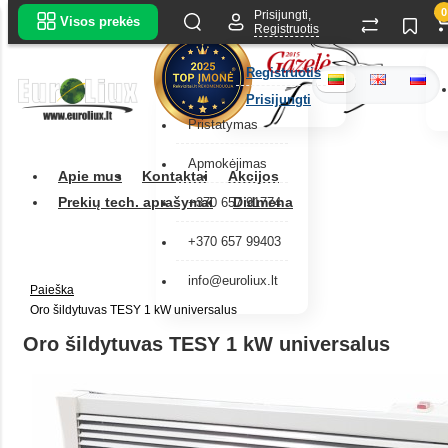
0
Prisijungti,
Visos prekės
Registruotis
Registruotis
Prisijungti
Pristatymas
Apmokėjimas
Apie mus
Kontaktai
Akcijos
Prekių tech. aprašymai
Didmena
+370 657 91774
+370 657 99403
info@euroliux.lt
Paieška
Oro šildytuvas TESY 1 kW universalus
Oro šildytuvas TESY 1 kW universalus