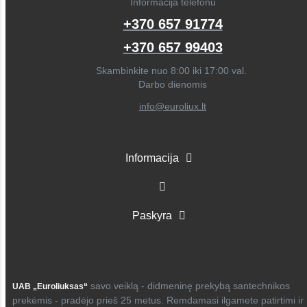
Informacija telefonu
+370 657 91774
+370 657 99403
Skambinkite nuo 8:00 iki 17:00 val.
Darbo dienomis
info@euroliux.lt
Informacija
Paskyra
savo veiklą - didmeninę prekybą santechnikos
UAB „Euroliuksas“
prekėmis - pradėjo prieš 25 metus. Remdamasi ilgamete patirtimi ir