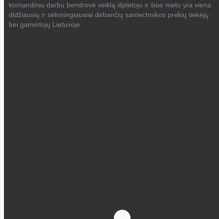
komandiniu darbu bendrovė veiklą išplėtojo ir šiuo metu yra viena
didžiausių ir sėkmingiausiai dirbančių santechnikos prekių tiekėjų
bei gamintojų Lietuvoje.