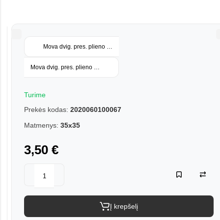
Mova dvig. pres. plieno 28x28 22005
Mova dvig. pres. plieno 42x42 22007
Turime
Prekės kodas:
2020060100067
Matmenys:
35x35
3,50 €
Į krepšelį