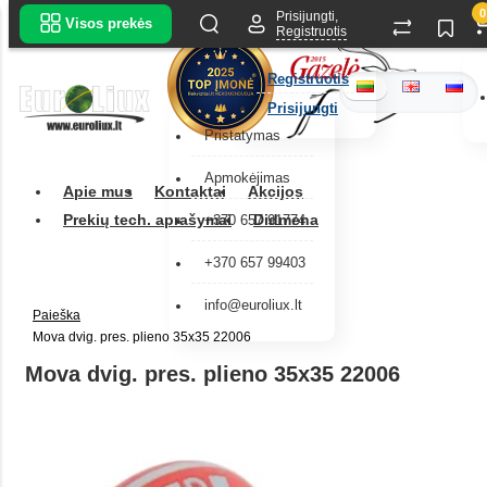
0
Prisijungti,
Visos prekės
Registruotis
Registruotis
Prisijungti
Pristatymas
Apmokėjimas
Apie mus
Kontaktai
Akcijos
Prekių tech. aprašymai
Didmena
+370 657 91774
+370 657 99403
info@euroliux.lt
Paieška
Mova dvig. pres. plieno 35x35 22006
Mova dvig. pres. plieno 35x35 22006