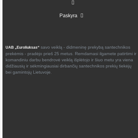
Paskyra
savo veiklą - didmeninę prekybą santechnikos
UAB „Euroliuksas“
prekėmis - pradėjo prieš 25 metus. Remdamasi ilgamete patirtimi ir
komandiniu darbu bendrovė veiklą išplėtojo ir šiuo metu yra viena
didžiausių ir sėkmingiausiai dirbančių santechnikos prekių tiekėjų
bei gamintojų Lietuvoje.