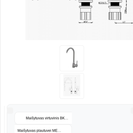
Maišytuvas virtuvinis BKZ 303 beige
Maišytuvas plautuvei METALICA 105