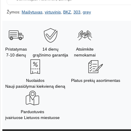
Žymos:
Maišytuvas
,
virtuvinis
,
BKZ
,
303
,
grey
Pristatymas
14 dienų
Atsiimkite
7-10 dienų
grąžinimo garantija
nemokamai
Nuolaidos
Platus prekių asortimentas
Nauji pasiūlymai kiekvieną dieną
Parduotuvės
įvairiuose Lietuvos miestuose