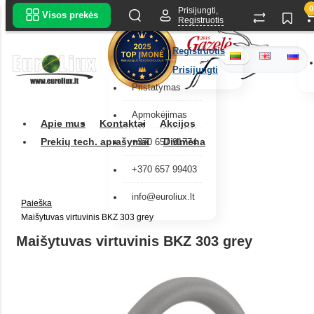
0
Prisijungti,
Visos prekės
Registruotis
Registruotis
Prisijungti
Pristatymas
Apmokėjimas
Apie mus
Kontaktai
Akcijos
Prekių tech. aprašymai
Didmena
+370 657 91774
+370 657 99403
info@euroliux.lt
Paieška
Maišytuvas virtuvinis BKZ 303 grey
Maišytuvas virtuvinis BKZ 303 grey