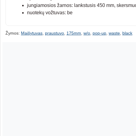
jungiamosios žarnos: lankstusis 450 mm, skersmu
nuotekų vožtuvas: be
Žymos:
Maišytuvas
,
praustuvo
,
175mm
,
w/o
,
pop-up
,
waste
,
black