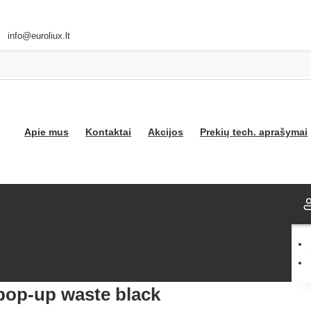
info@euroliux.lt
Apie mus
Kontaktai
Akcijos
Prekių tech. aprašymai
pop-up waste black