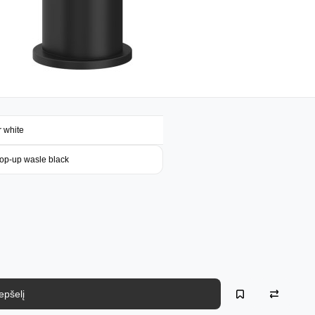
r white
op-up wasle black
repšelį