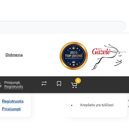
Didmena
0
Prisijungti,
Registruotis
Registruotis
Krepšelis yra tuščias!
Prisijungti