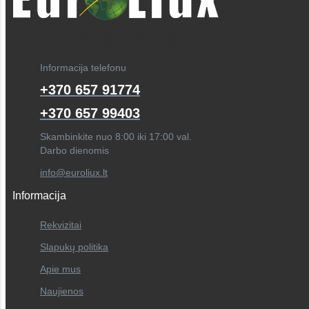
Informacija telefonu
+370 657 91774
+370 657 99403
Skambinkite nuo 8:00 iki 17:00 val.
Darbo dienomis
info@euroliux.lt
Informacija
Rekvizitai
Slapukų politika
Apie mus
Naujienos