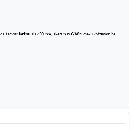
os žarnos: lankstusis 450 mm, skersmuo G3/8nuotekų vožtuvas: be...