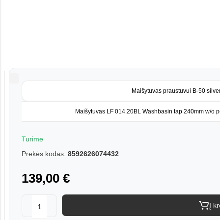
Maišytuvas praustuvui B-50 silve
Maišytuvas LF 014.20BL Washbasin tap 240mm w/o p
Turime
Prekės kodas:
8592626074432
139,00 €
Į k