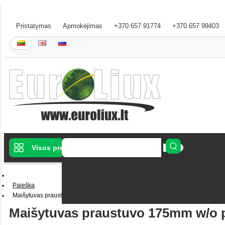
Pristatymas
Apmokėjimas
+370 657 91774
+370 657 99403
Visos prekės
Paieška
Maišytuvas praustuvo 175mm w/o pop-up waste black
Maišytuvas praustuvo 175mm w/o 