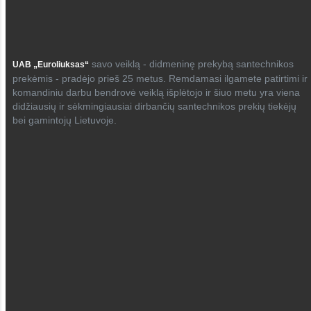
savo veiklą - didmeninę prekybą santechnikos
UAB „Euroliuksas“
prekėmis - pradėjo prieš 25 metus. Remdamasi ilgamete patirtimi ir
komandiniu darbu bendrovė veiklą išplėtojo ir šiuo metu yra viena
didžiausių ir sėkmingiausiai dirbančių santechnikos prekių tiekėjų
bei gamintojų Lietuvoje.