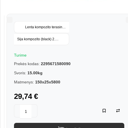
Lenta kompozito terasinė 2.9 m dark teak
Sija kompozito (black) 2.9 m
Turime
Prekės kodas:
2295671580090
Svoris:
15.00kg
Matmenys:
150x25x5800
29,74 €