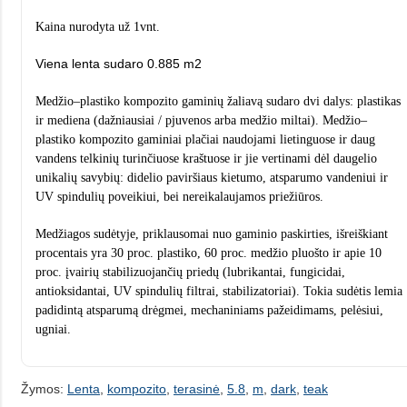
Kaina nurodyta už 1vnt.
Viena lenta sudaro 0.885
m2
Medžio–plastiko kompozito gaminių žaliavą sudaro dvi dalys: plastikas
ir mediena (dažniausiai / pjuvenos arba medžio miltai). Medžio–
plastiko kompozito gaminiai plačiai naudojami lietinguose ir daug
vandens telkinių
turinčiuose kraštuose ir jie vertinami dėl daugelio
unikalių savybių: didelio paviršiaus kietumo, atsparumo vandeniui ir
UV spindulių poveikiui, bei nereikalaujamos priežiūros.
Medžiagos sudėtyje, priklausomai nuo gaminio paskirties, išreiškiant
procentais yra 30 proc. plastiko, 60 proc. medžio pluošto ir apie 10
proc. įvairių stabilizuojančių priedų (lubrikantai, fungicidai,
antioksidantai, UV spindulių
filtrai, stabilizatoriai). Tokia sudėtis lemia
padidintą atsparumą drėgmei, mechaniniams pažeidimams, pelėsiui,
ugniai.
Žymos:
Lenta
,
kompozito
,
terasinė
,
5.8
,
m
,
dark
,
teak