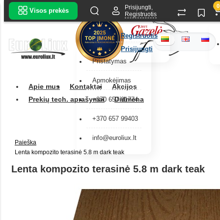
0
Prisijungti,
Visos prekės
Registruotis
Registruotis
Prisijungti
Pristatymas
Apmokėjimas
Apie mus
Kontaktai
Akcijos
Prekių tech. aprašymai
Didmena
+370 657 91774
+370 657 99403
info@euroliux.lt
Paieška
Lenta kompozito terasinė 5.8 m dark teak
Lenta kompozito terasinė 5.8 m dark teak