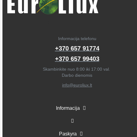
Informacija telefonu
+370 657 91774
+370 657 99403
Skambinkite nuo 8:00 iki 17:00 val.
Darbo dienomis
info@euroliux.lt
Informacija
Paskyra