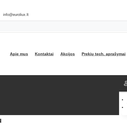
info@euroliux.lt
Apie mus
Kontaktai
Akcijos
Prekių tech. aprašymai
u