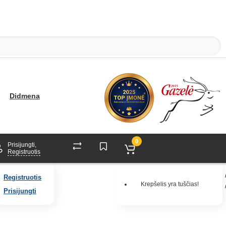
Didmena
0
Prisijungti,
Registruotis
Registruotis
Krepšelis yra tuščias!
Prisijungti