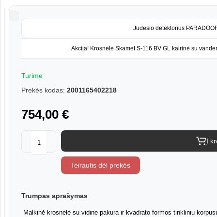
Judesio detektorius PARADOO
Turime
Prekės kodas:
2001165402218
754,00 €
Į k
Teirautis dėl prekės
Trumpas aprašymas
Malkinė krosnelė su vidine pakura ir kvadrato formos tinkliniu korpu