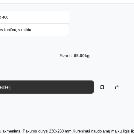
R 460
Akcija! Krosnelė Skamet S-116 BV GL kairinė su vandens kontūru, su stiklu
Svoris:
65.00kg
repšelį
su akmenims. Pakuros durys 230x230 mm.Kūrenimui naudojamų malkų ilgis iki 5