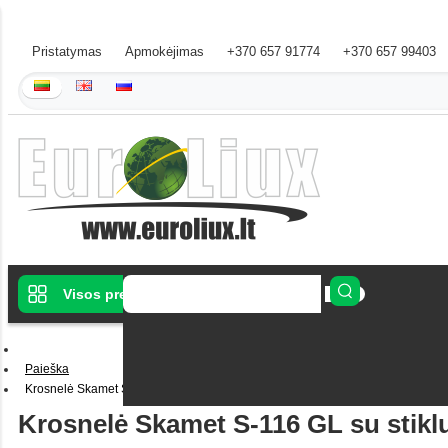
Pristatymas
Apmokėjimas
+370 657 91774
+370 657 99403
Visos prekės
Paieška
Krosnelė Skamet S-116 GL su stiklu
Krosnelė Skamet S-116 GL su stikl