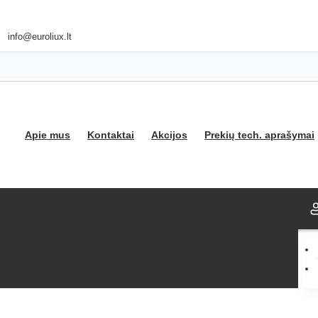
info@euroliux.lt
Apie mus
Kontaktai
Akcijos
Prekių tech. aprašymai