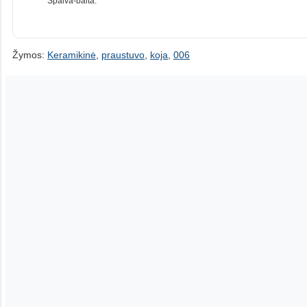
Spalva-balta.
Žymos:
Keramikinė
,
praustuvo
,
koja
,
006