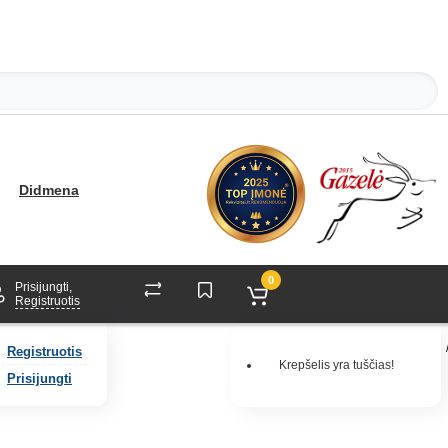
Didmena
0
Prisijungti,
Registruotis
Registruotis
Krepšelis yra tuščias!
Prisijungti