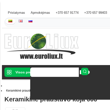
Pristatymas
Apmokėjimas
+370 657 91774
+370 657 99403
Visos prekės
Keramikinė praustuvo koja 006
Keramikinė praustuvo koja 006