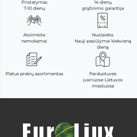
Pristatymas
14 dienų
7-10 dienų
grąžinimo garantija
Atsiimkite
Nuolaidos
nemokamai
Nauji pasiūlymai kiekvieną
dieną
Platus prekių asortimentas
Parduotuvės
įvairiuose Lietuvos
miestuose