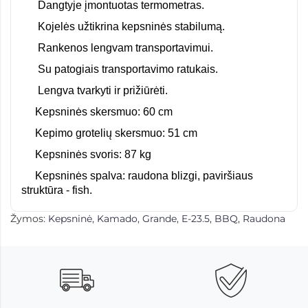
Dangtyje įmontuotas termometras.
Kojelės užtikrina kepsninės stabilumą.
Rankenos lengvam transportavimui.
Su patogiais transportavimo ratukais.
Lengva tvarkyti ir prižiūrėti.
Kepsninės skersmuo: 60 cm
Kepimo grotelių skersmuo: 51 cm
Kepsninės svoris: 87 kg
Kepsninės spalva: raudona blizgi,
paviršiaus
struktūra - fish.
Žymos:
Kepsninė
,
Kamado
,
Grande
,
E-23.5
,
BBQ
,
Raudona