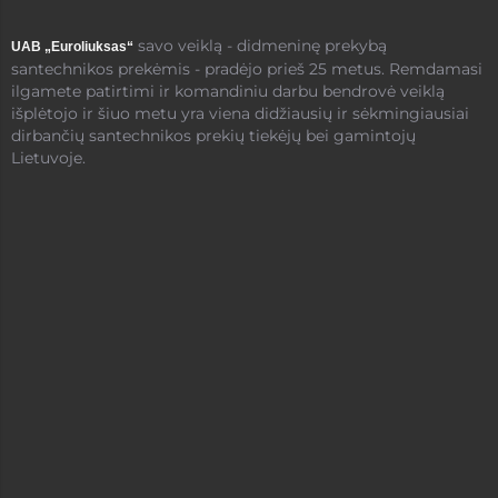
savo veiklą - didmeninę prekybą
UAB „Euroliuksas“
santechnikos prekėmis - pradėjo prieš 25 metus. Remdamasi
ilgamete patirtimi ir komandiniu darbu bendrovė veiklą
išplėtojo ir šiuo metu yra viena didžiausių ir sėkmingiausiai
dirbančių santechnikos prekių tiekėjų bei gamintojų
Lietuvoje.