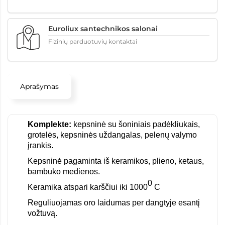
Euroliux santechnikos salonai
Fizinių parduotuvių kontaktai
Aprašymas
Komplekte:
kepsninė su šoniniais padėkliukais,
grotelės, kepsninės uždangalas, pelenų valymo
įrankis.
Kepsninė pagaminta iš keramikos, plieno, ketaus,
bambuko medienos.
0
Keramika atspari karščiui iki 1000
C
Reguliuojamas oro laidumas per dangtyje esantį
vožtuvą.