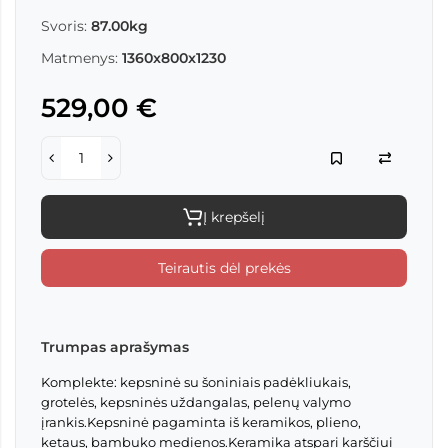
Svoris:
87.00kg
Matmenys:
1360x800x1230
529,00 €
Į krepšelį
Teirautis dėl prekės
Trumpas aprašymas
Komplekte: kepsninė su šoniniais padėkliukais,
grotelės, kepsninės uždangalas, pelenų valymo
įrankis.Kepsninė pagaminta iš keramikos, plieno,
ketaus, bambuko medienos.Keramika atspari karščiui