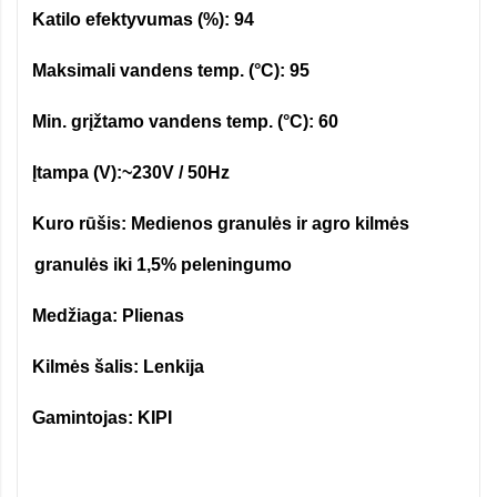
Katilo efektyvumas (%): 94
·
Maksimali vandens temp. (°C): 95
·
Min. grįžtamo vandens temp. (°C): 60
·
Įtampa (V):~230V / 50Hz
·
Kuro rūšis: Medienos granulės ir agro kilmės
·
granulės iki 1,5% peleningumo
Medžiaga: Plienas
·
Kilmės šalis: Lenkija
·
Gamintojas: KIPI
·