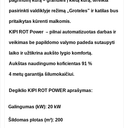
pagrindinį kurą – granules į kietą kurą, tereikia
pasirinkti valdiklyje režimą „Groteles” ir katilas bus
pritaikytas kūrenti malkomis.
KIPI ROT Power – pilnai automatizuotas darbas ir
veikimas be papildomo valymo padeda sutaupyti
laiko ir užtikrina aukšto lygio komfortą.
Aukštas naudingumo koficientas 91 %
4 metų garantija šilumokaičiui.
Degiklio KIPI ROT POWER aprašymas:
Galingumas (kW): 20 kW
·
Šildomas plotas (m²): 200
·