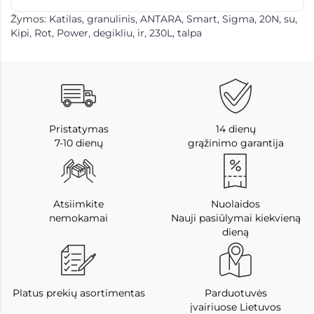
Žymos:
Katilas
,
granulinis
,
ANTARA
,
Smart
,
Sigma
,
20N
,
su
,
Kipi
,
Rot
,
Power
,
degikliu
,
ir
,
230L
,
talpa
Pristatymas
14 dienų
7-10 dienų
grąžinimo garantija
Atsiimkite
Nuolaidos
nemokamai
Nauji pasiūlymai kiekvieną
dieną
Platus prekių asortimentas
Parduotuvės
įvairiuose Lietuvos