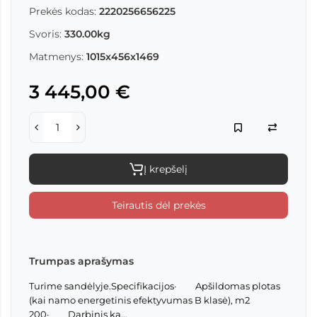
Prekės kodas:
2220256656225
Svoris:
330.00kg
Matmenys:
1015x456x1469
3 445,00 €
Į krepšelį
Teirautis dėl prekės
Trumpas aprašymas
Turime sandėlyje.Specifikacijos· Apšildomas plotas
(kai namo energetinis efektyvumas B klasė), m2
200· Darbinis ka...