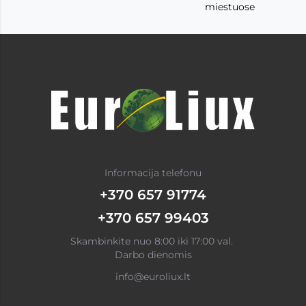
miestuose
Informacija telefonu
+370 657 91774
+370 657 99403
Skambinkite nuo 8:00 iki 17:00 val.
Darbo dienomis
info@euroliux.lt