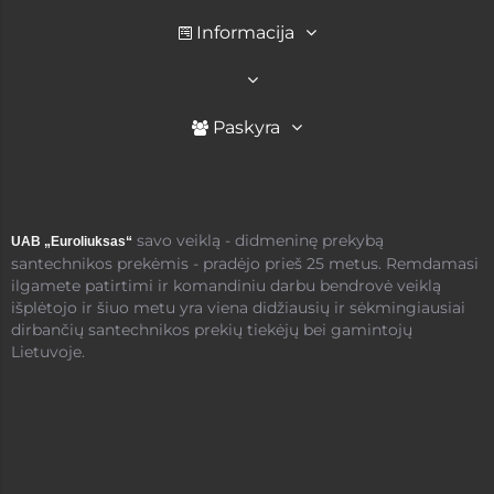
Informacija
Paskyra
savo veiklą - didmeninę prekybą
UAB „Euroliuksas“
santechnikos prekėmis - pradėjo prieš 25 metus. Remdamasi
ilgamete patirtimi ir komandiniu darbu bendrovė veiklą
išplėtojo ir šiuo metu yra viena didžiausių ir sėkmingiausiai
dirbančių santechnikos prekių tiekėjų bei gamintojų
Lietuvoje.