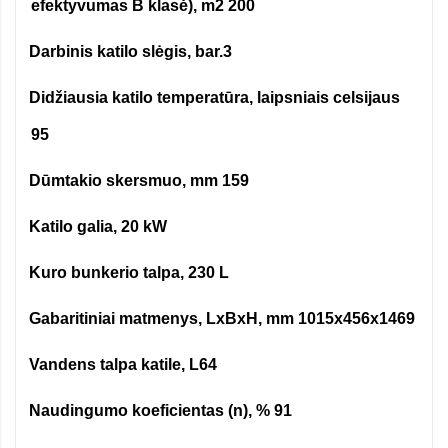
efektyvumas B klasė), m2 200
Darbinis katilo slėgis, bar.3
·
Didžiausia katilo temperatūra, laipsniais celsijaus
·
95
Dūmtakio skersmuo, mm 159
·
Katilo galia, 20 kW
·
Kuro bunkerio talpa, 230 L
·
Gabaritiniai matmenys,
LxBxH
, mm 1015x456x1469
·
Vandens talpa katile, L64
·
Naudingumo koeficientas (n), % 91
·