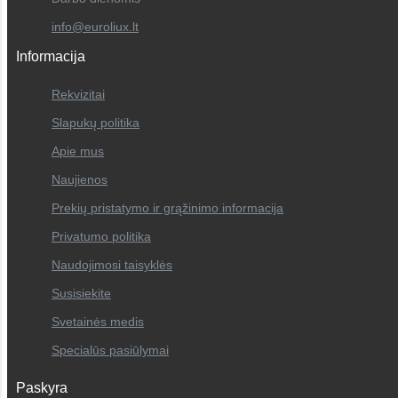
info@euroliux.lt
Informacija
Rekvizitai
Slapukų politika
Apie mus
Naujienos
Prekių pristatymo ir grąžinimo informacija
Privatumo politika
Naudojimosi taisyklės
Susisiekite
Svetainės medis
Specialūs pasiūlymai
Paskyra