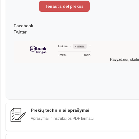
Teirautis dėl prekės
Facebook
Twitter
Prekių techniniai aprašymai
Aprašymai ir instrukcijos PDF formatu