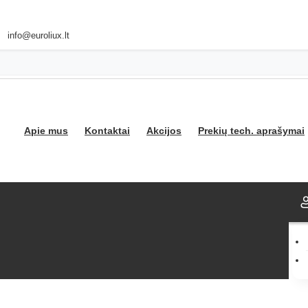
info@euroliux.lt
Apie mus
Kontaktai
Akcijos
Prekių tech. aprašymai