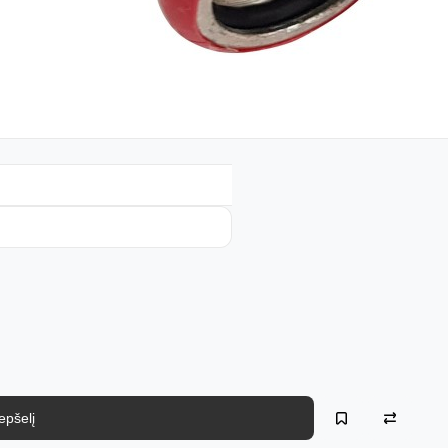
repšelį