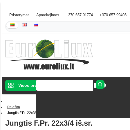
Pristatymas
Apmokėjimas
+370 657 91774
+370 657 99403
Visos prekės
Paieška
Jungtis F.Pr. 22x3/4 iš.sr.
Jungtis F.Pr. 22x3/4 iš.sr.