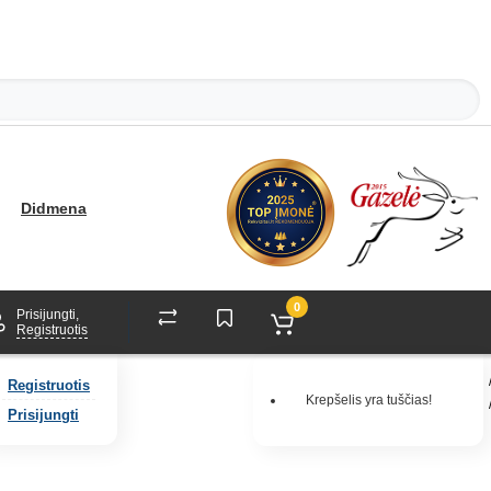
Didmena
0
Prisijungti,
Registruotis
Registruotis
Krepšelis yra tuščias!
Prisijungti