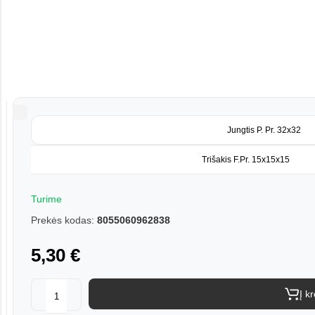
Jungtis P. Pr. 32x32
Trišakis F.Pr. 15x15x15
Turime
Prekės kodas:
8055060962838
5,30 €
Į k