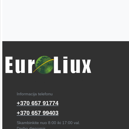
Informacija telefonu
+370 657 91774
+370 657 99403
Skambinkite nuo 8:00 iki 17:00 val.
Darbo dienomis