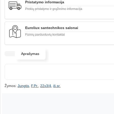
Pristatymo informacija
Prekių pristatymo ir grąžinimo informacija
Euroliux santechnikos salonai
Fizinių parduotuvių kontaktai
Aprašymas
Žymos:
Jungtis
,
F.Pr.
,
22x3/4
,
iš.sr.