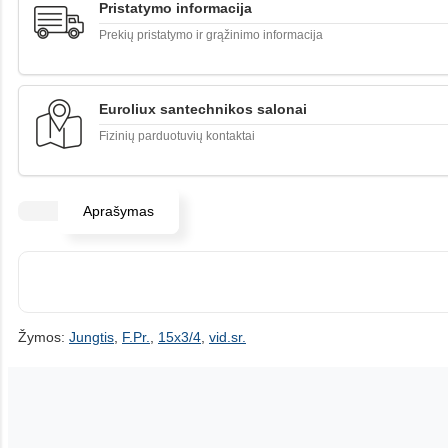
Pristatymo informacija
Prekių pristatymo ir grąžinimo informacija
Euroliux santechnikos salonai
Fizinių parduotuvių kontaktai
Aprašymas
Žymos:
Jungtis
,
F.Pr.
,
15x3/4
,
vid.sr.