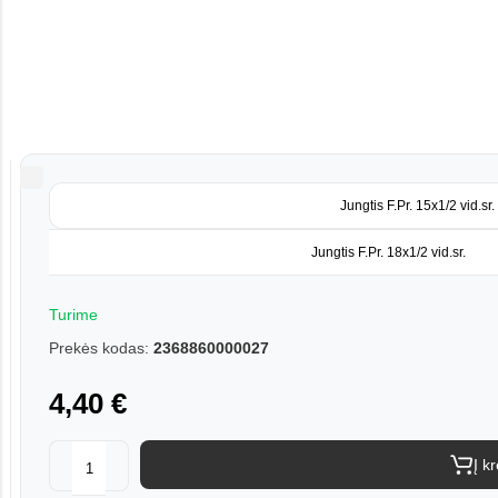
Jungtis F.Pr. 15x1/2 vid.sr.
Jungtis F.Pr. 18x1/2 vid.sr.
Turime
Prekės kodas:
2368860000027
4,40 €
Į k