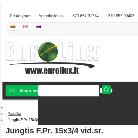
Pristatymas
Apmokėjimas
+370 657 91774
+370 657 99403
Visos prekės
Paieška
Jungtis F.Pr. 15x3/4 vid.sr.
Jungtis F.Pr. 15x3/4 vid.sr.