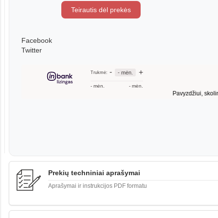
Teirautis dėl prekės
Facebook
Twitter
Prekių techniniai aprašymai
Aprašymai ir instrukcijos PDF formatu