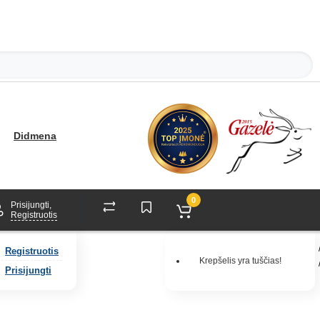
Didmena
0
Prisijungti,
Registruotis
Registruotis
Krepšelis yra tuščias!
Prisijungti