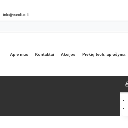
info@euroliux.lt
Apie mus
Kontaktai
Akcijos
Prekių tech. aprašymai