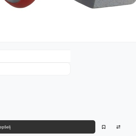
repšelį