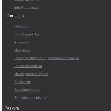
info@euroliux.lt
Informacija
Rekvizitai
Slapukų politika
Apie mus
Naujienos
Prekių pristatymo ir grąžinimo informacija
Privatumo politika
Naudojimosi taisyklės
Susisiekite
Svetainės medis
Specialūs pasiūlymai
Paskyra