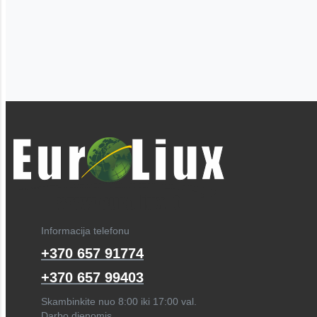
Informacija telefonu
+370 657 91774
+370 657 99403
Skambinkite nuo 8:00 iki 17:00 val.
Darbo dienomis