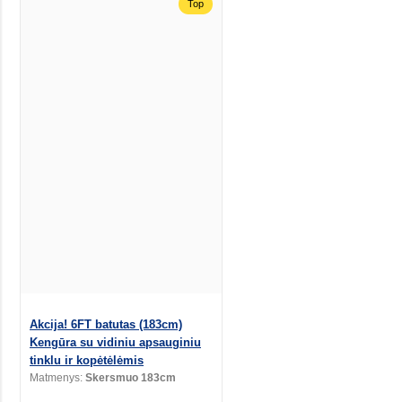
Top
Akcija! 6FT batutas (183cm)
Kengūra su vidiniu apsauginiu
tinklu ir kopėtėlėmis
Matmenys:
Skersmuo 183cm