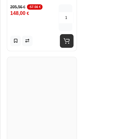
205,56
€
-57.56 €
148,00
€