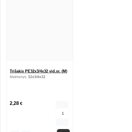
Trišakis PE32x3/4x32 vid.sr. (M)
Matmenys:
32x3/4x32
2,28
€