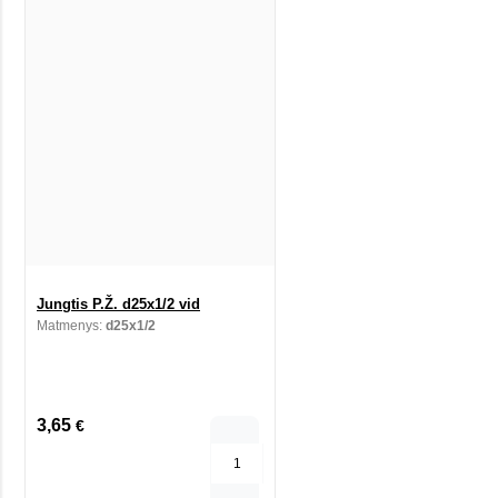
Jungtis P.Ž. d25x1/2 vid
Matmenys:
d25x1/2
3,65
€