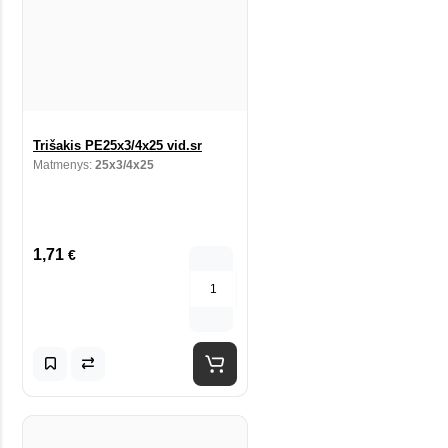
Trišakis PE25x3/4x25 vid.sr
Matmenys:
25x3/4x25
1,71
€