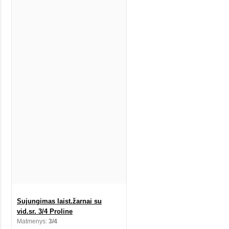
Sujungimas laist.žarnai su
vid.sr. 3/4 Proline
Matmenys:
3/4