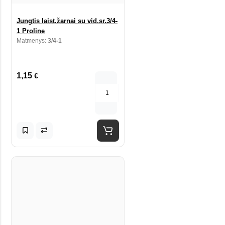
Jungtis laist.žarnai su vid.sr.3/4-
1 Proline
Matmenys:
3/4-1
1,15
€