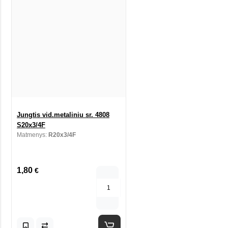
Jungtis vid.metaliniu sr. 4808
S20x3/4F
Matmenys:
R20x3/4F
1,80
€