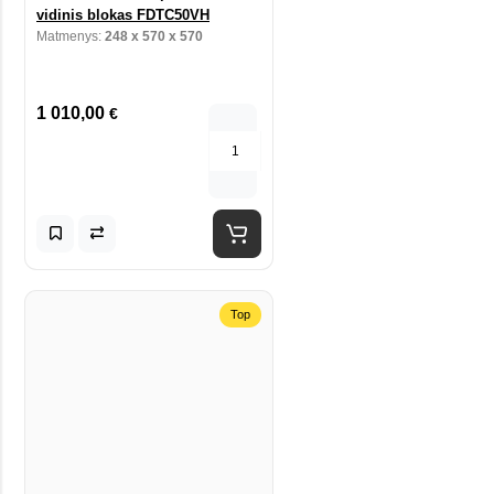
vidinis blokas FDTC50VH
Matmenys:
248 x 570 x 570
1 010,00
€
Top