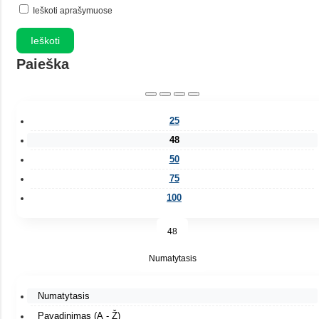
Ieškoti aprašymuose
Paieška
25
48
50
75
100
48
Numatytasis
Numatytasis
Pavadinimas (A - Ž)