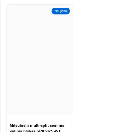
Naujiena
Mitsubishi multi-split sieninis
vidinis blokas SRK50ZS-WT