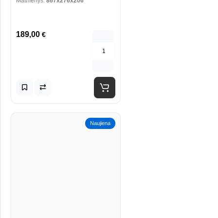
Matmenys:
867x276x206
189,00
€
Naujiena