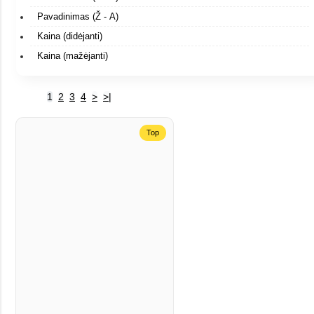
Pavadinimas (Ž - A)
Kaina (didėjanti)
Kaina (mažėjanti)
1
2
3
4
>
>|
Top