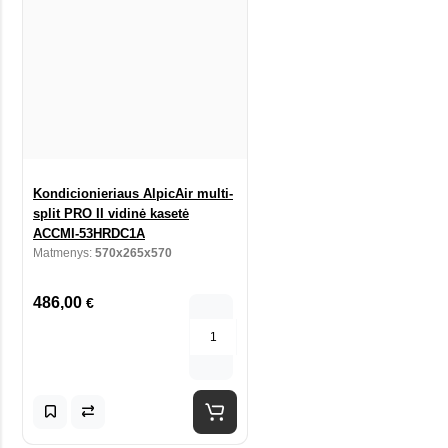
Kondicionieriaus AlpicAir multi-
split PRO II vidinė kasetė
ACCMI-53HRDC1A
Matmenys:
570x265x570
486,00
€