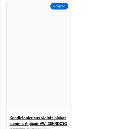
Naujiena
Kondicionieriaus vidinis blokas
sieninis Alpicair AWI-36HRDC1G