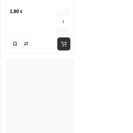
1,80
€