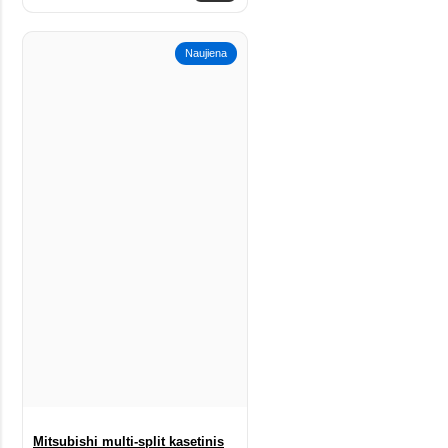
Naujiena
Mitsubishi multi-split kasetinis