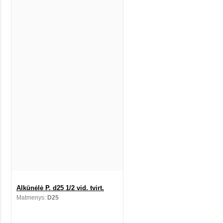
Alkūnėlė P. d25 1/2 vid. tvirt.
Matmenys:
D25