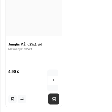
Jungtis P.Ž. d25x1 vid
Matmenys:
d25x1
4,90
€