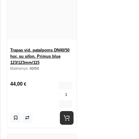
Trapas vid. patalpoms DN40/50
hor. su sifon. Primus blue
123/123mm/115
Matmenys:
40/50
44,00
€