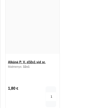
Alkūnė P. V. d32x1 vid sr.
Matmenys:
32x1
1,80
€