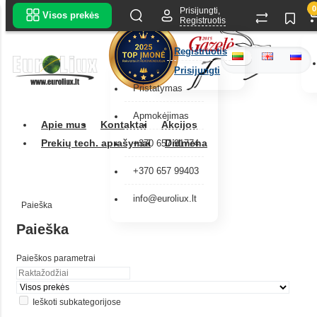
0
Prisijungti,
Visos prekės
Registruotis
Registruotis
Prisijungti
Pristatymas
Apmokėjimas
Apie mus
Kontaktai
Akcijos
Prekių tech. aprašymai
Didmena
+370 657 91774
+370 657 99403
info@euroliux.lt
Paieška
Paieška
Paieškos parametrai
Ieškoti subkategorijose