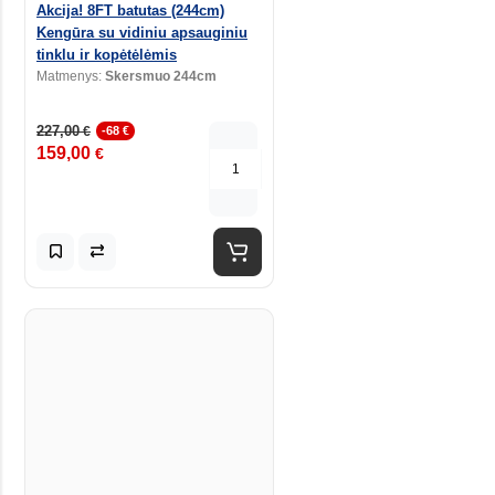
Akcija! 8FT batutas (244cm)
Kengūra su vidiniu apsauginiu
tinklu ir kopėtėlėmis
Matmenys:
Skersmuo 244cm
227,00
€
-68 €
159,00
€