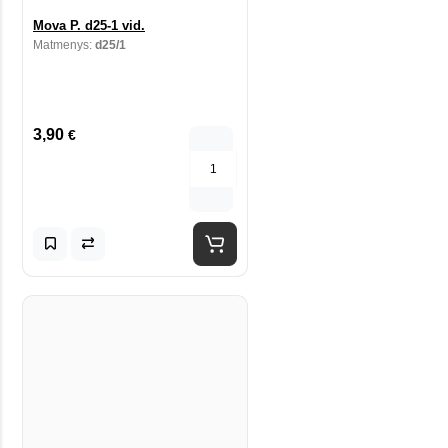
Mova P. d25-1 vid.
Matmenys:
d25/1
3,90
€