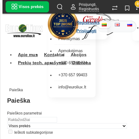
0
Prisijungti,
Visos prekės
Registruotis
Registruotis
Prisijungti
Pristatymas
Apmokėjimas
Apie mus
Kontaktai
Akcijos
Prekių tech. aprašymai
Didmena
+370 657 91774
+370 657 99403
info@euroliux.lt
Paieška
Paieška
Paieškos parametrai
Ieškoti subkategorijose