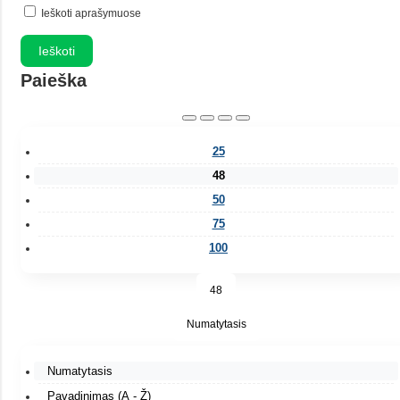
Ieškoti aprašymuose
Paieška
25
48
50
75
100
48
Numatytasis
Numatytasis
Pavadinimas (A - Ž)