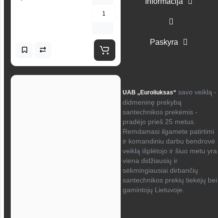
Informacija
Paskyra
savo veiklą -
UAB „Euroliuksas“
didmeninę prekybą
santechnikos prekėmis -
pradėjo prieš 25 metus.
Remdamasi ilgamete patirtimi
ir komandiniu darbu bendrovė
veiklą išplėtojo ir šiuo metu yra
viena didžiausių ir
sėkmingiausiai dirbančių
santechnikos prekių tiekėjų bei
gamintojų Lietuvoje.