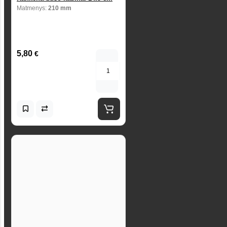
Matmenys:
210 mm
5,80
€