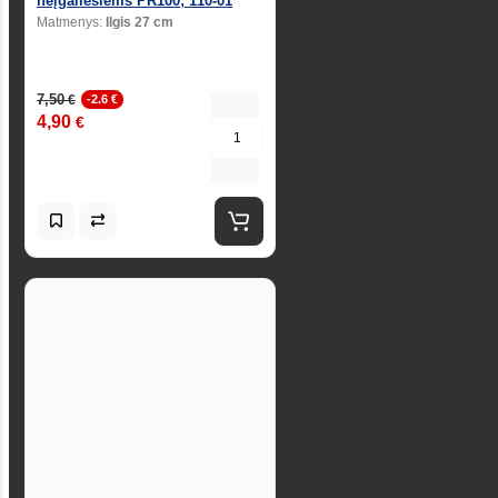
neįgaliesiems PR100; 110-01
Matmenys:
Ilgis 27 cm
7,50
€
-2.6 €
4,90
€