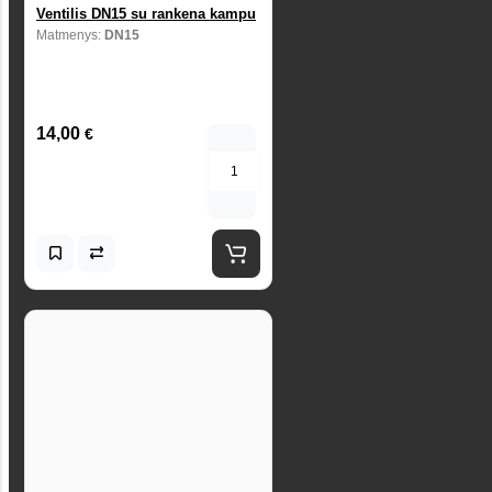
Ventilis DN15 su rankena kampu
Matmenys:
DN15
14,00
€