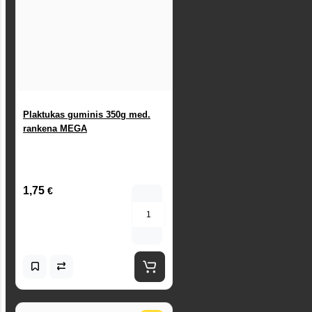
Plaktukas guminis 350g med.
rankena MEGA
1,75
€