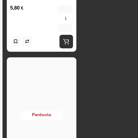
5,80
€
Parduota