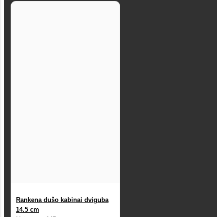
Rankena dušo kabinai dviguba
14.5 cm