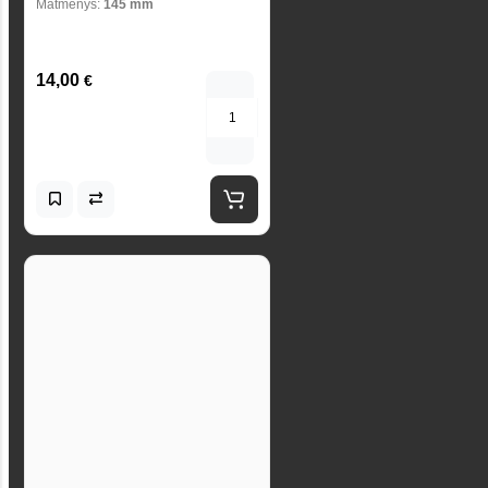
Matmenys:
145 mm
14,00
€