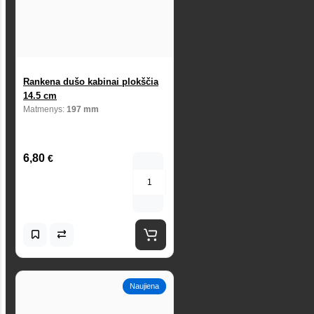
Rankena dušo kabinai plokščia
14.5 cm
Matmenys:
197 mm
6,80
€
Naujiena