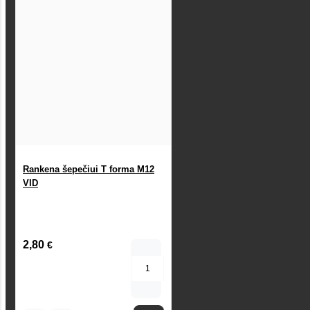
Rankena šepečiui T forma M12
VID
2,80
€