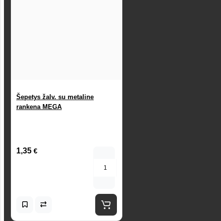
Šepetys žalv. su metaline
rankena MEGA
1,35
€