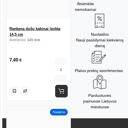
Atsiimkite
nemokamai
Rankena dušo kabinai lenkta
Nuolaidos
14,5 cm
Nauji pasiūlymai kiekvieną
Matmenys:
145 mm
dieną
7,40
€
Platus prekių asortimentas
Parduotuvės
įvairiuose Lietuvos
miestuose
Naujiena