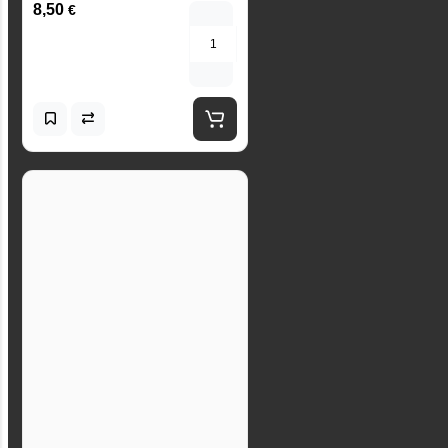
8,50
€