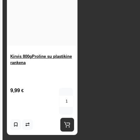
Kirvis 800gProline su plastikine
rankena
9,99
€