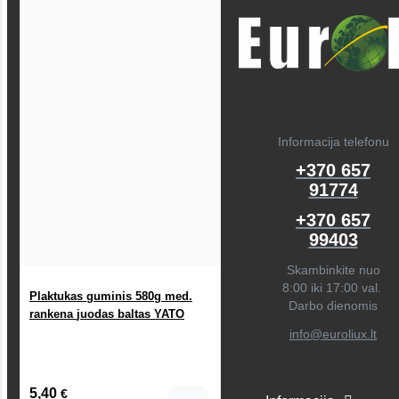
Informacija telefonu
+370 657
91774
+370 657
99403
Skambinkite nuo
8:00 iki 17:00 val.
Plaktukas guminis 580g med.
Darbo dienomis
rankena juodas baltas YATO
info@euroliux.lt
5,40
€