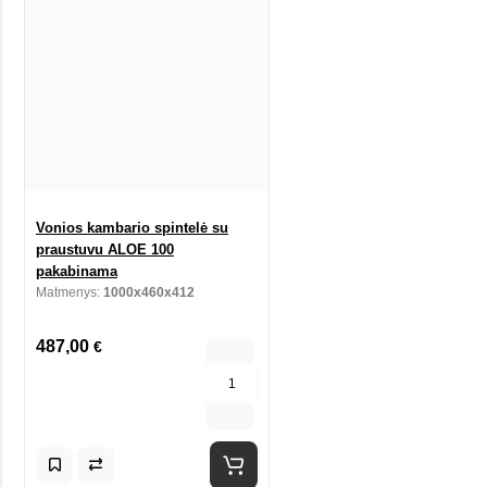
Vonios kambario spintelė su
praustuvu ALOE 100
pakabinama
Matmenys:
1000x460x412
487,00
€