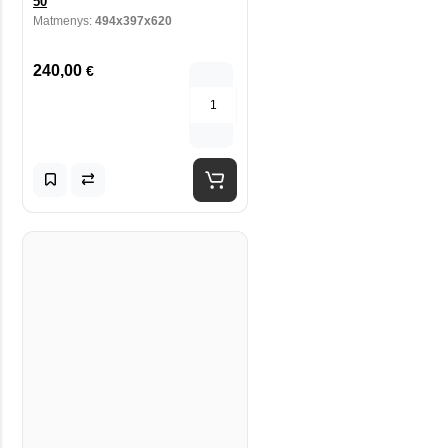
50
Matmenys:
494x397x620
240,00
€