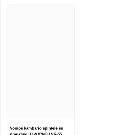
Vonios kambario spintelė su
praustuvu LIVORNO LVR-55