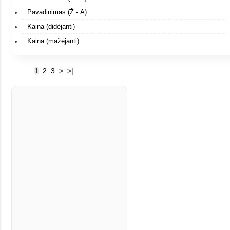
Pavadinimas (Ž - A)
Kaina (didėjanti)
Kaina (mažėjanti)
1
2
3
>
>|