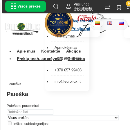
0
Prisijungti,
Visos prekės
Registruotis
Registruotis
Prisijungti
Pristatymas
Apmokėjimas
Apie mus
Kontaktai
Akcijos
Prekių tech. aprašymai
Didmena
+370 657 91774
+370 657 99403
info@euroliux.lt
Paieška
Paieška
Paieškos parametrai
Ieškoti subkategorijose