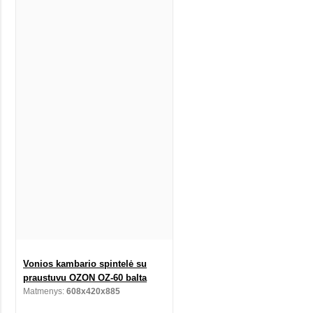
Vonios kambario spintelė su
praustuvu OZON OZ-60 balta
Matmenys:
608x420x885