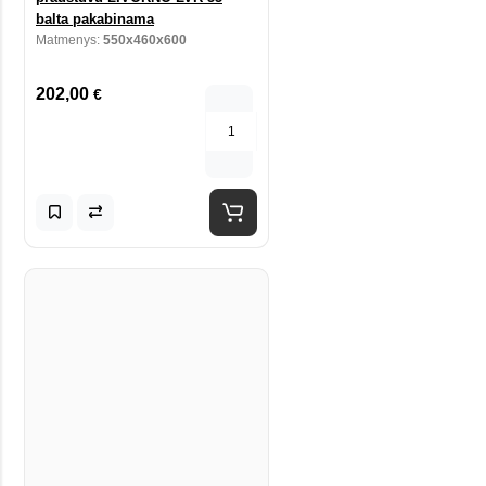
balta pakabinama
Matmenys:
550x460x600
202,00
€