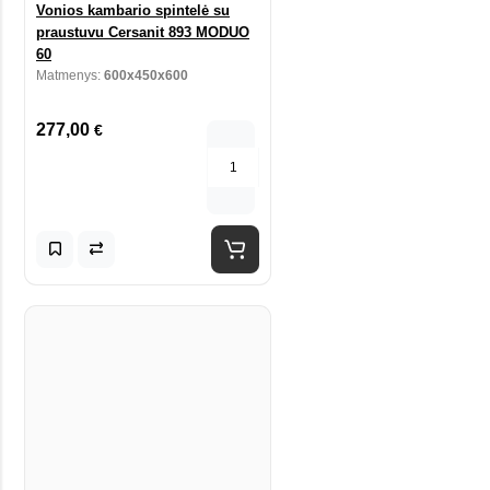
Vonios kambario spintelė su
praustuvu Cersanit 893 MODUO
60
Matmenys:
600x450x600
277,00
€