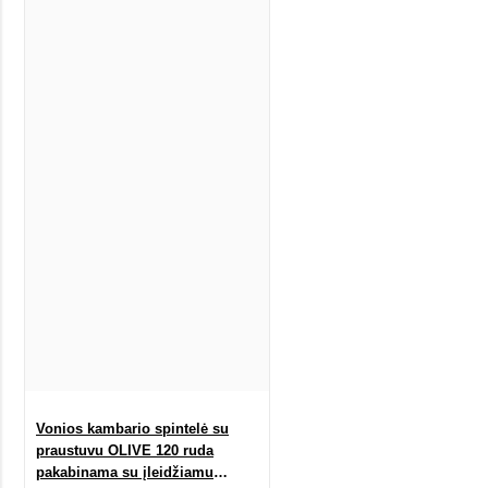
Vonios kambario spintelė su
praustuvu OLIVE 120 ruda
pakabinama su įleidžiamu