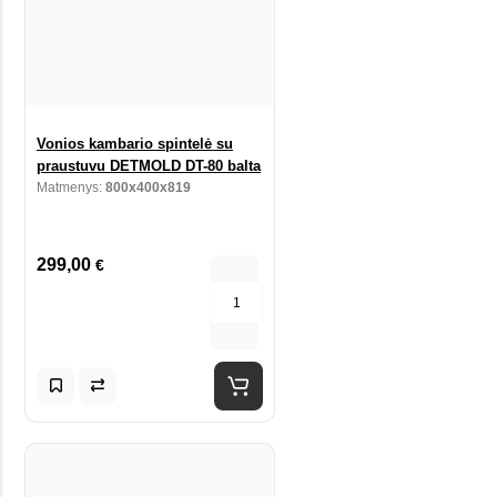
Vonios kambario spintelė su
praustuvu DETMOLD DT-80 balta
Matmenys:
800x400x819
299,00
€