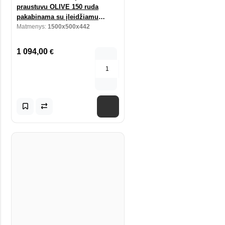
praustuvu OLIVE 150 ruda
pakabinama su įleidžiamu
praustuvu
Matmenys:
1500x500x442
1 094,00
€