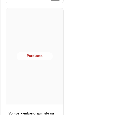
Parduota
Vonios kambario spintelė su