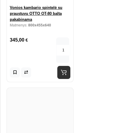
Vonios kambario spintelė su
praustuvu OTTO OT-80 balta
pakabinama
Matmenys:
800x455x640
345,00
€