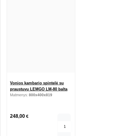
Vonios kambario spintelė su
praustuvu LEMGO LM-80 balta
Matmenys:
800x400x819
248,00
€