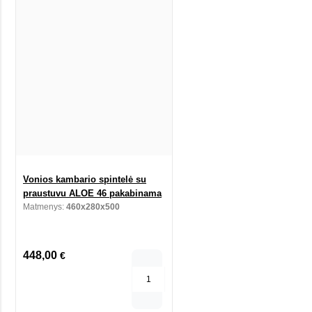
Vonios kambario spintelė su
praustuvu ALOE 46 pakabinama
Matmenys:
460x280x500
448,00
€