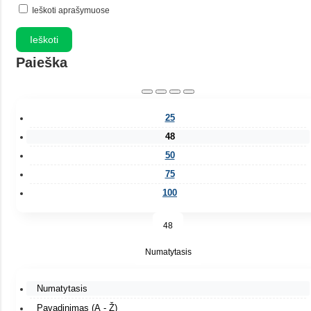
Ieškoti aprašymuose
Paieška
25
48
50
75
100
48
Numatytasis
Numatytasis
Pavadinimas (A - Ž)