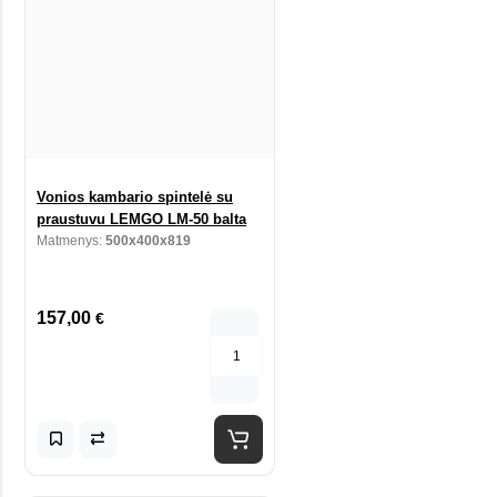
Vonios kambario spintelė su
praustuvu LEMGO LM-50 balta
Matmenys:
500x400x819
157,00
€