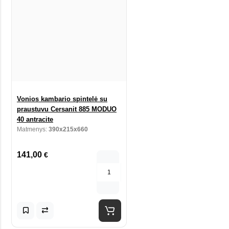
Vonios kambario spintelė su
praustuvu Cersanit 885 MODUO
40 antracite
Matmenys:
390x215x660
141,00
€