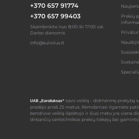
+370 657 91774
Naujien
+370 657 99403
Prekių p
informac
Skambinkite nuo 8:00 iki 17:00 val.
Privatum
Darbo dienomis
Naudojim
info@euroliux.lt
Susisiek
Svetain
Specialū
savo veiklą - didmeninę prekybą 
UAB „Euroliuksas“
pradėjo prieš 25 metus. Remdamasi ilgamete pati
bendrovė veiklą išplėtojo ir šiuo metu yra viena di
dirbančių santechnikos prekių tiekėjų bei gamintoj