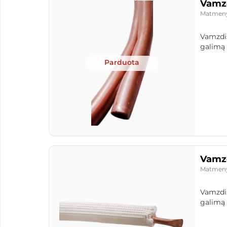
Vamzd
Matmen
Vamzdis
galimą p
Parduota
Vamzd
Matmen
Vamzdis
galimą p