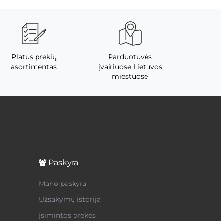
Platus prekių
Parduotuvės
asortimentas
įvairiuose Lietuvos
miestuose
Paskyra
Mano paskyra
Užsakymų istorija
Įsimintos prekės