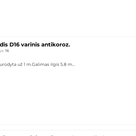
is D16 varinis antikoroz.
ys:
16
urodyta už 1 m.Galimas ilgis 5.8 m...