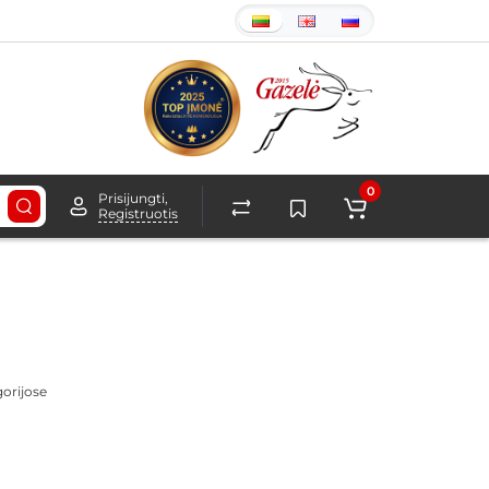
0
Prisijungti,
Registruotis
gorijose