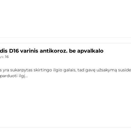
is D16 varinis antikoroz. be apvalkalo
ys:
16
 yra sukarpytas skirtingo ilgio galais, tad gavę užsakymą susid
arduoti ilgį...