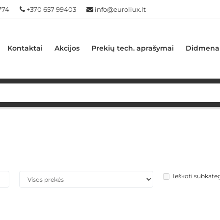
774
+370 657 99403
info@euroliux.lt
Kontaktai
Akcijos
Prekių tech. aprašymai
Didmena
Ieškoti subkate