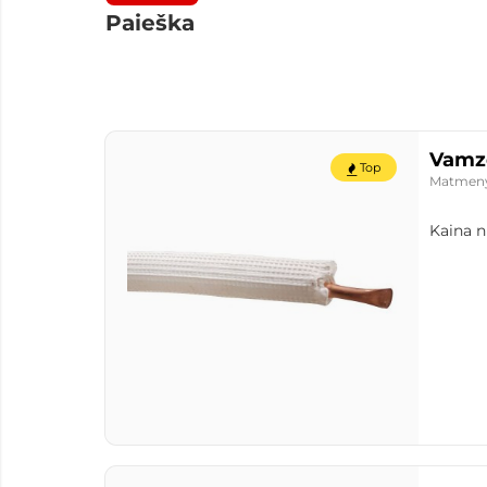
Paieška
Vamzd
Top
Matmen
Kaina n