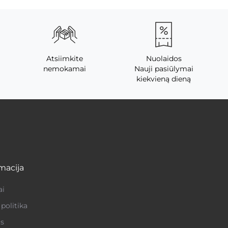
Atsiimkite
Nuolaidos
nemokamai
Nauji pasiūlymai
kiekvieną dieną
macija
ai
politika
s