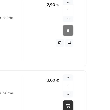
2,90
€
erinsime
3,60
€
erinsime