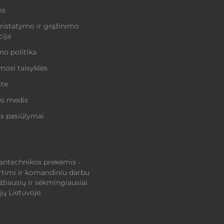
os
ristatymo ir grąžinimo
ija
o politika
osi taisyklės
ite
ės medis
s pasiūlymai
santechnikos prekėmis -
rtimi ir komandiniu darbu
džiausių ir sėkmingiausiai
ų Lietuvoje.