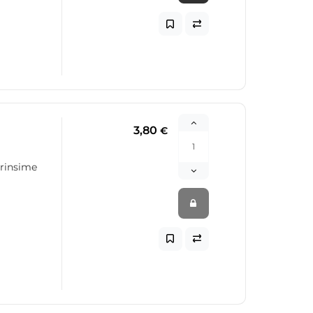
3,80
€
erinsime