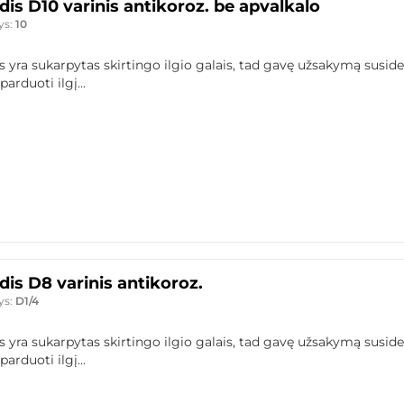
is D10 varinis antikoroz. be apvalkalo
ys:
10
 yra sukarpytas skirtingo ilgio galais, tad gavę užsakymą susid
arduoti ilgį...
is D8 varinis antikoroz.
ys:
D1/4
 yra sukarpytas skirtingo ilgio galais, tad gavę užsakymą susid
arduoti ilgį...