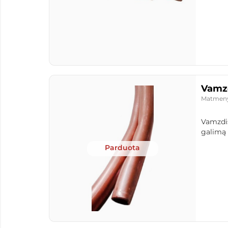
Vamzd
Matmen
Vamzdis
galimą p
Parduota