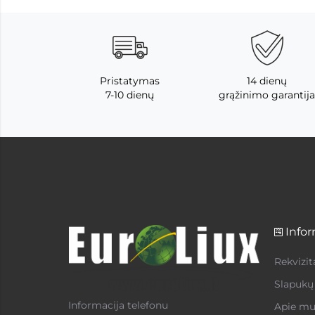
Pristatymas
14 dienų
7-10 dienų
grąžinimo garantija
Infor
Rekvizit
Slapukų 
Informacija telefonu
Apie mu