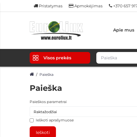
Pristatymas
Apmokėjimas
+370 657 91
Apie mus
Visos prekės
Paieška
Paieška
Paieškos parametrai
Ieškoti aprašymuose