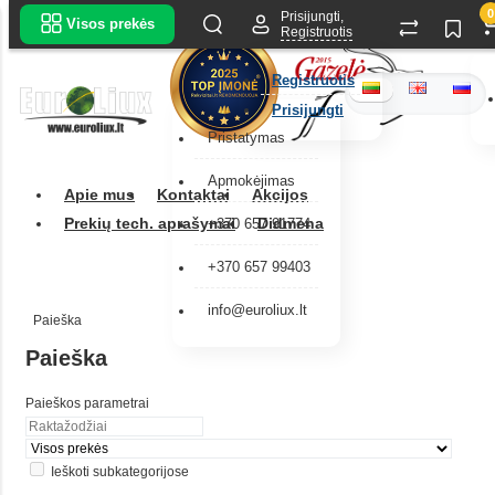
0
Prisijungti,
Visos prekės
Registruotis
Registruotis
Prisijungti
Pristatymas
Apmokėjimas
Apie mus
Kontaktai
Akcijos
Prekių tech. aprašymai
Didmena
+370 657 91774
+370 657 99403
info@euroliux.lt
Paieška
Paieška
Paieškos parametrai
Ieškoti subkategorijose