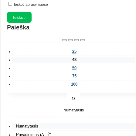
Ieškoti aprašymuose
Paieška
25
48
50
75
100
48
Numatytasis
Numatytasis
Pavadinimas (A - Ž)