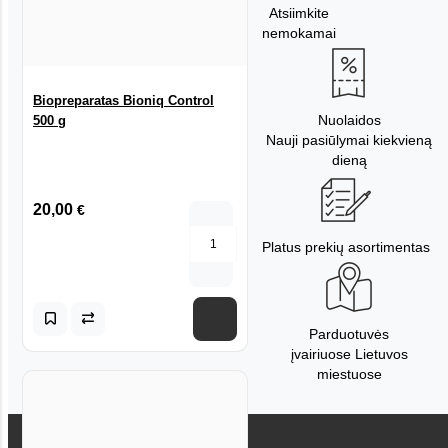
Atsiimkite
nemokamai
Biopreparatas Bioniq Control
Nuolaidos
500 g
Nauji pasiūlymai kiekvieną
dieną
20,00
€
Platus prekių asortimentas
Parduotuvės
įvairiuose Lietuvos
miestuose