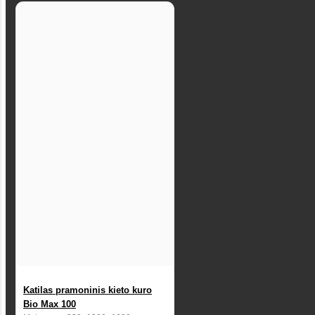
Katilas pramoninis kieto kuro
Bio Max 100