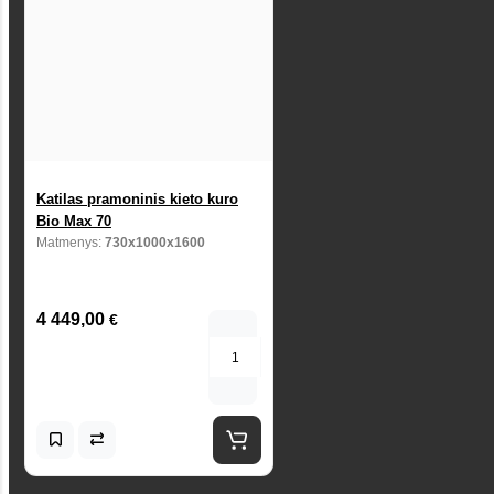
Katilas pramoninis kieto kuro
Bio Max 70
Matmenys:
730x1000x1600
4 449,00
€