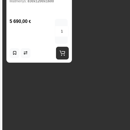
Matmenys:
830x1200x1600
5 690,00
€