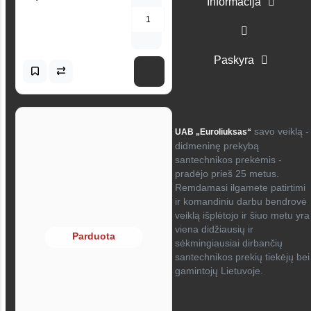
Informacija
Paskyra
savo veiklą -
UAB „Euroliuksas“
didmeninę prekybą
santechnikos prekėmis -
pradėjo prieš 25 metus.
Remdamasi ilgamete patirtimi
ir komandiniu darbu bendrovė
veiklą išplėtojo ir šiuo metu yra
viena didžiausių ir
Parduota
sėkmingiausiai dirbančių
santechnikos prekių tiekėjų bei
gamintojų Lietuvoje.