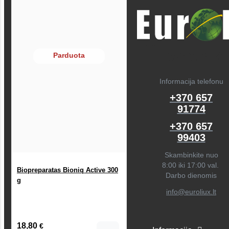
Parduota
Informacija telefonu
+370 657
91774
+370 657
99403
Skambinkite nuo
8:00 iki 17:00 val.
Biopreparatas Bioniq Active 300
Darbo dienomis
g
info@euroliux.lt
18,80
€