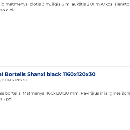
io matmenys: plotis 3 m, ilgis 6 m, aukštis 2.01 m.Arkos išlenkto
iso cink..
a! Bortelis Shanxi black 1160x120x30
ys:
1160x120x30
nis bortelis. Matmenys 1160x120x30 mm. Paviršius ir išilginės šon
 - poli..