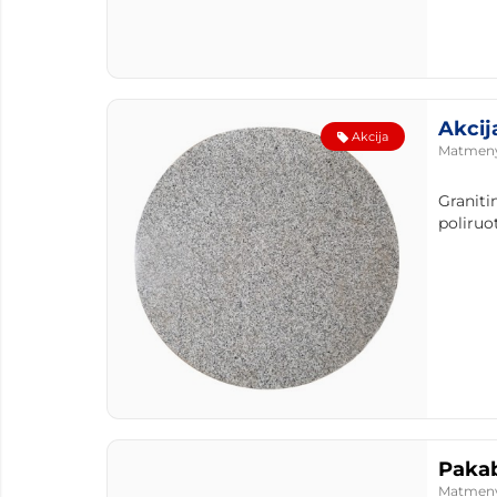
Akcij
Akcija
Matmen
Graniti
poliruot
Pakab
Matmen