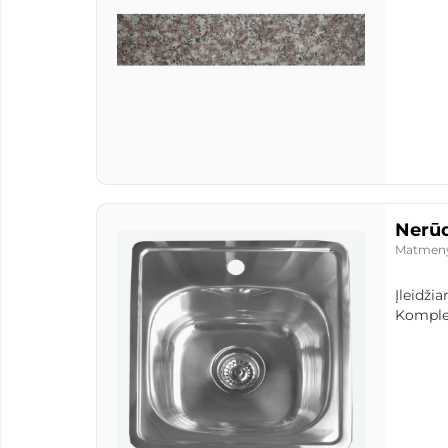
Nerūd
Matmen
Įleidži
Komplek