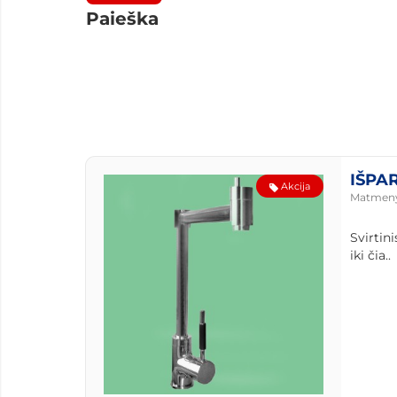
Paieška
IŠPAR
Akcija
Matmen
Svirtin
iki čia..