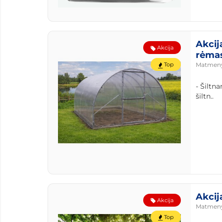
Akcij
Akcija
rėma
Top
Matmen
- Šiltna
šiltn..
Akcij
Akcija
Matmen
Top