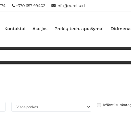
774
+370 657 99403
info@euroliux.lt
Kontaktai
Akcijos
Prekių tech. aprašymai
Didmena
Ieškoti subkate