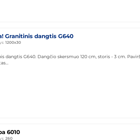
a! Granitinis dangtis G640
ys:
1200x30
nis dangtis G640. Dangčio skersmuo 120 cm, storis - 3 cm. Pavir
as...
a 6010
ys:
260