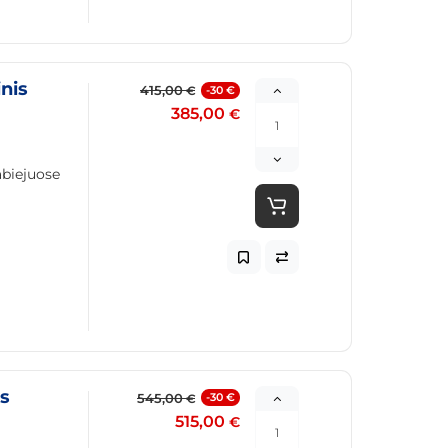
inis
415,00
-30 €
€
385,00
€
abiejuose
as
545,00
-30 €
€
515,00
€