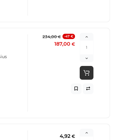
234,00
-47 €
€
187,00
€
šius
4,92
€