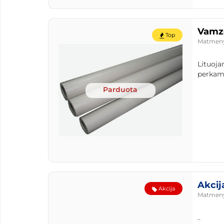
Vamzd
Top
Matmen
Lituoja
perkam.
Parduota
Akcij
Akcija
Matmen
..