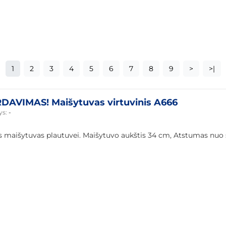
1
2
3
4
5
6
7
8
9
>
>|
DAVIMAS! Maišytuvas virtuvinis A666
ys:
-
is maišytuvas plautuvei. Maišytuvo aukštis 34 cm, Atstumas nuo s