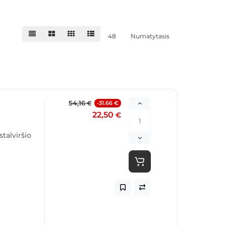
48
Numatytasis
54,16
-31.66 €
€
22,50
€
talviršio