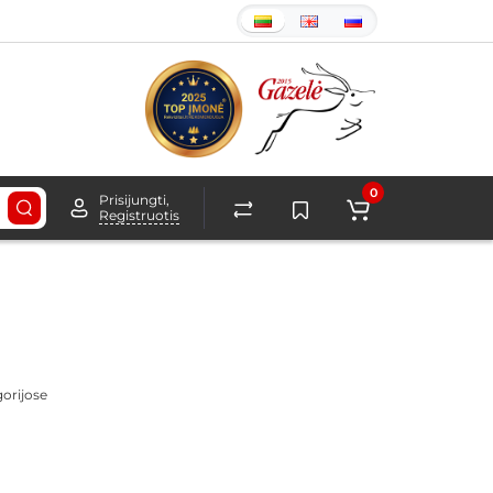
0
Prisijungti,
Registruotis
gorijose