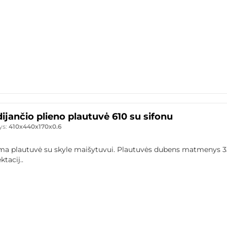
ijančio plieno plautuvė 610 su sifonu
ys:
410x440x170x0.6
ama plautuvė su skyle maišytuvui. Plautuvės dubens matmenys 3
tacij..