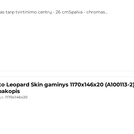
s tarp tvirtinimo centrų - 26 cmSpalva - chromas...
to Leopard Skin gaminys 1170x146x20 (A100113-2
pakopis
ys:
1170x146x20