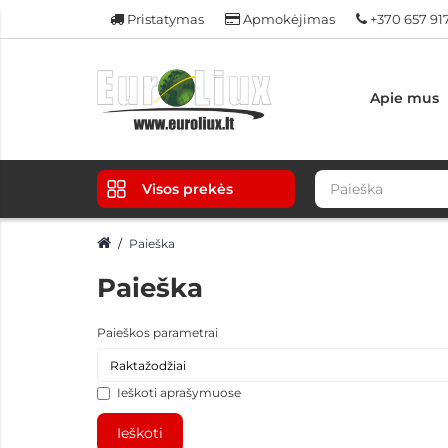
Pristatymas
Apmokėjimas
+370 657 91
Apie mus
Visos prekės
Paieška
Paieška
Paieškos parametrai
Ieškoti aprašymuose