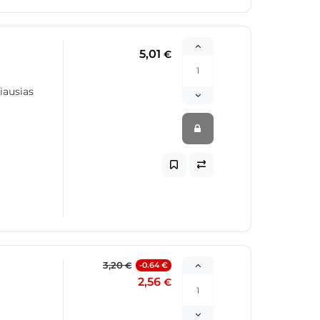
5,01
€
iausias
3,20
-0.64 €
€
2,56
€