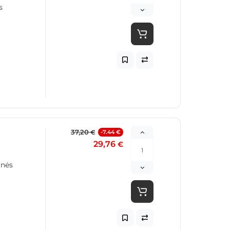
s
37,20
-7.44 €
€
29,76
€
inės