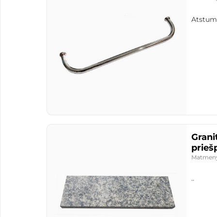
Atstuma
Grani
prieš
Matmen
..