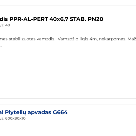
is PPR-AL-PERT 40x6,7 STAB. PN20
ys:
40
mas stabilizuotas vamzdis. Vamzdžio ilgis 4m, nekarpomas. Maž
.
a! Plytelių apvadas G664
ys:
600x80x10