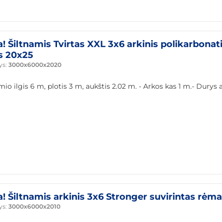
a! Šiltnamis Tvirtas XXL 3x6 arkinis polikarbonat
s 20x25
ys:
3000x6000x2020
mio ilgis 6 m, plotis 3 m, aukštis 2.02 m. - Arkos kas 1 m.- Durys 
a! Šiltnamis arkinis 3x6 Stronger suvirintas rėm
ys:
3000x6000x2010