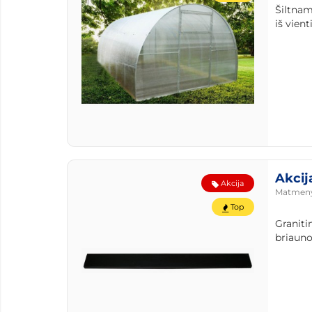
Šiltnam
iš vient
Akcij
Akcija
Matmen
Top
Graniti
briaunos