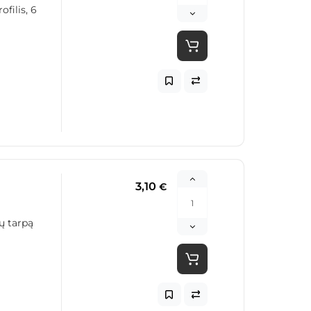
filis, 6
3,10
€
ų tarpą