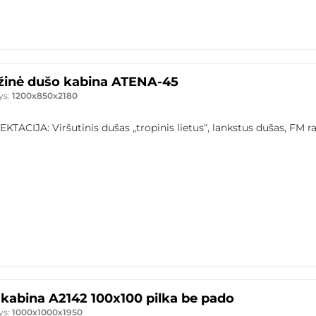
inė dušo kabina ATENA-45
ys:
1200x850x2180
TACIJA: Viršutinis dušas „tropinis lietus“, lankstus dušas, FM ra
kabina A2142 100x100 pilka be pado
ys:
1000x1000x1950