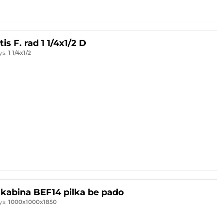
s F. rad 1 1/4x1/2 D
ys:
1 1/4x1/2
kabina BEF14 pilka be pado
ys:
1000x1000x1850