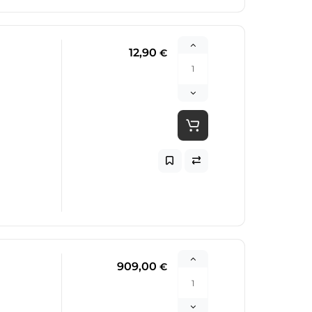
12,90
€
909,00
€