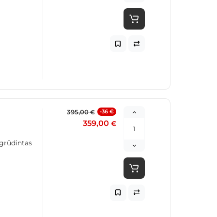
395,00
-36 €
€
359,00
€
 grūdintas