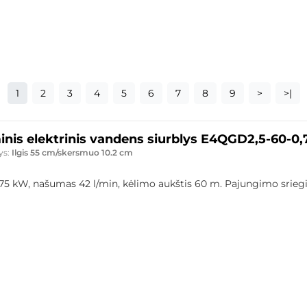
1
2
3
4
5
6
7
8
9
>
>|
inis elektrinis vandens siurblys E4QGD2,5-60-0,
ys:
Ilgis 55 cm/skersmuo 10.2 cm
,75 kW, našumas 42 l/min, kėlimo aukštis 60 m. Pajungimo sriegi