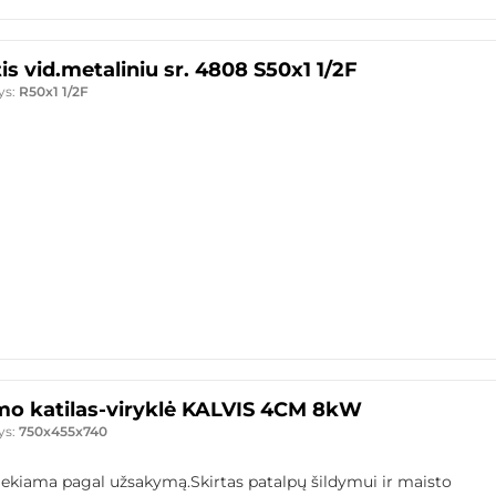
is vid.metaliniu sr. 4808 S50x1 1/2F
ys:
R50x1 1/2F
mo katilas-viryklė KALVIS 4CM 8kW
ys:
750x455x740
iekiama pagal užsakymą.Skirtas patalpų šildymui ir maisto