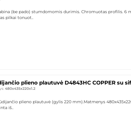
abina (be pado) stumdomomis durimis. Chromuotas profilis. 6
s pilkai tonuot..
ijančio plieno plautuvė D4843HC COPPER su si
ys:
480x435x220x1.2
rūdijančio plieno plautuvė (gylis 220 mm).Matmenys 480x435x2
ta iš..