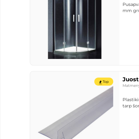
Pusapva
mm grū
Juost
Top
Matmen
Plastik
tarp šon