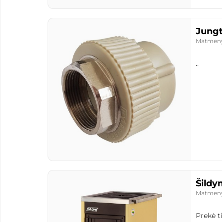
Jungt
Matmen
..
Šildy
Matmen
Prekė t