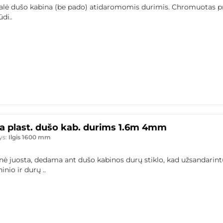
lė dušo kabina (be pado) atidaromomis durimis. Chromuotas pro
di..
a plast. dušo kab. durims 1.6m 4mm
ys:
Ilgis 1600 mm
inė juosta, dedama ant dušo kabinos durų stiklo, kad užsandarint
inio ir durų ..