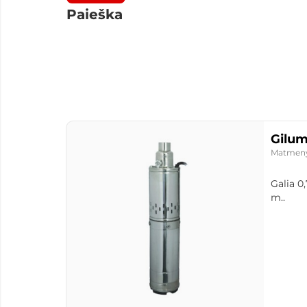
Paieška
Gilum
Matmen
Galia 0
m..