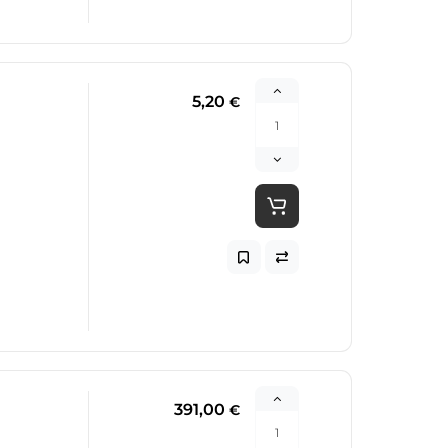
5,20
€
391,00
€