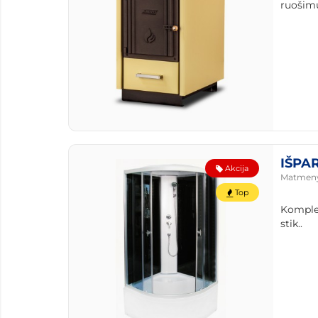
ruošimu
IŠPAR
Akcija
Matmen
Top
Komplek
stik..