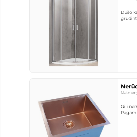
Dušo k
grūdinta
Nerūd
Matmen
Gili ne
Pagamin