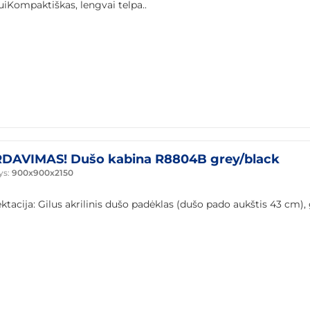
iKompaktiškas, lengvai telpa..
DAVIMAS! Dušo kabina R8804B grey/black
ys:
900x900x2150
tacija: Gilus akrilinis dušo padėklas (dušo pado aukštis 43 cm),