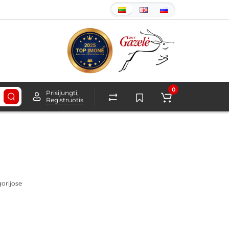
0
Prisijungti,
Registruotis
gorijose