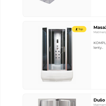
Masaž
Top
Matmen
KOMPLEK
lenty..
Dušo 
Matmen