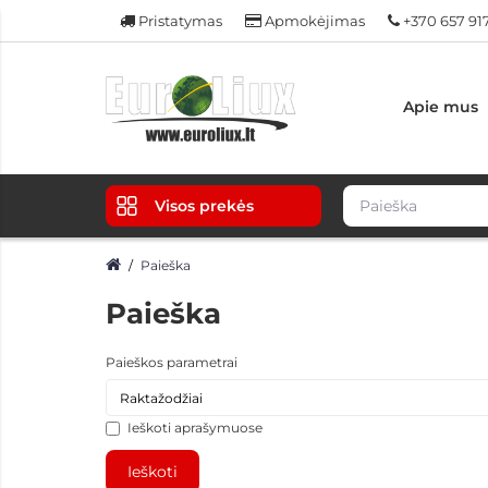
Pristatymas
Apmokėjimas
+370 657 91
Apie mus
Visos prekės
Paieška
Paieška
Paieškos parametrai
Ieškoti aprašymuose