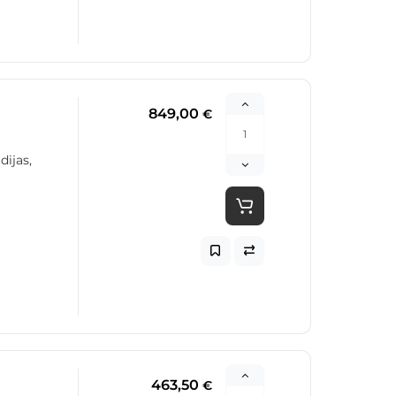
849,00
€
dijas,
463,50
€