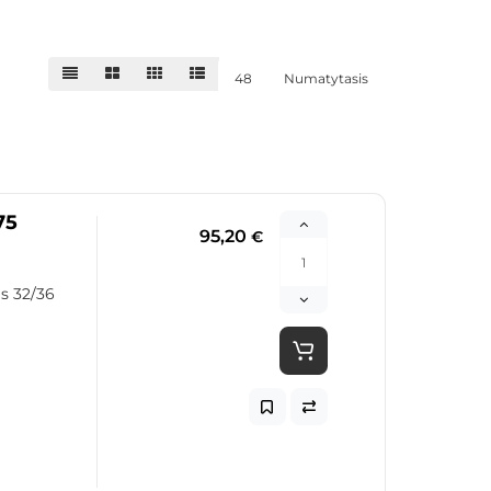
48
Numatytasis
75
95,20
€
s 32/36