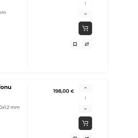
 mm
fonu
198,00
€
20x1.2 mm