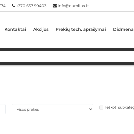
774
+370 657 99403
info@euroliux.lt
Kontaktai
Akcijos
Prekių tech. aprašymai
Didmena
Ieškoti subkate