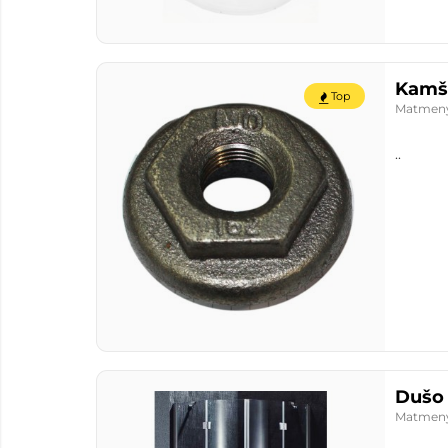
Kamšti
Top
Matmen
..
Dušo 
Matmen