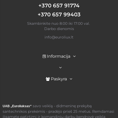
+370 657 91774
+370 657 99403
Skambinkite nuo 8:00 iki 17:00 val.
Darbo dienomis
info@euroliux.lt
Informacija
Paskyra
savo veiklą - didmeninę prekybą
UAB „Euroliuksas“
santechnikos prekėmis - pradėjo prieš 25 metus. Remdamasi
ilgamete patirtimi ir komandiniu darbu bendrovė veiklą