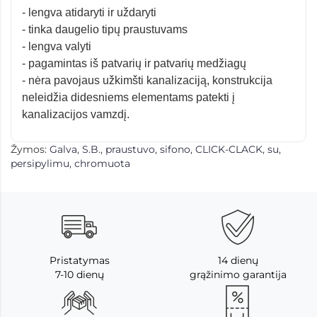
- lengva atidaryti ir uždaryti
- tinka daugelio tipų praustuvams
- lengva valyti
- pagamintas iš patvarių ir patvarių medžiagų
- nėra pavojaus užkimšti kanalizaciją, konstrukcija
neleidžia didesniems elementams patekti į
kanalizacijos vamzdį.
Žymos:
Galva
,
S.B.
,
praustuvo
,
sifono
,
CLICK-CLACK
,
su
,
persipylimu
,
chromuota
Pristatymas
14 dienų
7-10 dienų
grąžinimo garantija