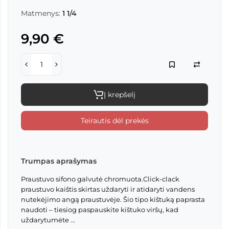
Matmenys:
1 1/4
9,90 €
Į krepšelį
Teirautis dėl prekės
Trumpas aprašymas
Praustuvo sifono galvutė chromuota.Click-clack
praustuvo kaištis skirtas uždaryti ir atidaryti vandens
nutekėjimo angą praustuvėje. Šio tipo kištuką paprasta
naudoti – tiesiog paspauskite kištuko viršų, kad
uždarytumėte ...