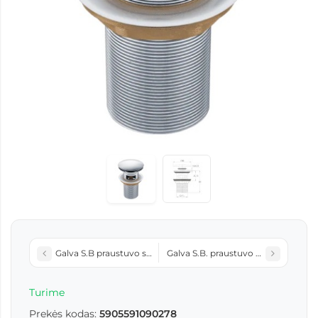
Galva S.B praustuvo sifono CLICK-CLACK be persipylimo juo
Galva S.B. praustuvo sifono CLICK
Turime
Prekės kodas:
5905591090278