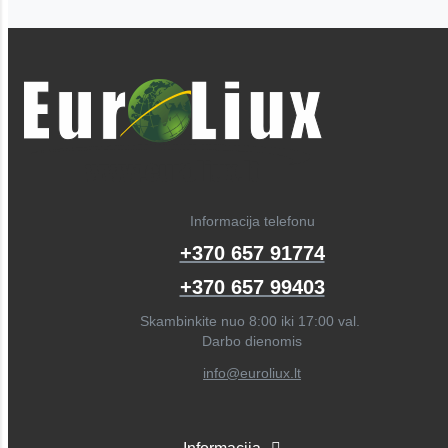
Informacija telefonu
+370 657 91774
+370 657 99403
Skambinkite nuo 8:00 iki 17:00 val.
Darbo dienomis
info@euroliux.lt