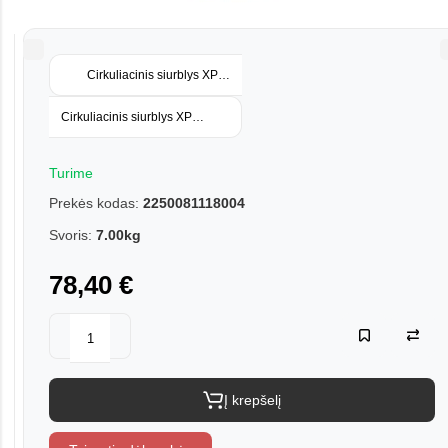
Cirkuliacinis siurblys XPS 25-6-180
Cirkuliacinis siurblys XPS 25-12-180
Turime
Prekės kodas:
2250081118004
Svoris:
7.00kg
78,40 €
Į krepšelį