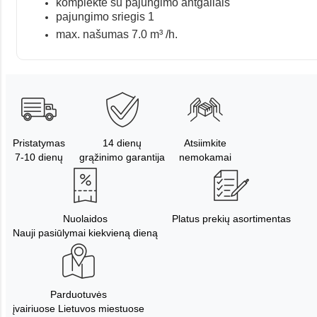
komplekte su pajungimo antgaliais
pajungimo sriegis 1
max. našumas 7.0 m³
/h.
Pristatymas
14 dienų
Atsiimkite
7-10 dienų
grąžinimo garantija
nemokamai
Nuolaidos
Platus prekių asortimentas
Nauji pasiūlymai kiekvieną dieną
Parduotuvės
įvairiuose Lietuvos miestuose