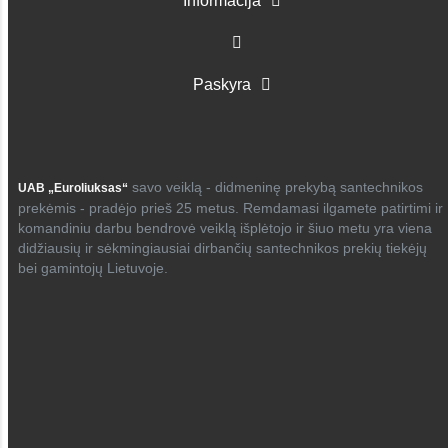
Informacija
Paskyra
savo veiklą - didmeninę prekybą santechnikos
UAB „Euroliuksas“
prekėmis - pradėjo prieš 25 metus. Remdamasi ilgamete patirtimi ir
komandiniu darbu bendrovė veiklą išplėtojo ir šiuo metu yra viena
didžiausių ir sėkmingiausiai dirbančių santechnikos prekių tiekėjų
bei gamintojų Lietuvoje.