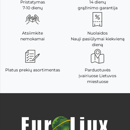
Pristatymas
14 dienų
7-10 dienų
grąžinimo garantija
Atsiimkite
Nuolaidos
nemokamai
Nauji pasiūlymai kiekvieną
dieną
Platus prekių asortimentas
Parduotuvės
įvairiuose Lietuvos
miestuose