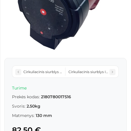
Cirkuliacinis siurblys XPS 32-12-180
Cirkuliacinis siurblys INT25-6-180
Turime
Prekės kodas:
2180780017516
Svoris:
2.50kg
Matmenys:
130 mm
82,50 €