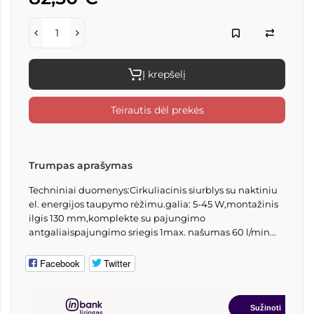
Į krepšelį
Teirautis dėl prekės
Trumpas aprašymas
Techniniai duomenys:Cirkuliacinis siurblys su naktiniu
el. energijos taupymo rėžimu.galia: 5-45 W,montažinis
ilgis 130 mm,komplekte su pajungimo
antgaliaispajungimo sriegis 1max. našumas 60 l/min...
Facebook
Twitter