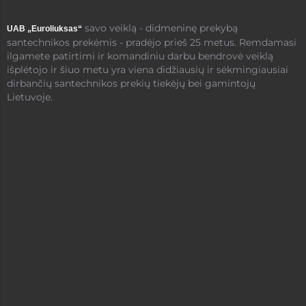
savo veiklą - didmeninę prekybą
UAB „Euroliuksas“
santechnikos prekėmis - pradėjo prieš 25 metus. Remdamasi
ilgamete patirtimi ir komandiniu darbu bendrovė veiklą
išplėtojo ir šiuo metu yra viena didžiausių ir sėkmingiausiai
dirbančių santechnikos prekių tiekėjų bei gamintojų
Lietuvoje.