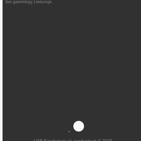
bei gamintojų Lietuvoje.
UAB Euroliuksas el. parduotuvė © 2026