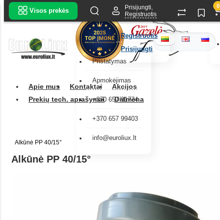
0
Prisijungti,
Visos prekės
Registruotis
Registruotis
Prisijungti
Pristatymas
Apmokėjimas
Apie mus
Kontaktai
Akcijos
Prekių tech. aprašymai
Didmena
+370 657 91774
+370 657 99403
info@euroliux.lt
Alkūnė PP 40/15°
Alkūnė PP 40/15°