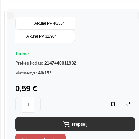
Alkūnė PP 40/30°
Alkūnė PP 32/90°
Turime
Prekės kodas:
2147440011932
Matmenys:
40/15°
0,59 €
Į krepšelį