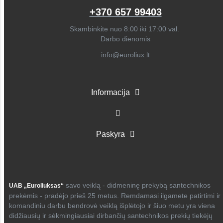
+370 657 99403
Skambinkite nuo 8:00 iki 17:00 val.
Darbo dienomis
info@euroliux.lt
Informacija
Paskyra
savo veiklą - didmeninę prekybą santechnikos
UAB „Euroliuksas“
prekėmis - pradėjo prieš 25 metus. Remdamasi ilgamete patirtimi ir
komandiniu darbu bendrovė veiklą išplėtojo ir šiuo metu yra viena
didžiausių ir sėkmingiausiai dirbančių santechnikos prekių tiekėjų