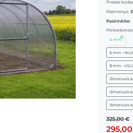
Prekės kodas
Matmenys:
3
Pasirinkite:
Polikarbonato
4 mm
6 mm
+90,0
8 mm
+210,
Išmanusis 
Išmanusis 
Išmanusis 
325,00 €
295,00