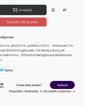
Į krepšelį
Teirautis dėl prekės
rašymas
is 4 m, plotis 3 m, aukštis 2.02 m. - Arkos kas 1 m.
ose šiltnamio galuose, virš abiejų durų yra
tos vėdinimui.- Šiltnamis dengtas polikarbonato
...
Twitter