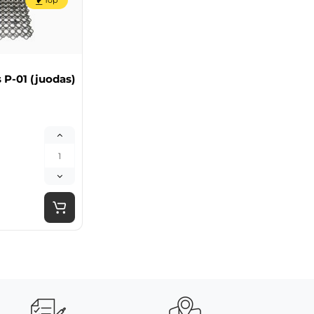
Top
 P-01 (juodas)