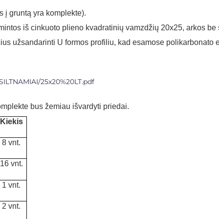
 į gruntą yra komplekte).
amintos iš cinkuoto plieno kvadratinių vamzdžių 20x25, arkos be
s užsandarinti U formos profiliu, kad esamose polikarbonato e
F/SILTNAMIAI/25x20%20LT.pdf
omplekte bus žemiau išvardyti priedai.
Kiekis
8 vnt
.
16 vnt
.
1 vnt.
2 vnt
.