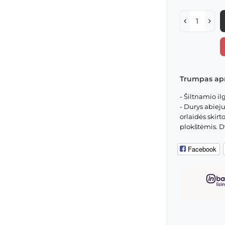
Trumpas ap
- Šiltnamio ilg
- Durys abieju
orlaidės skir
plokštėmis. Dv
Facebook