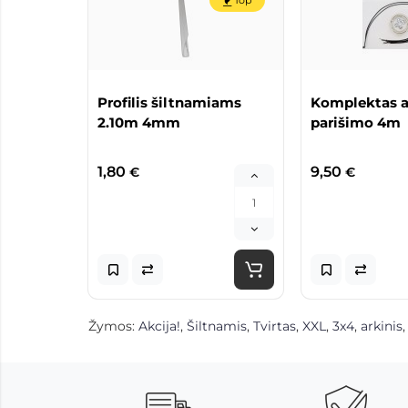
Top
Profilis šiltnamiams
Komplektas 
2.10m 4mm
parišimo 4m
1,80
9,50
€
€
Žymos:
Akcija!
,
Šiltnamis
,
Tvirtas
,
XXL
,
3x4
,
arkinis