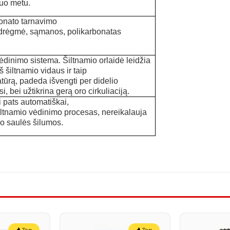
uo metu.
onato tarnavimo
rėgmė, sąmanos, polikarbonatas
ėdinimo sistema. Šiltnamio orlaidė leidžia
iš šiltnamio vid
aus
ir taip
tūrą
,
padeda išvengti per didelio
si,
bei užtikrina gerą oro cirkuliaciją.
i pats automatiškai,
iltnamio vėdinimo procesas,
nereikalauja
uo saulės šilumos
.