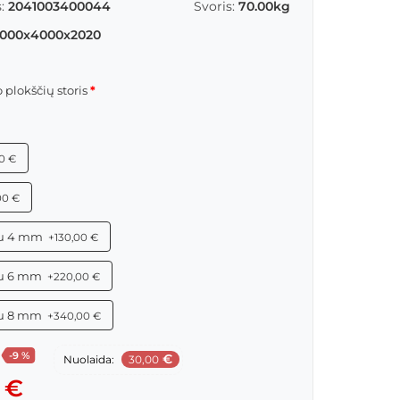
:
2041003400044
Svoris:
70.00kg
000x4000x2020
 plokščių storis
0 €
00 €
su 4 mm
+130,00 €
su 6 mm
+220,00 €
su 8 mm
+340,00 €
-9 %
€
Nuolaida:
30,00
 €