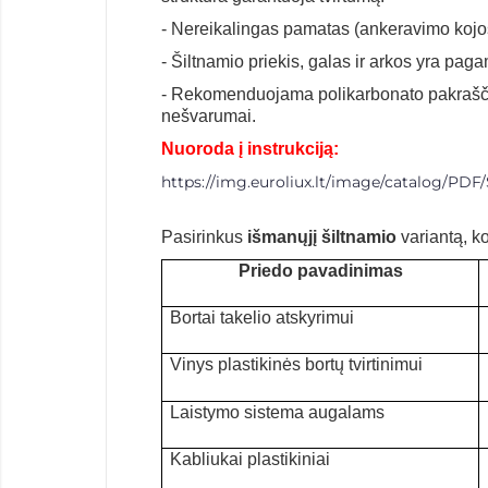
- Nereikalingas pamatas (ankeravimo kojos
-
Šiltnamio priekis, galas ir arkos yra pag
- Rekomenduojama polikarbonato pakraščiu
nešvarumai.
Nuoroda į instrukciją:
https://img.euroliux.lt/image/catalog/PD
Pasirinkus
išmanųjį šiltnamio
variantą, k
Priedo pavadinimas
B
ortai takelio atskyrimui
V
in
ys
plastikinė
s
bortų tvirtinimui
L
aistymo sistema augalams
K
abliukai plastikiniai