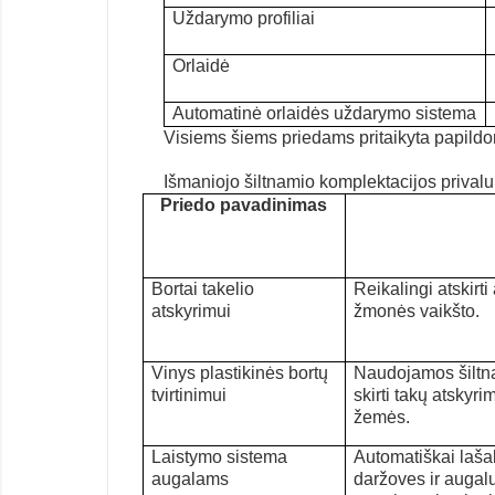
U
ždarymo profiliai
O
rlaid
ė
Automatinė orlaidės uždarymo sistema
Visiems
šiems
priedams pritaikyta papild
Išmaniojo šiltnamio komplektacijos prival
Priedo pavadinimas
B
ortai takelio
Reikalingi atskirt
atskyrimui
žmonės vaikšto.
V
in
ys
plastikinė
s
bortų
Naudojamos šiltnam
tvirtinimui
skirti takų atskyrimu
žemės.
L
aistymo sistema
Automatiškai laša
augalams
daržoves ir augal