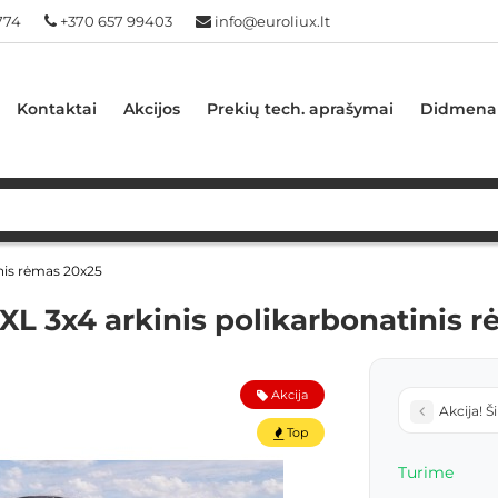
774
+370 657 99403
info@euroliux.lt
Kontaktai
Akcijos
Prekių tech. aprašymai
Didmena
inis rėmas 20x25
XXL 3x4 arkinis polikarbonatinis 
Akcija
Akcija! 
Top
Turime