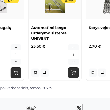
Top
Top
augalų
Automatinė lango
Korys vejos
uždarymo sistema
UNIVENT
23,50
2,70
€
€
,
polikarbonatinis
,
rėmas
,
20x25