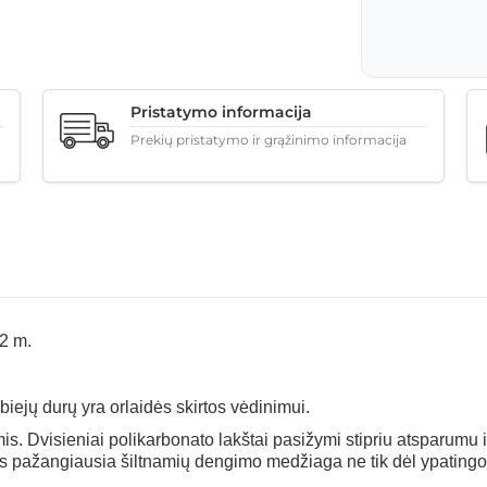
Pristatymo informacija
Prekių pristatymo ir grąžinimo informacija
02 m.
 abiejų durų yra orlaidės skirtos vėdinimui.
mis.
Dvisieniai polikarbonato lakštai pasižymi stipriu atsparumu 
s pažangiausia šiltnamių dengimo medžiaga ne tik dėl ypatingo 