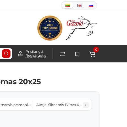
0
Prisijungti,
Registruotis
rėmas 20x25
Šiltnamis pramoninis Profas 4x8
Akcija! Šiltnamis Tvirtas XXL 3x6 arkinis polikarbonat