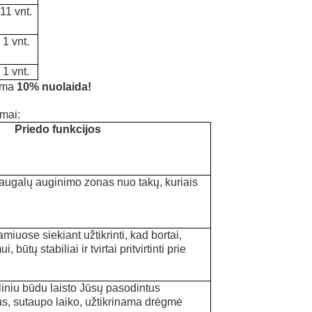
11
vnt
.
1 vnt
.
1 vnt.
oma
10% nuolaida!
umai:
Priedo funkcijos
i augalų auginimo zonas nuo takų, kuriais
iuose siekiant užtikrinti, kad bortai,
i, būtų stabiliai ir tvirtai pritvirtinti prie
liniu būdu laisto Jūsų pasodintus
us, sutaupo laiko, užtikrinama drėgmė