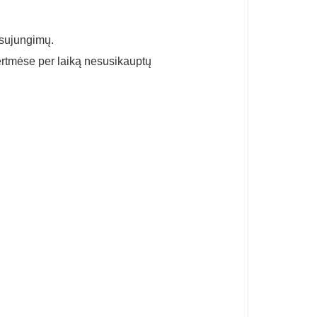
 sujungimų.
rtmėse per laiką nesusikauptų