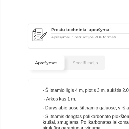
Prekių techniniai aprašymai
Aprašymai ir instrukcijos PDF formatu
Aprašymas
Specifikacija
- Šiltnamio ilgis 4 m, plotis 3 m, aukštis 2.
- Arkos kas 1 m.
-
Durys abiejuose šiltnamio galuose
, virš
- Šiltnamis dengtas polikarbonato plokštė
krušai, smūgiams. Polikarbonatas laikoma
struktūra garantuoja tvirtumą.