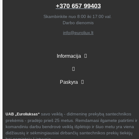
+370 657 99403
Skambinkite nuo 8:00 iki 17:00 val.
Darbo dienomis
info@euroliux.lt
Informacija
Paskyra
savo veiklą - didmeninę prekybą santechnikos
UAB „Euroliuksas“
prekėmis - pradėjo prieš 25 metus. Remdamasi ilgamete patirtimi ir
komandiniu darbu bendrovė veiklą išplėtojo ir šiuo metu yra viena
didžiausių ir sėkmingiausiai dirbančių santechnikos prekių tiekėjų