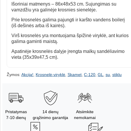
Išoriniai matmenys – 86x48x53 cm. Sujungimas su
vamzdžiu yra galinėje krosnies sienelėje.
Prie krosnelės galima pajungti ir karšto vandens boilerį
(iš dešinės arba iš kairės).
Virš krosnelės yra montuojama špižinė viryklė, ant kurios
galima gaminti maistą.
Apatinėje krosnelės dalyje įrengta malkų sandėliavimo
vieta (35x39x47,5 cm).
Žymos:
Akcija!
,
Krosnelė-viryklė
,
Skamet
,
C-120
,
GL
,
su
,
stiklu
Pristatymas
14 dienų
Atsiimkite
7-10 dienų
grąžinimo garantija
nemokamai