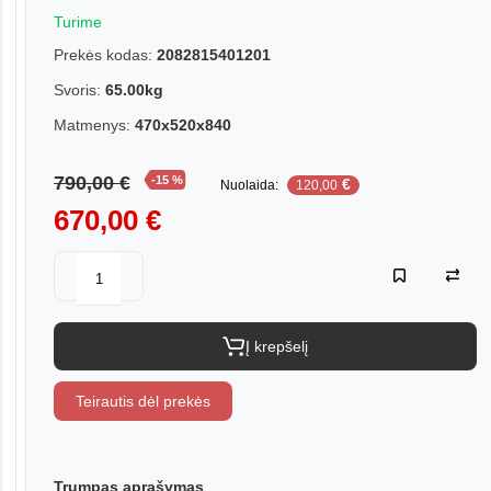
Turime
Prekės kodas:
2082815401201
Svoris:
65.00kg
Matmenys:
470x520x840
790,00 €
-15 %
€
Nuolaida:
120,00
670,00 €
Į krepšelį
Teirautis dėl prekės
Trumpas aprašymas