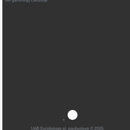
bei gamintojų Lietuvoje.
UAB Euroliuksas el. parduotuvė © 2026