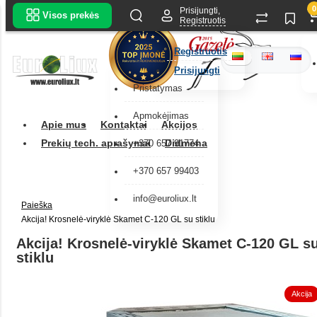
0
Prisijungti,
Visos prekės
Registruotis
Registruotis
Prisijungti
Pristatymas
Apmokėjimas
Apie mus
Kontaktai
Akcijos
Prekių tech. aprašymai
Didmena
+370 657 91774
+370 657 99403
info@euroliux.lt
Paieška
Akcija! Krosnelė-viryklė Skamet C-120 GL su stiklu
Akcija! Krosnelė-viryklė Skamet C-120 GL s
stiklu
Akcija