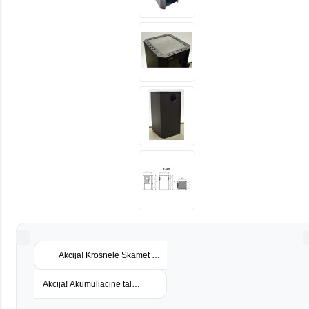
Akcija! Krosnelė Skamet P-11640 V kairinė su 40L plienine vanden
Akcija! Akumuliacinė talpa B-80H 80L