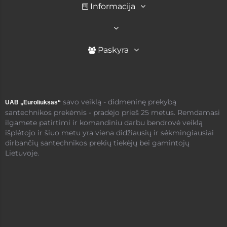
Informacija
Paskyra
savo veiklą - didmeninę prekybą
UAB „Euroliuksas“
santechnikos prekėmis - pradėjo prieš 25 metus. Remdamasi
ilgamete patirtimi ir komandiniu darbu bendrovė veiklą
išplėtojo ir šiuo metu yra viena didžiausių ir sėkmingiausiai
dirbančių santechnikos prekių tiekėjų bei gamintojų
Lietuvoje.