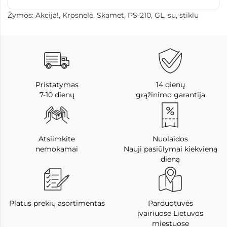
Žymos:
Akcija!
,
Krosnelė
,
Skamet
,
PS-210
,
GL
,
su
,
stiklu
Pristatymas
14 dienų
7-10 dienų
grąžinimo garantija
Atsiimkite
Nuolaidos
nemokamai
Nauji pasiūlymai kiekvieną
dieną
Platus prekių asortimentas
Parduotuvės
įvairiuose Lietuvos
miestuose