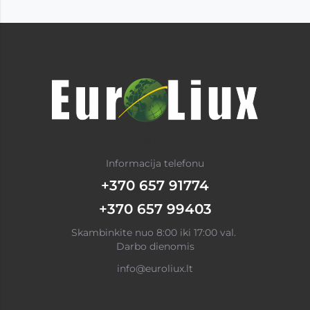
Informacija telefonu
+370 657 91774
+370 657 99403
Skambinkite nuo 8:00 iki 17:00 val.
Darbo dienomis
info@euroliux.lt