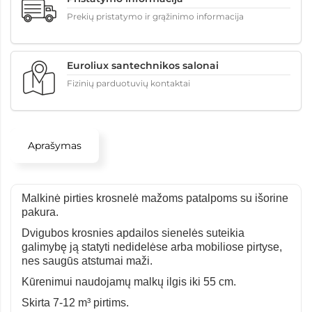
Prekių pristatymo ir grąžinimo informacija
Euroliux santechnikos salonai
Fizinių parduotuvių kontaktai
Aprašymas
Malkinė pirties krosnelė mažoms patalpoms su išorine
pakura.
Dvigubos krosnies apdailos sienelės suteikia
galimybę ją statyti nedidelėse arba mobiliose pirtyse,
nes saugūs atstumai maži.
Kūrenimui naudojamų malkų ilgis iki 55 cm.
Skirta 7-12 m³ pirtims.