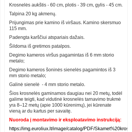
Krosnelės aukštis - 60 cm, plotis - 39 cm, gylis - 45 cm.
Talpina 20 kg akmenų.
Prijungimas prie kamino iš viršaus. Kamino skersmuo
115 mm.
Padengta karščiui atspariais dažais.
Šildoma iš gretimos patalpos.
Degimo kameros viršus pagamintas iš 6 mm storio
metalo;
Degimo kameros šoninės sienelės pagamintos iš 3
mm storio metalo;
Galinė sienelė - 4 mm storio metalo.
Šios krosnelės gaminamos daugiau nei 20 metų, todėl
galime teigti, kad vidutinė krosnelės tarnavimo trukmė
yra 8–12 metų (apie 1000 kūrenimų), jei kūrenate
vieną ar du kartus per savaitę.
Nuoroda į montavimo ir eksploatavimo instrukciją:
https://img.euroliux.lt/image/catalog/PDF/Skamet%20k