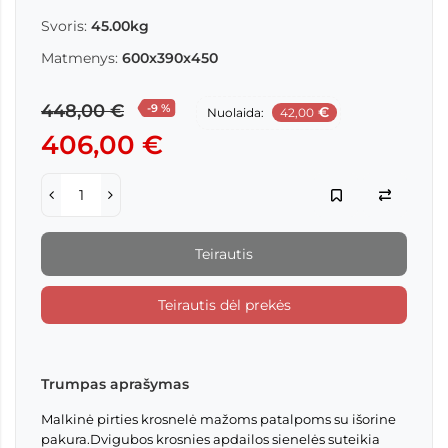
Svoris:
45.00kg
Matmenys:
600x390x450
448,00 €
-9 %
€
Nuolaida:
42,00
406,00 €
Teirautis
Teirautis dėl prekės
Trumpas aprašymas
Malkinė pirties krosnelė mažoms patalpoms su išorine
pakura.Dvigubos krosnies apdailos sienelės suteikia