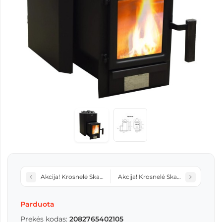
Akcija! Krosnelė Skamet PS-110 GL su stiklu
Akcija! Krosnelė Skamet P-11640 P 
Parduota
Prekės kodas:
2082765402105