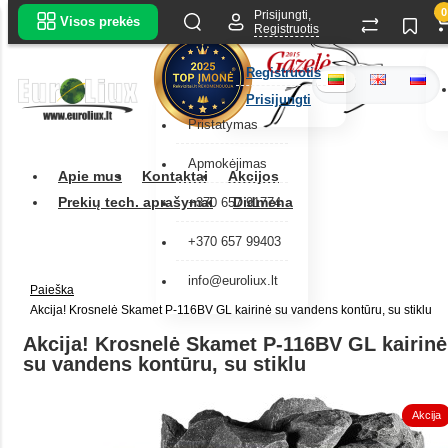
0
Prisijungti,
Visos prekės
Registruotis
Registruotis
Prisijungti
Pristatymas
Apmokėjimas
Apie mus
Kontaktai
Akcijos
Prekių tech. aprašymai
Didmena
+370 657 91774
+370 657 99403
info@euroliux.lt
Paieška
Akcija! Krosnelė Skamet P-116BV GL kairinė su vandens kontūru, su stiklu
Akcija! Krosnelė Skamet P-116BV GL kairinė
su vandens kontūru, su stiklu
Akcija