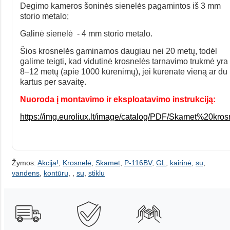
Degimo kameros šoninės sienelės pagamintos iš 3 mm
storio metalo;
Galinė sienelė - 4 mm storio metalo.
Šios krosnelės gaminamos daugiau nei 20 metų, todėl
galime teigti, kad vidutinė krosnelės tarnavimo trukmė yra
8–12 metų (apie 1000 kūrenimų), jei kūrenate vieną ar du
kartus per savaitę.
Nuoroda į montavimo ir eksploatavimo instrukciją:
https://img.euroliux.lt/image/catalog/PDF/Skamet%20
Žymos:
Akcija!
,
Krosnelė
,
Skamet
,
P-116BV
,
GL
,
kairinė
,
su
,
vandens
,
kontūru
,
,
su
,
stiklu