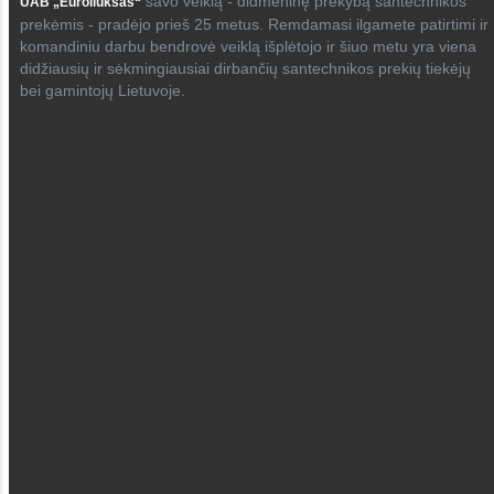
savo veiklą - didmeninę prekybą santechnikos
UAB „Euroliuksas“
prekėmis - pradėjo prieš 25 metus. Remdamasi ilgamete patirtimi ir
komandiniu darbu bendrovė veiklą išplėtojo ir šiuo metu yra viena
didžiausių ir sėkmingiausiai dirbančių santechnikos prekių tiekėjų
bei gamintojų Lietuvoje.