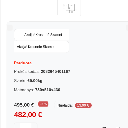
Akcija! Krosnelė Skamet P-116BP GL dešininė su vandens kontūru, 
Akcija! Krosnelė Skamet P-216 GL su stiklu
Parduota
Prekės kodas:
2082645401167
Svoris:
65.00kg
Matmenys:
730x510x430
495,00 €
-3 %
€
Nuolaida:
13,00
482,00 €