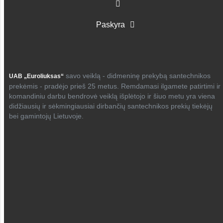
Paskyra
savo veiklą - didmeninę prekybą santechnikos
UAB „Euroliuksas“
prekėmis - pradėjo prieš 25 metus. Remdamasi ilgamete patirtimi ir
komandiniu darbu bendrovė veiklą išplėtojo ir šiuo metu yra viena
didžiausių ir sėkmingiausiai dirbančių santechnikos prekių tiekėjų
bei gamintojų Lietuvoje.