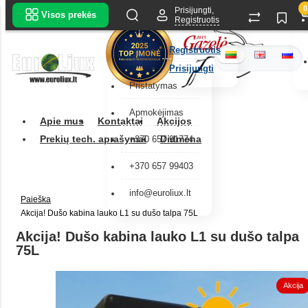
0
Prisijungti,
Visos prekės
Registruotis
Registruotis
Prisijungti
Pristatymas
Apmokėjimas
Apie mus
Kontaktai
Akcijos
Prekių tech. aprašymai
Didmena
+370 657 91774
+370 657 99403
info@euroliux.lt
Paieška
Akcija! Dušo kabina lauko L1 su dušo talpa 75L
Akcija! Dušo kabina lauko L1 su dušo talpa
75L
Akcija