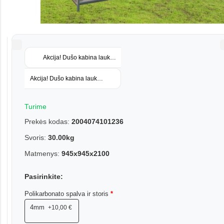
Akcija! Dušo kabina lauko su polikarbonatine danga ir užuolaidomi
Akcija! Dušo kabina lauko L1 su dušo talpa 100L
Turime
Prekės kodas:
2004074101236
Svoris:
30.00kg
Matmenys:
945х945х2100
Pasirinkite:
Polikarbonato spalva ir storis
4mm
+10,00 €