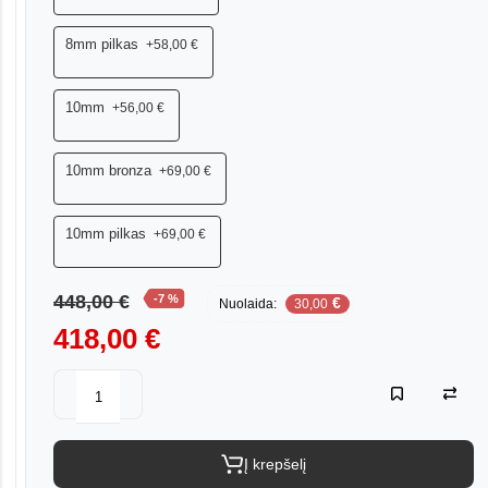
8mm pilkas
+58,00 €
10mm
+56,00 €
10mm bronza
+69,00 €
10mm pilkas
+69,00 €
448,00 €
-7 %
€
Nuolaida:
30,00
418,00 €
Į krepšelį