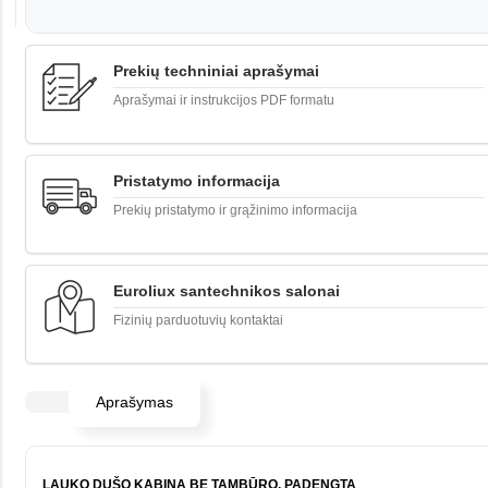
Prekių techniniai aprašymai
Aprašymai ir instrukcijos PDF formatu
Pristatymo informacija
Prekių pristatymo ir grąžinimo informacija
Euroliux santechnikos salonai
Fizinių parduotuvių kontaktai
Aprašymas
LAUKO DU
ŠO KABINA BE
TAMBŪRO, PADENGTA