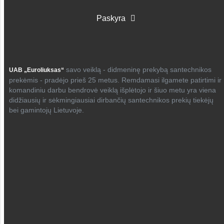
Paskyra
savo veiklą - didmeninę prekybą santechnikos
UAB „Euroliuksas“
prekėmis - pradėjo prieš 25 metus. Remdamasi ilgamete patirtimi ir
komandiniu darbu bendrovė veiklą išplėtojo ir šiuo metu yra viena
didžiausių ir sėkmingiausiai dirbančių santechnikos prekių tiekėjų
bei gamintojų Lietuvoje.