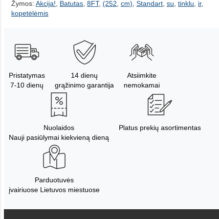
Žymos:
Akcija!
,
Batutas
,
8FT
,
(252
,
cm)
,
Standart
,
su
,
tinklu
,
ir
,
kopetėlėmis
Pristatymas
14 dienų
Atsiimkite
7-10 dienų
grąžinimo garantija
nemokamai
Nuolaidos
Platus prekių asortimentas
Nauji pasiūlymai kiekvieną dieną
Parduotuvės
įvairiuose Lietuvos miestuose