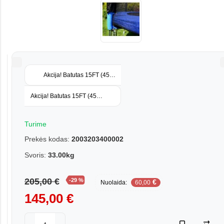
Akcija! Batutas 15FT (457 cm) Sports Jump su tinklu ir kopėtėlėmis
Akcija! Batutas 15FT (457 cm) Standart su tinklu ir kopėtėlėmis
Turime
Prekės kodas:
2003203400002
Svoris:
33.00kg
205,00 €
-29 %
€
Nuolaida:
60,00
145,00 €