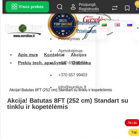
0
Prisijungti,
Visos prekės
Registruotis
Registruotis
Prisijungti
Pristatymas
Apmokėjimas
Apie mus
Kontaktai
Akcijos
Prekių tech. aprašymai
Didmena
+370 657 91774
+370 657 99403
info@euroliux.lt
Akcija! Batutas 8FT (252 cm) Standart su tinklu ir kopetėlėmis
Akcija! Batutas 8FT (252 cm) Standart su
tinklu ir kopetėlėmis
Akcija
Top