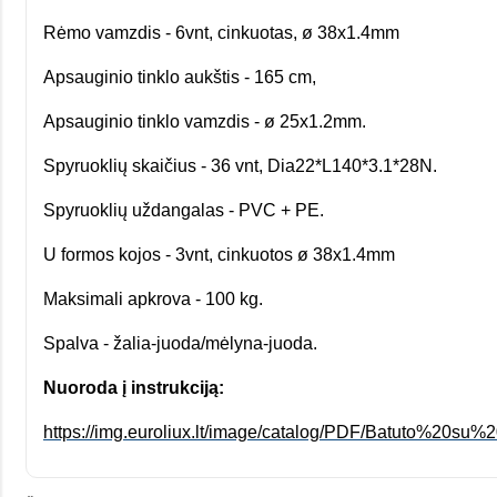
Rėmo vamzdis - 6vnt, cinkuotas, ø 38x1.4mm
​Apsauginio tinklo aukštis - 165 cm,
Apsauginio tinklo vamzdis - ø 25x1.2mm.
Spyruoklių skaičius - 36 vnt, Dia22*L140*3.1*28N.
Spyruoklių uždangalas - PVC + PE.
U formos kojos - 3vnt, cinkuotos ø 38x1.4mm
Maksimali apkrova - 100 kg.
Spalva - žalia-juoda/mėlyna-juoda.
Nuoroda į instrukciją:
https://img.euroliux.lt/image/catalog/PDF/Batuto%20su%