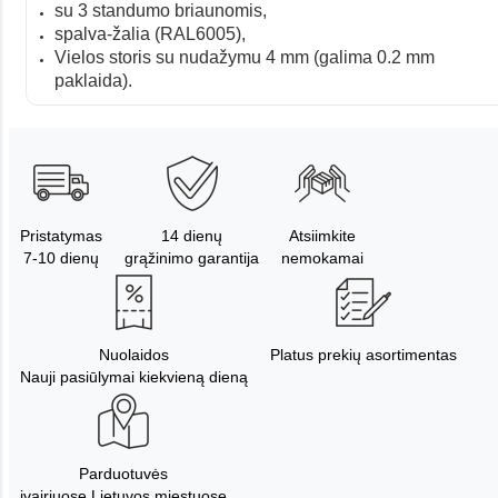
su 3 standumo briaunomis,
spalva-žalia (RAL6005),
Vielos storis su nudažymu 4 mm (galima 0.2 mm
paklaida).
Pristatymas
14 dienų
Atsiimkite
7-10 dienų
grąžinimo garantija
nemokamai
Nuolaidos
Platus prekių asortimentas
Nauji pasiūlymai kiekvieną dieną
Parduotuvės
įvairiuose Lietuvos miestuose