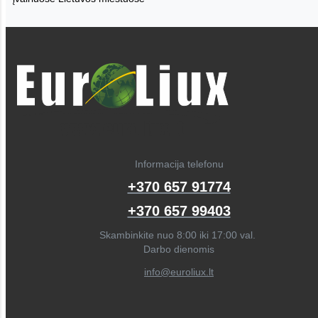
Informacija telefonu
+370 657 91774
+370 657 99403
Skambinkite nuo 8:00 iki 17:00 val.
Darbo dienomis
info@euroliux.lt