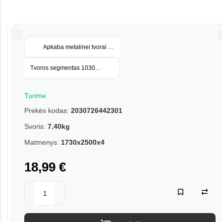
Apkaba metalinei tvorai užbaigimo 80x80 mm su tvirtinimo varžtais
Tvoros segmentas 1030x2500 4 mm pilkas (Ral7016)
Turime
Prekės kodas:
2030726442301
Svoris:
7.40kg
Matmenys:
1730x2500x4
18,99 €