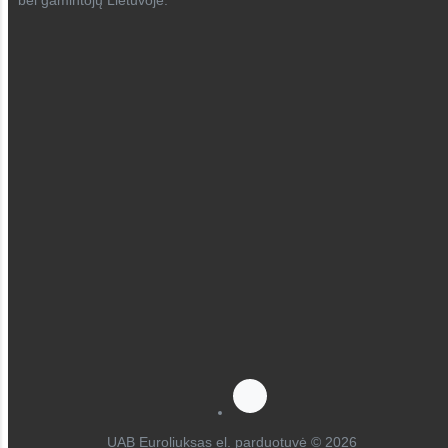
bei gamintojų Lietuvoje.
UAB Euroliuksas el. parduotuvė © 2026