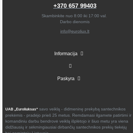
+370 657 99403
Skambinkite nuo 8:00 iki 17:00 val.
Darbo dienomis
info@euroliux.lt
Informacija
Paskyra
savo veiklą - didmeninę prekybą santechnikos
UAB „Euroliuksas“
prekėmis - pradėjo prieš 25 metus. Remdamasi ilgamete patirtimi ir
komandiniu darbu bendrovė veiklą išplėtojo ir šiuo metu yra viena
didžiausių ir sėkmingiausiai dirbančių santechnikos prekių tiekėjų