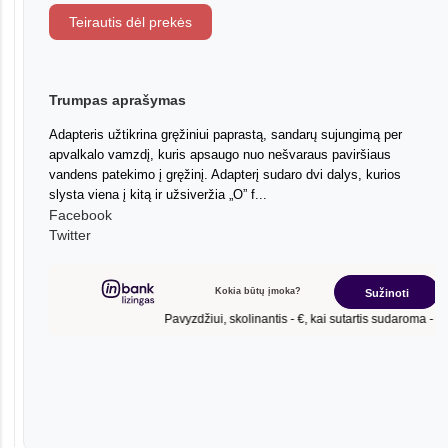
Teirautis dėl prekės
Trumpas aprašymas
Adapteris užtikrina gręžiniui paprastą, sandarų sujungimą per
apvalkalo vamzdį, kuris apsaugo nuo nešvaraus paviršiaus
vandens patekimo į gręžinį. Adapterį sudaro dvi dalys, kurios
slysta viena į kitą ir užsiveržia „O” f...
Facebook
Twitter