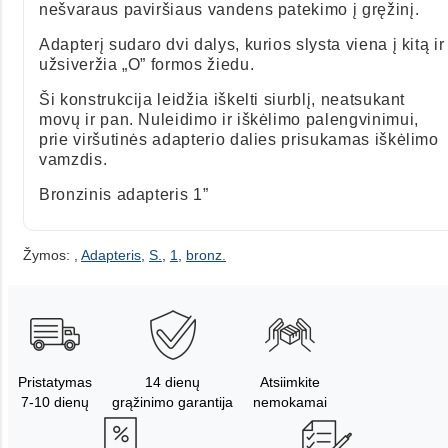
nešvaraus paviršiaus vandens patekimo į gręžinį.
Adapterį sudaro dvi dalys, kurios slysta viena į kitą ir
užsiveržia „O” formos žiedu.
Ši konstrukcija leidžia iškelti siurblį, neatsukant
movų ir pan. Nuleidimo ir iškėlimo palengvinimui,
prie viršutinės adapterio dalies prisukamas iškėlimo
vamzdis.
Bronzinis adapteris 1”
Žymos:
,
Adapteris
,
S.
,
1
,
bronz.
Pristatymas
14 dienų
Atsiimkite
7-10 dienų
grąžinimo garantija
nemokamai