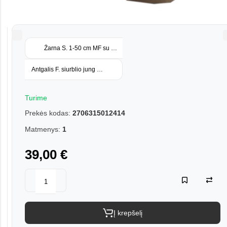
Žarna S. 1-50 cm MF su alk
Antgalis F. siurblio jung d32
Turime
Prekės kodas:
2706315012414
Matmenys:
1
39,00 €
Į krepšelį