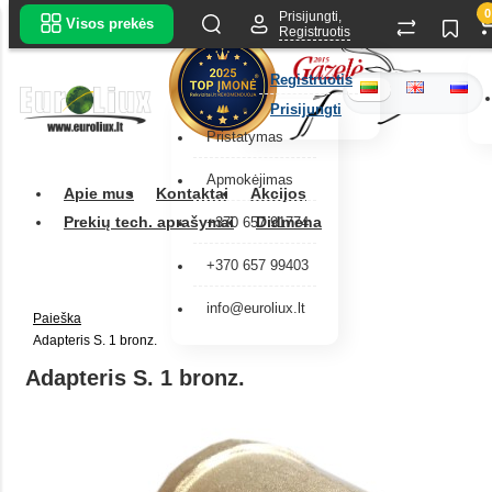
0
Prisijungti,
Visos prekės
Registruotis
Registruotis
Prisijungti
Pristatymas
Apmokėjimas
Apie mus
Kontaktai
Akcijos
Prekių tech. aprašymai
Didmena
+370 657 91774
+370 657 99403
info@euroliux.lt
Paieška
Adapteris S. 1 bronz.
Adapteris S. 1 bronz.