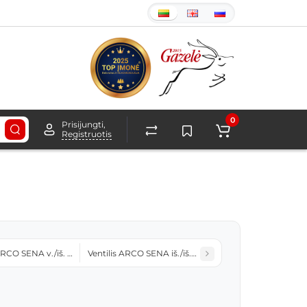
0
Prisijungti,
Registruotis
ARCO SENA v./iš. sriegis 3/8x3/8 tr. rank. 753602
Ventilis ARCO SENA iš./iš. sriegis 1/2 tr. rank. 753903