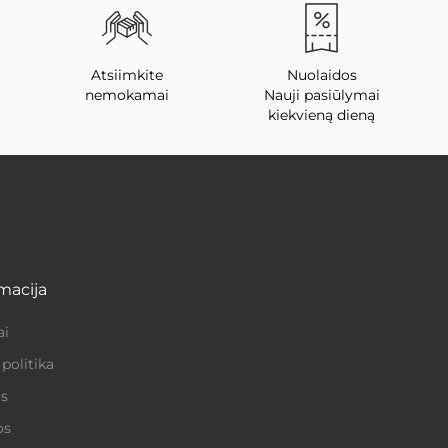
Atsiimkite
Nuolaidos
nemokamai
Nauji pasiūlymai
kiekvieną dieną
macija
ai
politika
s
os