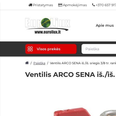
Pristatymas
Apmokėjimas
+370 657 91
Apie mus
Visos prekės
Paieška
Ventilis ARCO SENA iš./iš. sriegis 3/8 tr. ra
Ventilis ARCO SENA iš./iš. 