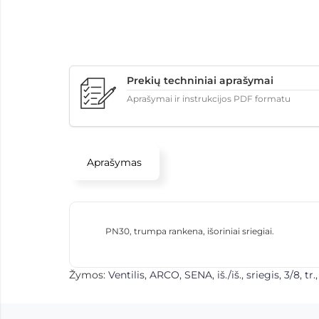
Prekių techniniai aprašymai
Aprašymai ir instrukcijos PDF formatu
Aprašymas
PN30, trumpa rankena, išori
niai sriegiai.
Žymos:
Ventilis
,
ARCO
,
SENA
,
iš./iš.
,
sriegis
,
3/8
,
tr.