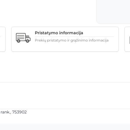
Pristatymo informacija
Prekių pristatymo ir grąžinimo informacija
,
rank.
,
753902