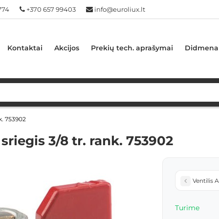
774
+370 657 99403
info@euroliux.lt
Kontaktai
Akcijos
Prekių tech. aprašymai
Didmena
nk. 753902
sriegis 3/8 tr. rank. 753902
Ventilis 
Turime