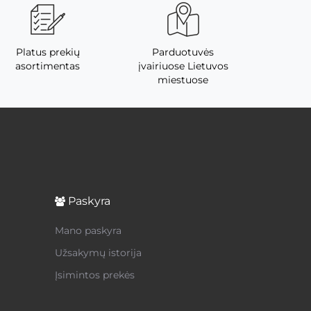
Platus prekių
Parduotuvės
asortimentas
įvairiuose Lietuvos
miestuose
Paskyra
Mano paskyra
Užsakymų istorija
Įsimintos prekės