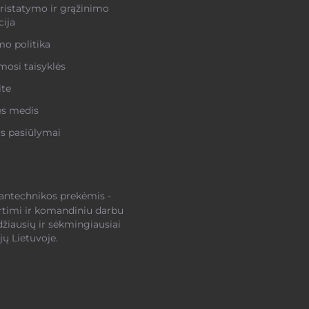
ristatymo ir grąžinimo
ija
o politika
osi taisyklės
ite
ės medis
s pasiūlymai
santechnikos prekėmis -
rtimi ir komandiniu darbu
džiausių ir sėkmingiausiai
ų Lietuvoje.