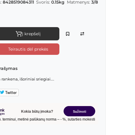
:
8428519084311
Svoris:
0.15kg
Matmenys:
3/8
Į krepšelį
Teirautis dėl prekės
rašymas
ankena, išoriniai sriegiai....
Twitter