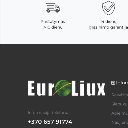
Pristatymas
14 dienų
7-10 dienų
grąžinimo garantija
Infor
Rekvizit
Slapukų 
Informacija telefonu
Apie mu
+370 657 91774
Naujien