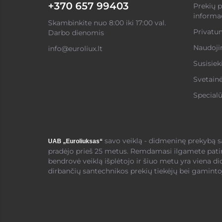
+370 657 99403
Prekių p
informac
Skambinkite nuo 8:00 iki 17:00 val.
Privatum
Darbo dienomis
Naudojim
info@euroliux.lt
Susisiek
Svetain
Specialū
savo veiklą - didmeninę prekybą 
UAB „Euroliuksas“
pradėjo prieš 25 metus. Remdamasi ilgamete pati
bendrovė veiklą išplėtojo ir šiuo metu yra viena di
dirbančių santechnikos prekių tiekėjų bei gamintoj