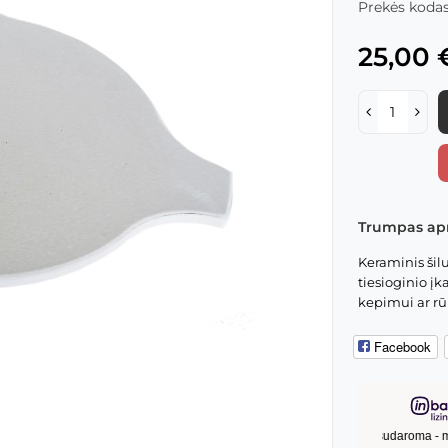
Prekės kodas
25,00 
Trumpas ap
Keraminis šil
tiesioginio į
kepimui ar rū
Facebook