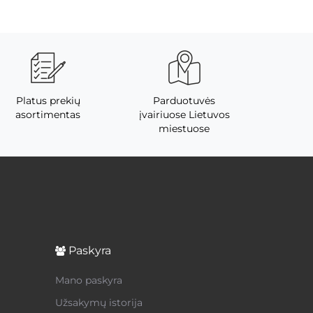
Platus prekių
Parduotuvės
asortimentas
įvairiuose Lietuvos
miestuose
Paskyra
Mano paskyra
Užsakymų istorija