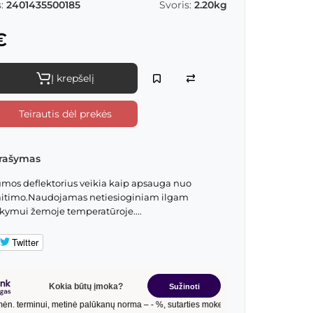
:
2401435500185
Svoris:
2.20kg
€
Į krepšelį
Teirautis dėl prekės
rašymas
umos deflektorius veikia kaip apsauga nuo
kaitimo.Naudojamas netiesioginiam ilgam
kymui žemoje temperatūroje....
Twitter