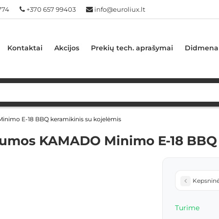
774
+370 657 99403
info@euroliux.lt
Kontaktai
Akcijos
Prekių tech. aprašymai
Didmena
inimo E-18 BBQ keramikinis su kojelėmis
ilumos KAMADO Minimo E-18 BBQ 
Kepsninė
Turime