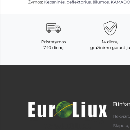
Žymos:
Kepsninės
,
deflektorius
,
šilumos
,
KAMAD
Pristatymas
14 dienų
7-10 dienų
grąžinimo garantija
Infor
Rekvizit
Slapukų 