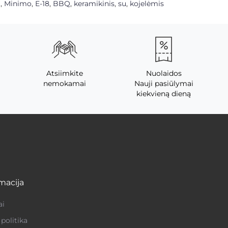
O
,
Minimo
,
E-18
,
BBQ
,
keramikinis
,
su
,
kojelėmis
Atsiimkite
Nuolaidos
nemokamai
Nauji pasiūlymai
kiekvieną dieną
macija
ai
politika