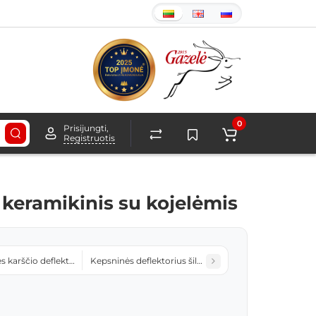
0
Prisijungti,
Registruotis
keramikinis su kojelėmis
s karščio deflektoriaus pakėlėjas Kamado Grande E-23.5 BBQ
Kepsninės deflektorius šilumos Kamado Media E-21 B