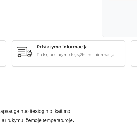
Pristatymo informacija
Prekių pristatymo ir grąžinimo informacija
 apsauga nuo tiesioginio įkaitimo.
 ar rūkymui žemoje temperatūroje.