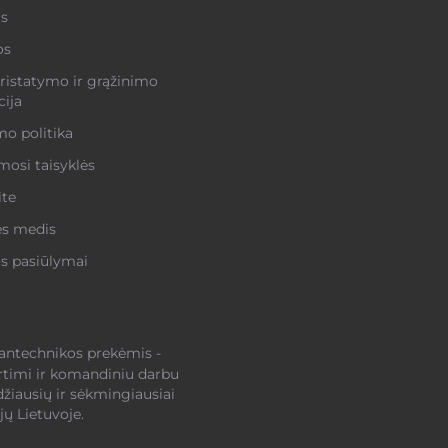
s
os
ristatymo ir grąžinimo
ija
o politika
osi taisyklės
ite
ės medis
s pasiūlymai
santechnikos prekėmis -
rtimi ir komandiniu darbu
džiausių ir sėkmingiausiai
ų Lietuvoje.