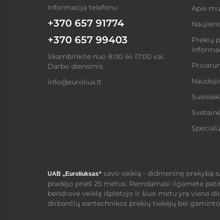
Informacija telefonu
Apie mu
+370 657 91774
Naujien
+370 657 99403
Prekių p
informac
Skambinkite nuo 8:00 iki 17:00 val.
Privatum
Darbo dienomis
Naudojim
info@euroliux.lt
Susisiek
Svetain
Specialū
savo veiklą - didmeninę prekybą 
UAB „Euroliuksas“
pradėjo prieš 25 metus. Remdamasi ilgamete pati
bendrovė veiklą išplėtojo ir šiuo metu yra viena di
dirbančių santechnikos prekių tiekėjų bei gamintoj