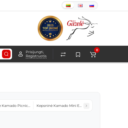
0
Prisijungti,
Registruotis
ė Kamado Picnic E-13 BBQ Juoda
Kepsninė Kamado Mini E-16M BBQ Juoda