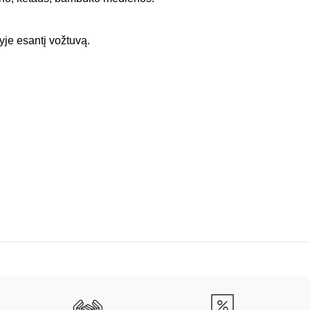
je esantį vožtuvą.