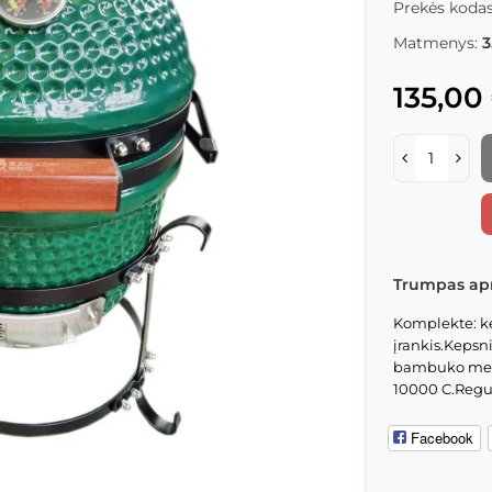
Prekės kodas
Matmenys:
3
135,00
Trumpas ap
Komplekte: k
įrankis.Kepsn
bambuko medi
10000 C.Regul
Facebook