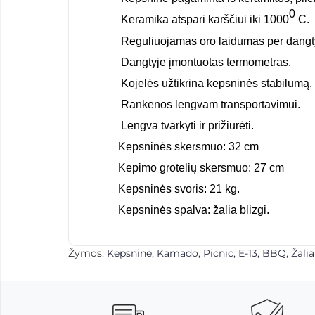
0
Keramika atspari karščiui iki 1000
C.
Reguliuojamas oro laidumas per dangty
Dangtyje įmontuotas termometras.
Kojelės užtikrina kepsninės stabilumą.
Rankenos lengvam transportavimui.
Lengva tvarkyti ir prižiūrėti.
Kepsninės skersmuo: 32 cm
Kepimo grotelių skersmuo: 27 cm
Kepsninės svoris: 21 kg.
Kepsninės spalva: žalia blizgi.
Žymos:
Kepsninė
,
Kamado
,
Picnic
,
E-13
,
BBQ
,
Žalia