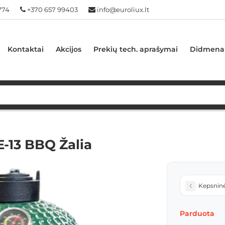
774
+370 657 99403
info@euroliux.lt
Kontaktai
Akcijos
Prekių tech. aprašymai
Didmena
-13 BBQ Žalia
Kepsnin
Parduota