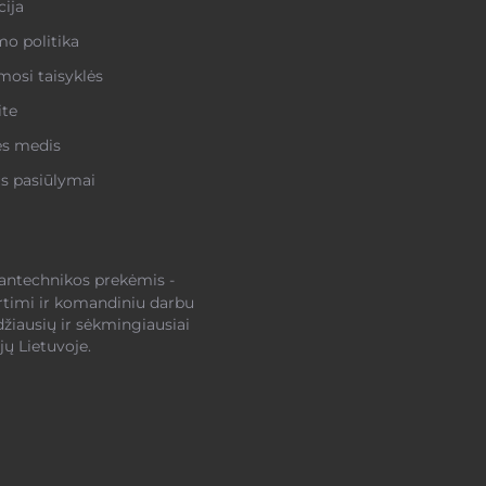
ija
o politika
osi taisyklės
ite
ės medis
s pasiūlymai
santechnikos prekėmis -
rtimi ir komandiniu darbu
džiausių ir sėkmingiausiai
ų Lietuvoje.