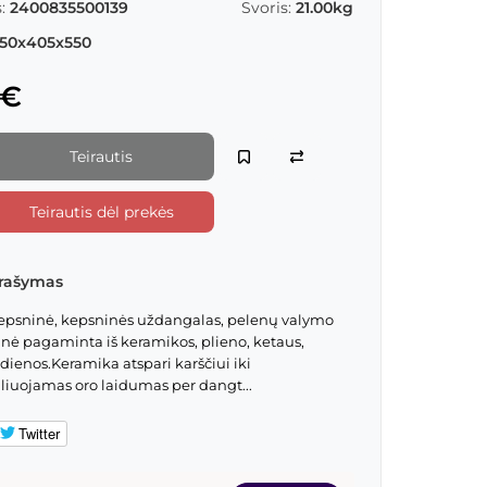
:
2400835500139
Svoris:
21.00kg
50x405x550
 €
Teirautis
Teirautis dėl prekės
rašymas
epsninė, kepsninės uždangalas, pelenų valymo
inė pagaminta iš keramikos, plieno, ketaus,
enos.Keramika atspari karščiui iki
iuojamas oro laidumas per dangt...
Twitter