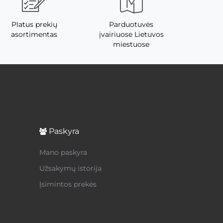
Platus prekių
Parduotuvės
asortimentas
įvairiuose Lietuvos
miestuose
Paskyra
Mano paskyra
Užsakymų istorija
Įsimintos prekės