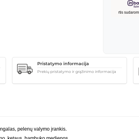
Pristatymo informacija
Prekių pristatymo ir grąžinimo informacija
galas, pelenų valymo įrankis.
eno, ketaus, bambuko medienos.