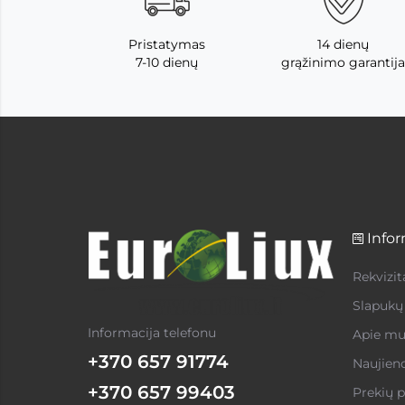
Pristatymas
14 dienų
7-10 dienų
grąžinimo garantija
Infor
Rekvizit
Slapukų 
Informacija telefonu
Apie mu
+370 657 91774
Naujien
+370 657 99403
Prekių p