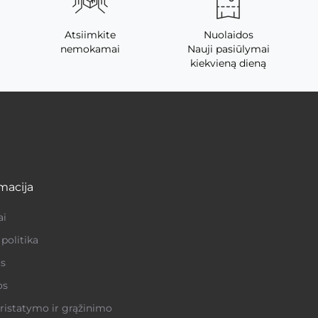
Atsiimkite
Nuolaidos
nemokamai
Nauji pasiūlymai
kiekvieną dieną
macija
ai
politika
s
os
ristatymo ir grąžinimo