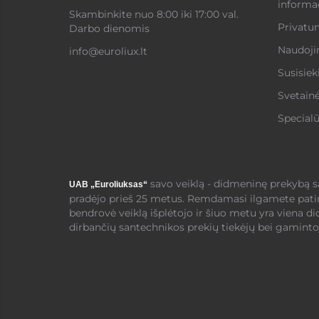
informac
Skambinkite nuo 8:00 iki 17:00 val.
Privatum
Darbo dienomis
Naudojim
info@euroliux.lt
Susisiek
Svetain
Specialū
savo veiklą - didmeninę prekybą 
UAB „Euroliuksas“
pradėjo prieš 25 metus. Remdamasi ilgamete pati
bendrovė veiklą išplėtojo ir šiuo metu yra viena di
dirbančių santechnikos prekių tiekėjų bei gamintoj