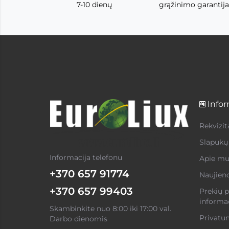
7-10 dienų
grąžinimo garantija
Infor
Rekvizit
Slapukų 
Informacija telefonu
Apie mu
+370 657 91774
Naujien
+370 657 99403
Prekių p
informac
Skambinkite nuo 8:00 iki 17:00 val.
Privatum
Darbo dienomis