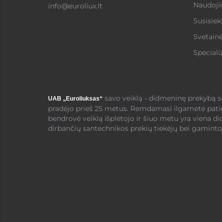
Naudojim
info@euroliux.lt
Susisiek
Svetain
Specialū
savo veiklą - didmeninę prekybą 
UAB „Euroliuksas“
pradėjo prieš 25 metus. Remdamasi ilgamete pati
bendrovė veiklą išplėtojo ir šiuo metu yra viena di
dirbančių santechnikos prekių tiekėjų bei gamintoj