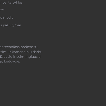
osi taisyklės
ite
ės medis
s pasiūlymai
santechnikos prekėmis -
rtimi ir komandiniu darbu
džiausių ir sėkmingiausiai
ų Lietuvoje.