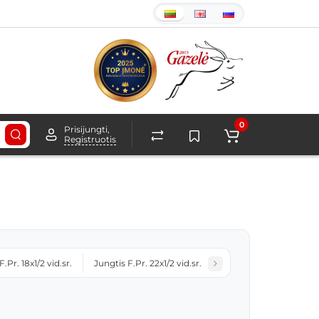
0
Prisijungti,
Registruotis
.Pr. 18x1/2 vid.sr.
Jungtis F.Pr. 22x1/2 vid.sr.