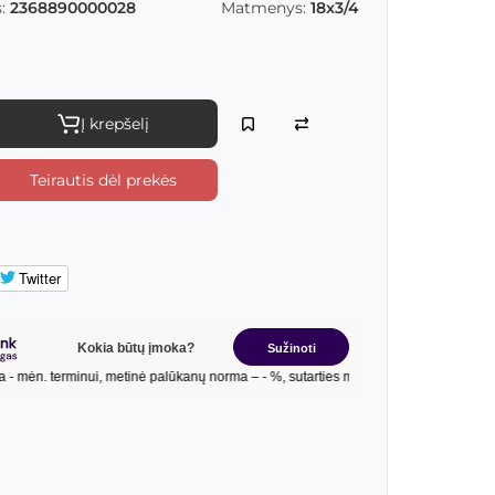
:
2368890000028
Matmenys:
18x3/4
Į krepšelį
Teirautis dėl prekės
Twitter