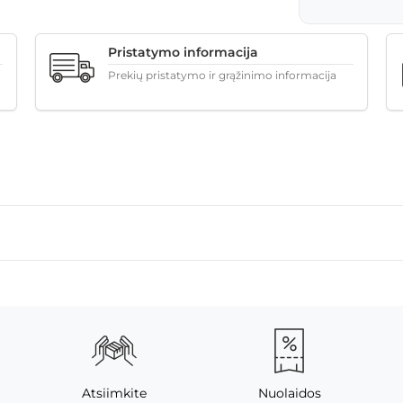
Pristatymo informacija
Prekių pristatymo ir grąžinimo informacija
Atsiimkite
Nuolaidos