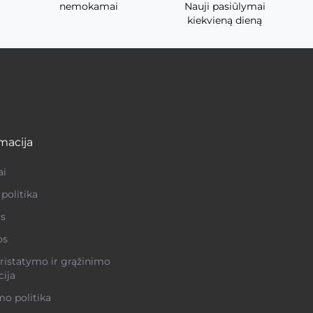
nemokamai
Nauji pasiūlymai
kiekvieną dieną
macija
ai
politika
s
os
ristatymo ir grąžinimo
ija
o politika