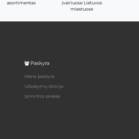
asortimentas
įvairiuose Lietuvos
miestuose
Paskyra
Mano paskyra
Užsakymų istorija
Įsimintos prekės