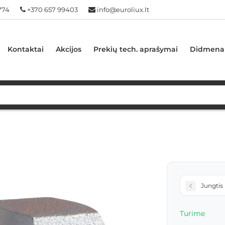
774
+370 657 99403
info@euroliux.lt
Kontaktai
Akcijos
Prekių tech. aprašymai
Didmena
Jungtis F
Turime