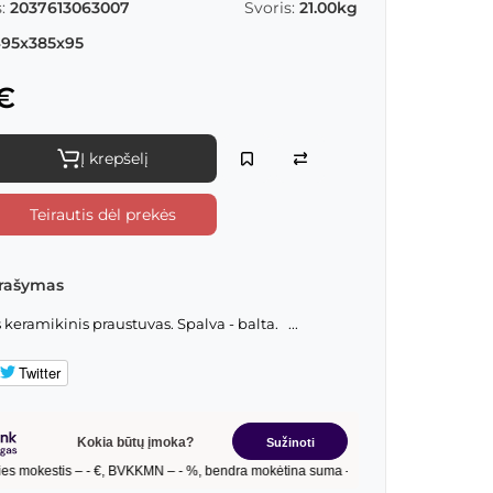
:
2037613063007
Svoris:
21.00kg
95x385x95
€
Į krepšelį
Teirautis dėl prekės
rašymas
eramikinis praustuvas. Spalva - balta. ...
Twitter