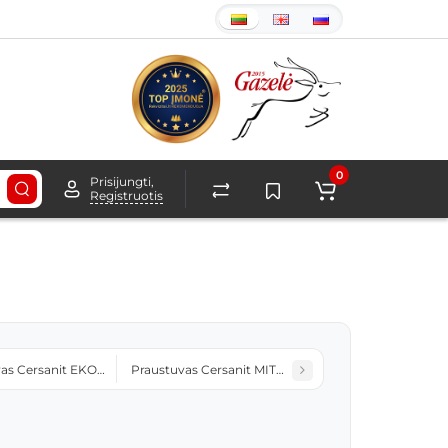
0
Prisijungti,
Registruotis
as Cersanit EKO2000 35 kairinis
Praustuvas Cersanit MITO RED 60