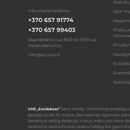
Slapukų 
Informacija telefonu
Apie mu
+370 657 91774
Naujien
+370 657 99403
Prekių p
informac
Skambinkite nuo 8:00 iki 17:00 val.
Privatum
Darbo dienomis
Naudojim
info@euroliux.lt
Susisiek
Svetain
Specialū
savo veiklą - didmeninę prekybą 
UAB „Euroliuksas“
pradėjo prieš 25 metus. Remdamasi ilgamete pati
bendrovė veiklą išplėtojo ir šiuo metu yra viena di
dirbančių santechnikos prekių tiekėjų bei gamintoj