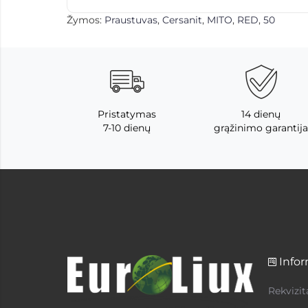
Žymos:
Praustuvas
,
Cersanit
,
MITO
,
RED
,
50
Pristatymas
14 dienų
7-10 dienų
grąžinimo garantija
Infor
Rekvizit