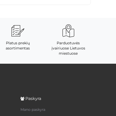
Platus prekių
Parduotuvės
asortimentas
įvairiuose Lietuvos
miestuose
Paskyra
Mano paskyra