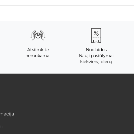
Atsiimkite
Nuolaidos
nemokamai
Nauji pasiūlymai
kiekvieną dieną
macija
ai