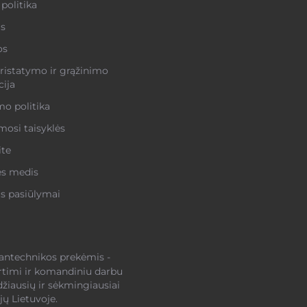
politika
s
os
ristatymo ir grąžinimo
ija
o politika
osi taisyklės
ite
ės medis
s pasiūlymai
santechnikos prekėmis -
rtimi ir komandiniu darbu
džiausių ir sėkmingiausiai
ų Lietuvoje.