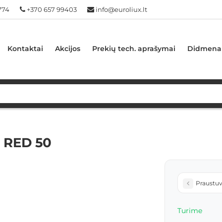
774
+370 657 99403
info@euroliux.lt
Kontaktai
Akcijos
Prekių tech. aprašymai
Didmena
O RED 50
Praustuv
Turime