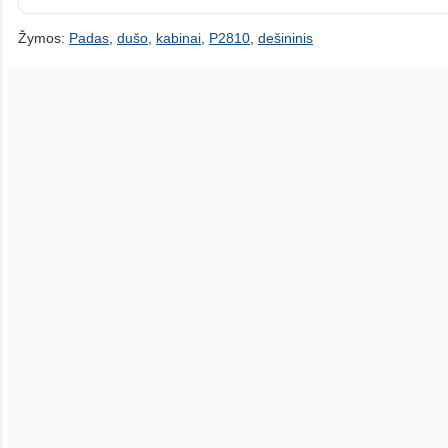
Žymos:
Padas
,
dušo
,
kabinai
,
P2810
,
dešininis