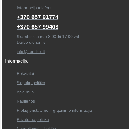
Informacija telefonu
+370 657 91774
+370 657 99403
Skambinkite nuo 8:00 iki 17:00 val.
Darbo dienomis
info@euroliux.lt
Informacija
Rekvizitai
Slapukų politika
Apie mus
Naujienos
Prekių pristatymo ir grąžinimo informacija
Privatumo politika
Naudojimosi taisyklės