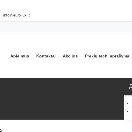
info@euroliux.lt
Apie mus
Kontaktai
Akcijos
Prekių tech. aprašymai
s