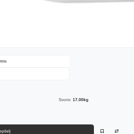
inis
Svoris:
17.00kg
repšelį