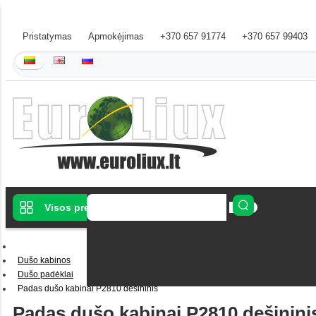
Pristatymas
Apmokėjimas
+370 657 91774
+370 657 99403
Visos prekės
Dušo kabinos
Dušo padėklai
Padas dušo kabinai P2810 dešininis
Padas dušo kabinai P2810 dešinini