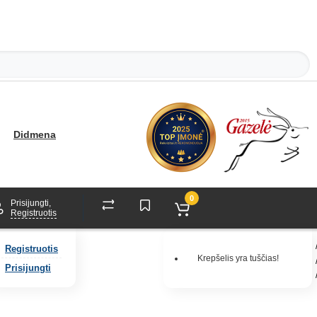
Didmena
0
Prisijungti,
Registruotis
Registruotis
Krepšelis yra tuščias!
Prisijungti