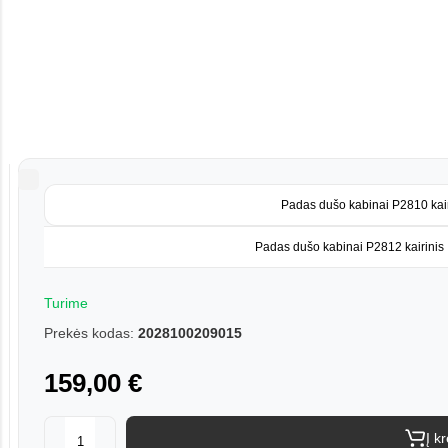
Padas dušo kabinai P2810 kair
Padas dušo kabinai P2812 kairinis
Turime
Prekės kodas:
2028100209015
159,00 €
Į k