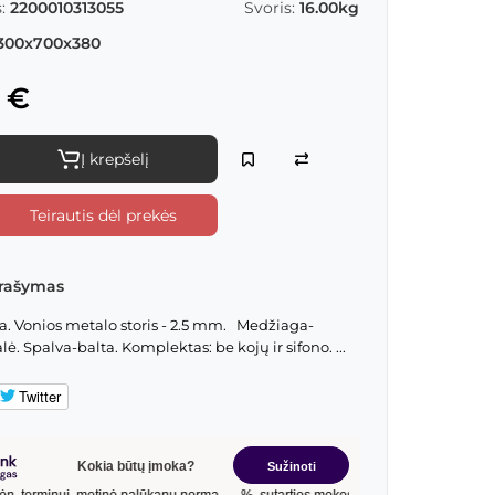
:
2200010313055
Svoris:
16.00kg
300x700x380
 €
Į krepšelį
Teirautis dėl prekės
rašymas
a. Vonios metalo storis - 2.5 mm. Medžiaga-
lė. Spalva-balta. Komplektas: be kojų ir sifono. ...
Twitter