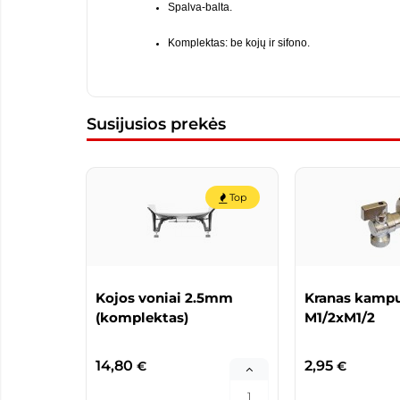
Spalva-balta.
Komplektas: be kojų ir sifono.
Susijusios prekės
Top
Kojos voniai 2.5mm
Kranas kamp
(komplektas)
M1/2xM1/2
14,80
2,95
€
€