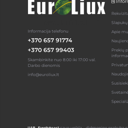
Infor
Rekvizit
Slapukų 
Informacija telefonu
Apie mu
+370 657 91774
Naujien
+370 657 99403
Prekių p
informac
Skambinkite nuo 8:00 iki 17:00 val.
Privatum
Darbo dienomis
Naudojim
info@euroliux.lt
Susisiek
Svetain
Specialū
savo veiklą - didmeninę prekybą 