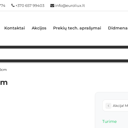
774
+370 657 99403
info@euroliux.lt
Kontaktai
Akcijos
Prekių tech. aprašymai
Didmena
30cm
cm
Akcija! 
Turime