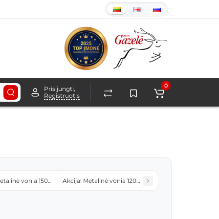
0
Prisijungti,
Registruotis
Metalinė vonia 150cm su nežymiais transportavimo įbrėžimais
Akcija! Metalinė vonia 120cm su nežymiais transporta