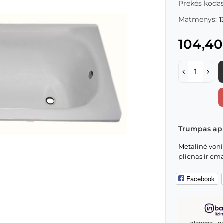
Prekės kodas
Matmenys:
1
104,40
Trumpas ap
Metalinė voni
plienas ir ema
Facebook