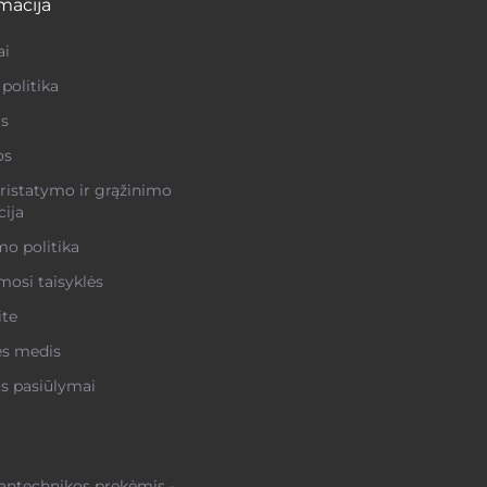
macija
ai
politika
s
os
ristatymo ir grąžinimo
ija
o politika
osi taisyklės
ite
ės medis
s pasiūlymai
santechnikos prekėmis -