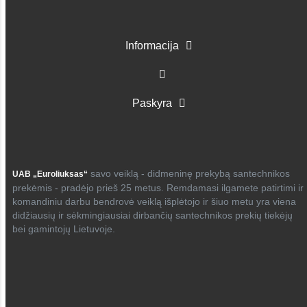
Informacija
Paskyra
savo veiklą - didmeninę prekybą santechnikos
UAB „Euroliuksas“
prekėmis - pradėjo prieš 25 metus. Remdamasi ilgamete patirtimi ir
komandiniu darbu bendrovė veiklą išplėtojo ir šiuo metu yra viena
didžiausių ir sėkmingiausiai dirbančių santechnikos prekių tiekėjų
bei gamintojų Lietuvoje.