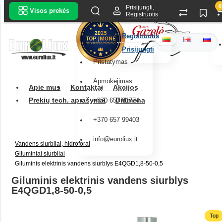
0
Prisijungti,
Visos prekės
Registruotis
Registruotis
Prisijungti
Pristatymas
Apmokėjimas
Apie mus
Kontaktai
Akcijos
Prekių tech. aprašymai
Didmena
+370 657 91774
+370 657 99403
info@euroliux.lt
Vandens siurbliai, hidroforai
Giluminiai siurbliai
Giluminis elektrinis vandens siurblys E4QGD1,8-50-0,5
Giluminis elektrinis vandens siurblys
E4QGD1,8-50-0,5
Top