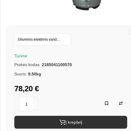
Giluminis elektrinis vandens siurblys E4QGD2,5-60-0,75
Turime
Prekės kodas:
2185041100570
Svoris:
9.50kg
78,20 €
Į krepšelį