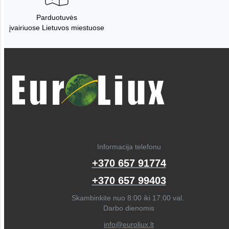
Parduotuvės
įvairiuose Lietuvos miestuose
Informacija telefonu
+370 657 91774
+370 657 99403
Skambinkite nuo 8:00 iki 17:00 val.
Darbo dienomis
info@euroliux.lt