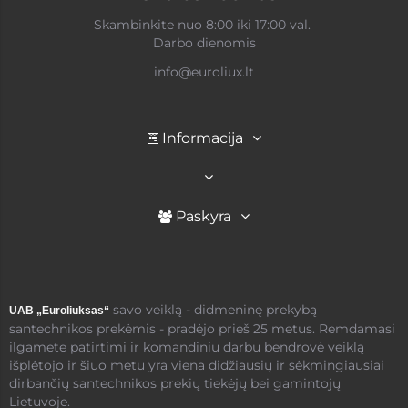
Skambinkite nuo 8:00 iki 17:00 val.
Darbo dienomis
info@euroliux.lt
Informacija
Paskyra
savo veiklą - didmeninę prekybą
UAB „Euroliuksas“
santechnikos prekėmis - pradėjo prieš 25 metus. Remdamasi
ilgamete patirtimi ir komandiniu darbu bendrovė veiklą
išplėtojo ir šiuo metu yra viena didžiausių ir sėkmingiausiai
dirbančių santechnikos prekių tiekėjų bei gamintojų
Lietuvoje.