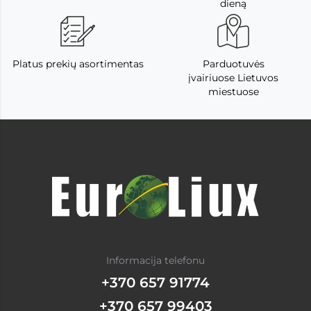
dieną
Platus prekių asortimentas
Parduotuvės
įvairiuose Lietuvos
miestuose
Informacija telefonu
+370 657 91774
+370 657 99403