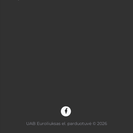
UAB Euroliuksas el. parduotuvė © 2026