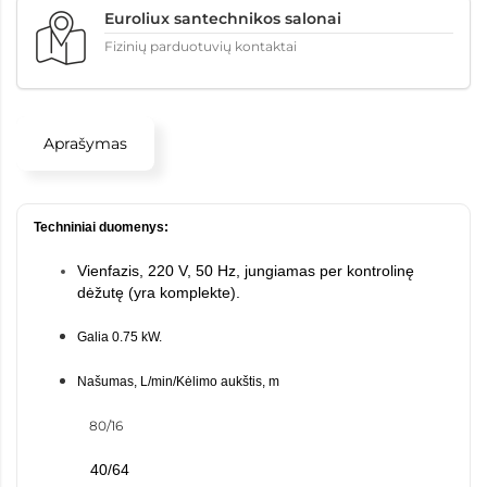
Euroliux santechnikos salonai
Fizinių parduotuvių kontaktai
Aprašymas
Techniniai duomenys:
Vienfazis, 220 V, 50 Hz, jungiamas per kontrolinę
dėžutę (yra komplekte).
Galia 0.75 kW.
Našumas, L/min/Kėlimo aukštis, m
80/16
40/64