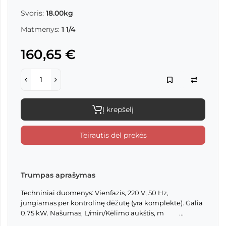
Svoris:
18.00kg
Matmenys:
1 1/4
160,65 €
Į krepšelį
Teirautis dėl prekės
Trumpas aprašymas
Techniniai duomenys: Vienfazis, 220 V, 50 Hz,
jungiamas per kontrolinę dėžutę (yra komplekte). Galia
0.75 kW. Našumas, L/min/Kėlimo aukštis, m ...