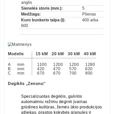
anglis
Sienelės storis (mm.):
5
Medžiaga:
Plienas
Kuro bunkerio talpa (l):
400 arba
600
Modelis
15 kW
20 kW
30 kW
40 kW
A
mm
1100
1200
1200
1280
B
mm
420
470
570
620
C
mm
670
670
700
800
Degiklis „Zenono“
Specializuotas degiklis, galintis
automatiniu režimu deginti įvairias
grūdines kultūras, žemės ūkio produkcijos
atliekas, prastos kokybės granules ir