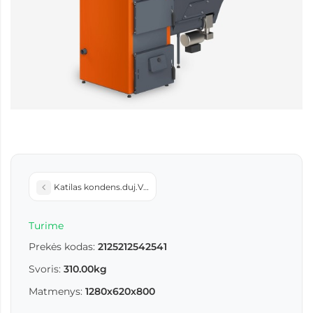
Katilas kondens.duj.Vaillant eco TEC VCW BL 236/5-3 (10021975
Turime
Prekės kodas:
2125212542541
Svoris:
310.00kg
Matmenys:
1280x620x800