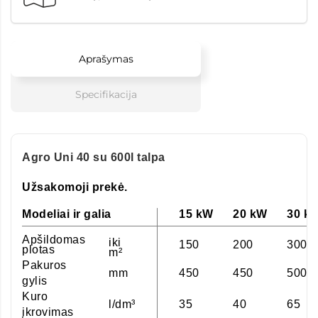
Aprašymas
Specifikacija
Agro Uni 40 su 600l talpa
Užsakomoji prekė.
Modeliai ir galia
15 kW
20 kW
30 k
Apšildomas
iki
150
200
300
plotas
m²
Pakuros
mm
450
450
500
gylis
Kuro
l/dm³
35
40
65
įkrovimas