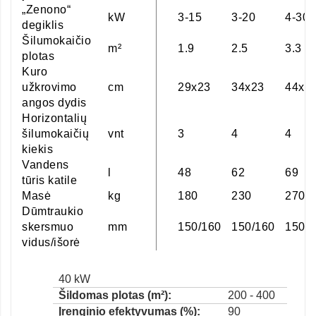
„Zenono“
kW
3-15
3-20
4-30
degiklis
Šilumokaičio
m²
1.9
2.5
3.3
plotas
Kuro
užkrovimo
cm
29x23
34x23
44x2
angos dydis
Horizontalių
šilumokaičių
vnt
3
4
4
kiekis
Vandens
l
48
62
69
tūris katile
Masė
kg
180
230
270
Dūmtraukio
skersmuo
mm
150/160
150/160
150/1
vidus/išorė
40 kW
Šildomas plotas (m²):
200 - 400
Įrenginio efektyvumas (%):
90