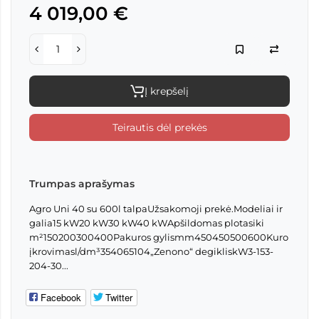
4 019,00 €
Į krepšelį
Teirautis dėl prekės
Trumpas aprašymas
Agro Uni 40 su 600l talpaUžsakomoji prekė.Modeliai ir
galia15 kW20 kW30 kW40 kWApšildomas plotasiki
m²150200300400Pakuros gylismm450450500600Kuro
įkrovimasl/dm³354065104„Zenono“ degikliskW3-153-
204-30...
Facebook
Twitter