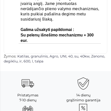
įvairią anglį. Jame įmontuotas
nerūdijančio plieno valymo mechanizmas,
kuris puikiai pašalina degimo metu
susidariusį šlaką.
Galima užsakyti papildomai :
Su pelenų išnešimo mechanizmu + 300
eur.
Žymos:
Katilas
,
granulinis
,
Agro
,
UNI
,
40
,
su
,
40kw
,
Zenono
,
degikliu
,
ir
,
600
,
l
,
talpa
Pristatymas
14 dienų
7-10 dienų
grąžinimo garantija