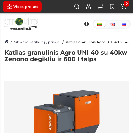
0
Visos prekės
Šildymo katilai ir jų priedai
Katilas granulinis Agro UNI 40 su 40kw
Katilas granulinis Agro UNI 40 su 40kw
Zenono degikliu ir 600 l talpa