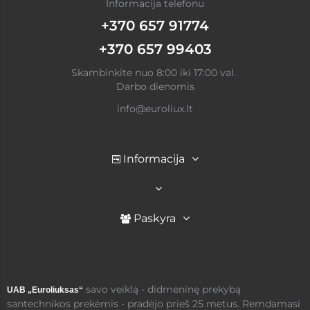
Informacija telefonu
+370 657 91774
+370 657 99403
Skambinkite nuo 8:00 iki 17:00 val.
Darbo dienomis
info@euroliux.lt
Informacija
Paskyra
savo veiklą - didmeninę prekybą
UAB „Euroliuksas“
santechnikos prekėmis - pradėjo prieš 25 metus. Remdamasi