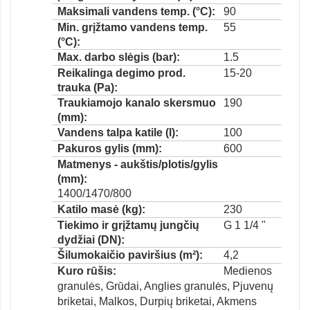
Maksimali vandens temp. (°C):
90
Min. grįžtamo vandens temp.
55
(°C):
Max. darbo slėgis (bar):
1.5
Reikalinga degimo prod.
15-20
trauka (Pa):
Traukiamojo kanalo skersmuo
190
(mm):
Vandens talpa katile (l):
100
Pakuros gylis (mm):
600
Matmenys - aukštis/plotis/gylis
(mm):
1400/1470/800
Katilo masė (kg):
230
Tiekimo ir grįžtamų jungčių
G 1 1/4 "
dydžiai (DN):
Šilumokaičio paviršius (m²):
4,2
Kuro rūšis:
Medienos
granulės, Grūdai, Anglies granulės, Pjuvenų
briketai, Malkos, Durpių briketai, Akmens