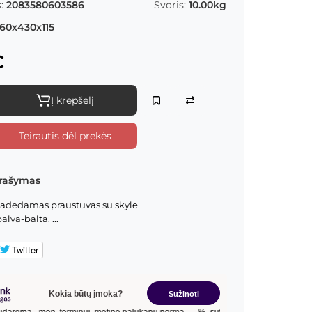
:
2083580603586
Svoris:
10.00kg
60x430x115
€
Į krepšelį
Teirautis dėl prekės
rašymas
padedamas praustuvas su skyle
lva-balta. ...
Twitter