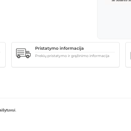
Pristatymo informacija
Prekių pristatymo ir grąžinimo informacija
išytuvui.