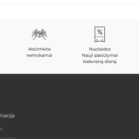
Atsiimkite
Nuolaidos
nemokamai
Nauji pasiūlymai
kiekvieną dieną
macija
ai
politika