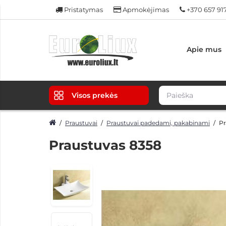
Pristatymas
Apmokėjimas
+370 657 91
Apie mus
Visos prekės
Praustuvai
Praustuvai padedami, pakabinami
Pr
Praustuvas 8358