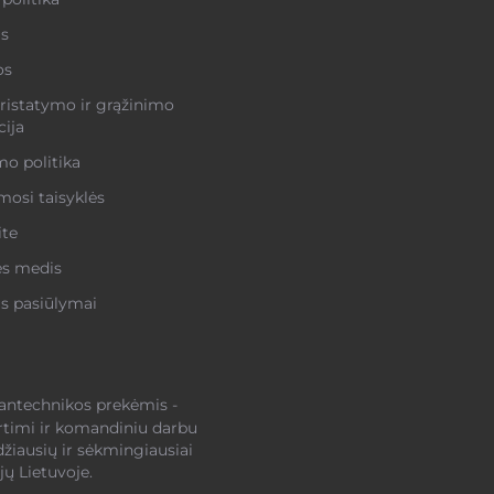
s
os
ristatymo ir grąžinimo
ija
o politika
osi taisyklės
ite
ės medis
s pasiūlymai
santechnikos prekėmis -
rtimi ir komandiniu darbu
džiausių ir sėkmingiausiai
ų Lietuvoje.