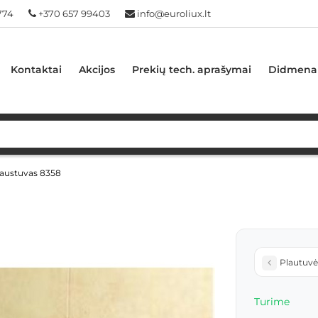
774
+370 657 99403
info@euroliux.lt
Kontaktai
Akcijos
Prekių tech. aprašymai
Didmena
austuvas 8358
Plautuvė
Turime