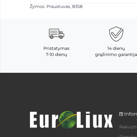
Žymos:
Praustuvas
,
8358
Pristatymas
14 dienų
7-10 dienų
grąžinimo garantija
Infor
Rekvizit
Slapukų 