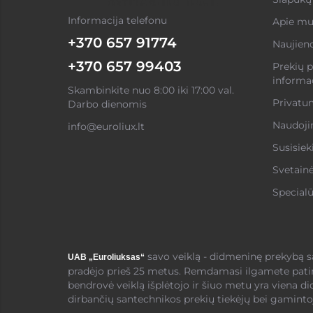
Informacija telefonu
Apie mu
+370 657 91774
Naujien
+370 657 99403
Prekių p
informac
Skambinkite nuo 8:00 iki 17:00 val.
Privatum
Darbo dienomis
Naudojim
info@euroliux.lt
Susisiek
Svetain
Specialū
savo veiklą - didmeninę prekybą 
UAB „Euroliuksas“
pradėjo prieš 25 metus. Remdamasi ilgamete pati
bendrovė veiklą išplėtojo ir šiuo metu yra viena di
dirbančių santechnikos prekių tiekėjų bei gamintoj