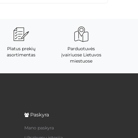
Platus prekių
Parduotuvės
asortimentas
įvairiuose Lietuvos
miestuose
Paskyra
Mano paskyra
Užsakymų istorija