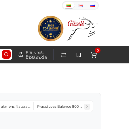
0
Prisijungti,
Registruotis
 akmens Natural egg
Praustuvas Balance 800 keramikinis baltas