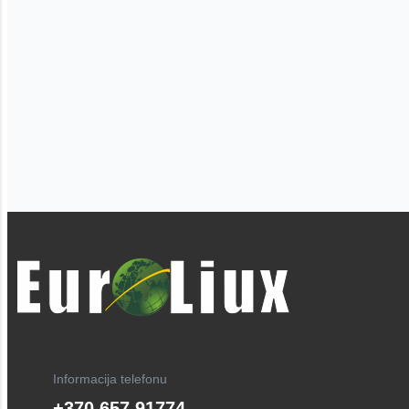
Informacija telefonu
+370 657 91774