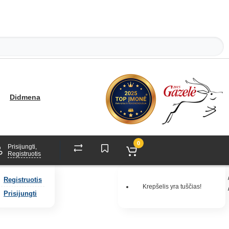
Didmena
0
Prisijungti,
Registruotis
Registruotis
Krepšelis yra tuščias!
Prisijungti