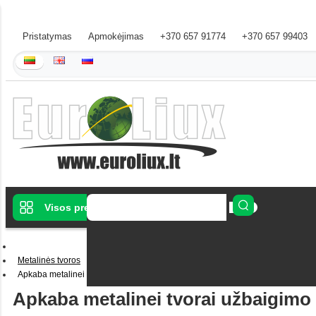
Pristatymas
Apmokėjimas
+370 657 91774
+370 657 99403
Visos prekės
Metalinės tvoros
Apkaba metalinei tvorai užbaigimo su tvirtinimo varžtais žalia (Ral6005)
Apkaba metalinei tvorai užbaigimo s