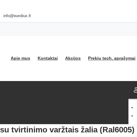
info@euroliux.lt
Apie mus
Kontaktai
Akcijos
Prekių tech. aprašymai
u tvirtinimo varžtais žalia (Ral6005)