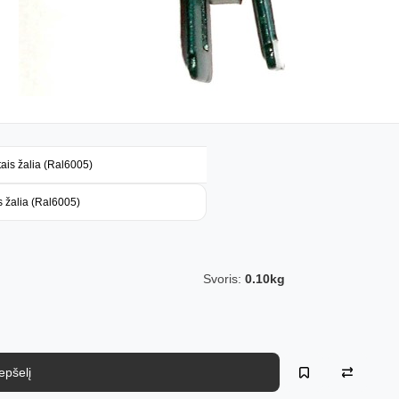
tais žalia (Ral6005)
s žalia (Ral6005)
Svoris:
0.10kg
repšelį