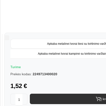
Apkaba metalinei tvorai tiesi su tvirtinimo varž
Apkaba metalinei tvorai kampinė su tvirtinimo varžtai
Turime
Prekės kodas:
2249713400020
1,52 €
Į k