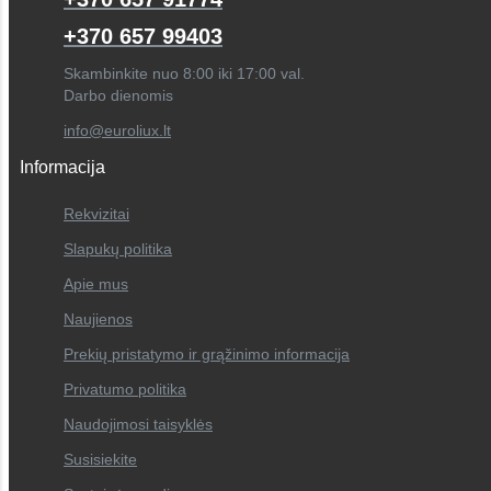
+370 657 99403
Skambinkite nuo 8:00 iki 17:00 val.
Darbo dienomis
info@euroliux.lt
Informacija
Rekvizitai
Slapukų politika
Apie mus
Naujienos
Prekių pristatymo ir grąžinimo informacija
Privatumo politika
Naudojimosi taisyklės
Susisiekite