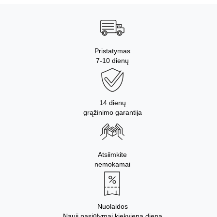
Pristatymas
7-10 dienų
14 dienų
grąžinimo garantija
Atsiimkite
nemokamai
Nuolaidos
Nauji pasiūlymai kiekvieną dieną