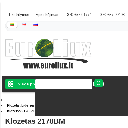
Pristatymas
Apmokėjimas
+370 657 91774
+370 657 99403
Visos prekės
Klozetai, bidė, pisuarai
Klozetas 2178BM
Klozetas 2178BM