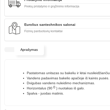
Prekių pristatymo ir grąžinimo informacija
Euroliux santechnikos salonai
Fizinių parduotuvių kontaktai
Aprašymas
Pastatomas unitazas su bakeliu ir lėtai nusileidžianči
Vandens padavimas bakelio apačioje iš kairės pusės.
Dvigubas vandens nuleidimo mechanizmas.
0
Horizontalus (90
) nuotakas iš galo.
Spalva - juodas matinis.