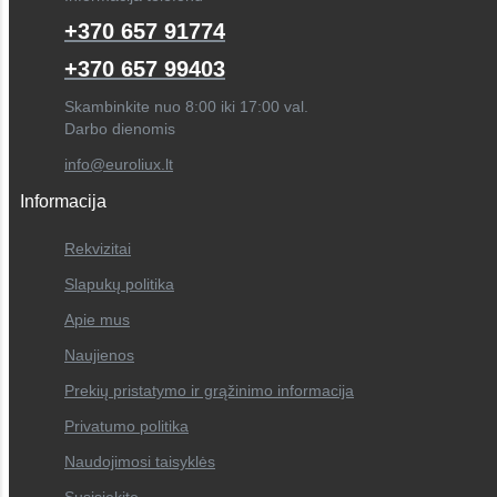
+370 657 91774
+370 657 99403
Skambinkite nuo 8:00 iki 17:00 val.
Darbo dienomis
info@euroliux.lt
Informacija
Rekvizitai
Slapukų politika
Apie mus
Naujienos
Prekių pristatymo ir grąžinimo informacija
Privatumo politika
Naudojimosi taisyklės