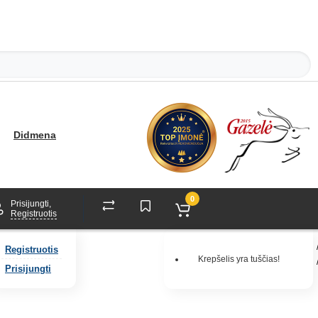
Didmena
0
Prisijungti,
Registruotis
Registruotis
Krepšelis yra tuščias!
Prisijungti