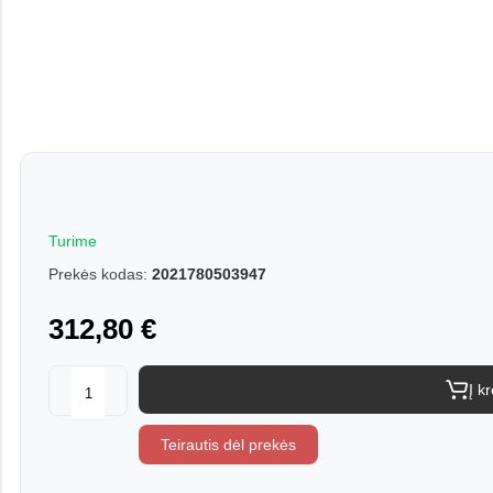
Turime
Prekės kodas:
2021780503947
312,80 €
Į k
Teirautis dėl prekės