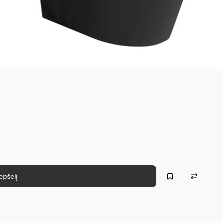
repšelį