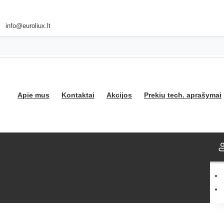
info@euroliux.lt
Apie mus
Kontaktai
Akcijos
Prekių tech. aprašymai