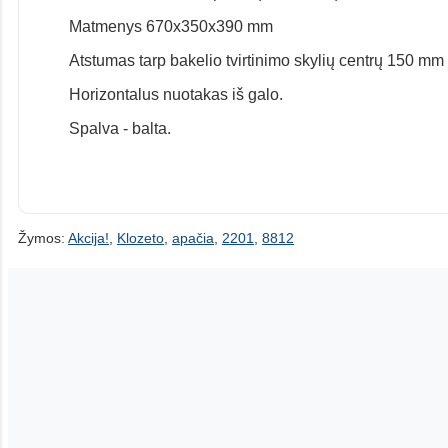
Matmenys 670x350x390 mm
Atstumas tarp bakelio tvirtinimo skylių centrų 150 mm
Horizontalus nuotakas iš galo.
Spalva - balta.
Žymos:
Akcija!
,
Klozeto
,
apačia
,
2201
,
8812