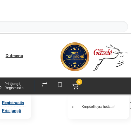
Didmena
0
Prisijungti,
Registruotis
Registruotis
Krepšelis yra tuščias!
Prisijungti