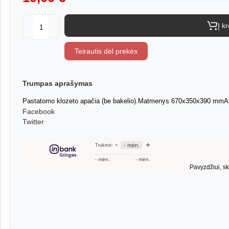
Į k
Teirautis dėl prekės
Trumpas aprašymas
Pastatomo klozeto apačia (be bakelio).Matmenys 670x350x390 mmAtstu
Facebook
Twitter