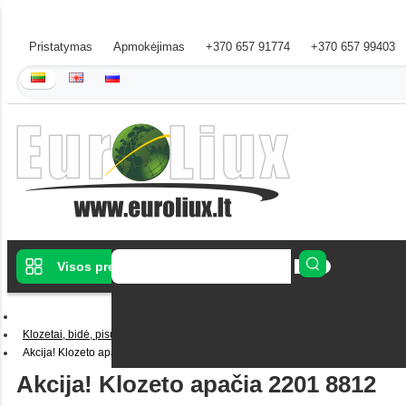
Pristatymas
Apmokėjimas
+370 657 91774
+370 657 99403
Visos prekės
Klozetai, bidė, pisuarai
Akcija! Klozeto apačia 2201 8812
Akcija! Klozeto apačia 2201 8812