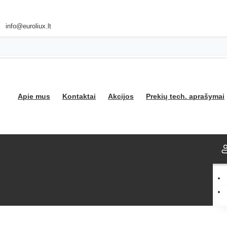
info@euroliux.lt
Apie mus
Kontaktai
Akcijos
Prekių tech. aprašymai