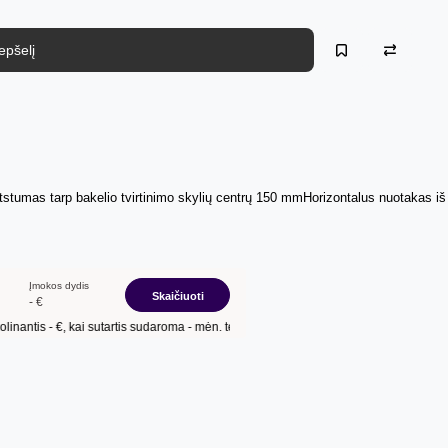
repšelį
mas tarp bakelio tvirtinimo skylių centrų 150 mmHorizontalus nuotakas iš ga