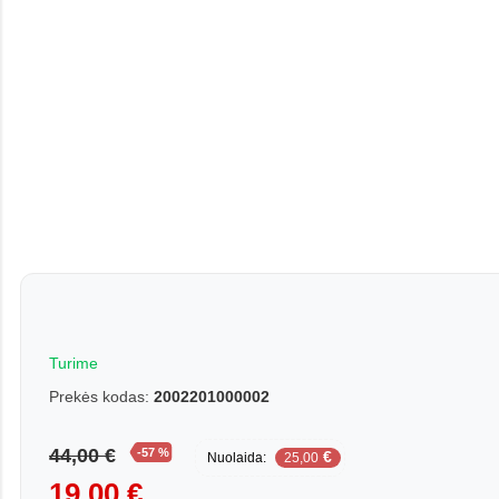
Turime
Prekės kodas:
2002201000002
44,00 €
-57 %
€
Nuolaida:
25,00
19,00 €