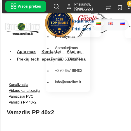
0
Prisijungti,
Visos prekės
Registruotis
Registruotis
Prisijungti
Pristatymas
Apmokėjimas
Apie mus
Kontaktai
Akcijos
Prekių tech. aprašymai
Didmena
+370 657 91774
+370 657 99403
info@euroliux.lt
Kanalizacija
Vidaus kanalizacija
Vamzdžiai PVC
Vamzdis PP 40x2
Vamzdis PP 40x2