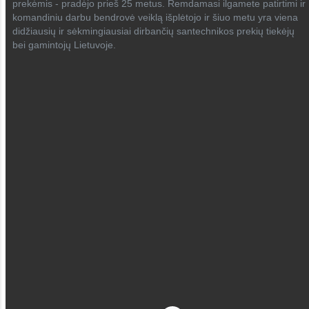
prekėmis - pradėjo prieš 25 metus. Remdamasi ilgamete patirtimi ir
komandiniu darbu bendrovė veiklą išplėtojo ir šiuo metu yra viena
didžiausių ir sėkmingiausiai dirbančių santechnikos prekių tiekėjų
bei gamintojų Lietuvoje.