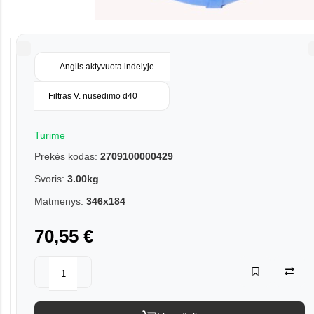
Anglis aktyvuota indelyje 400 gr
Filtras V. nusėdimo d40
Turime
Prekės kodas:
2709100000429
Svoris:
3.00kg
Matmenys:
346x184
70,55 €