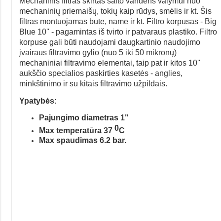
Mechaninis filtras skirtas šalto vandens valymui nuo
mechaninių priemaišų, tokių kaip rūdys, smėlis ir kt. Šis
filtras montuojamas bute, name ir kt.
Filtro korpusas - Big
Blue 10'' - pagamintas iš tvirto ir patvaraus plastiko. Filtro
korpuse gali būti naudojami daugkartinio naudojimo
įvairaus filtravimo gylio (nuo 5 iki 50 mikronų)
mechaniniai filtravimo elementai, taip pat ir kitos 10''
aukščio specialios paskirties kasetės - anglies,
minkštinimo ir su kitais filtravimo užpildais.
Ypatybės:
Pajungimo diametras 1"
0
Max temperatūra 37
C
Max spaudimas 6.2 bar.