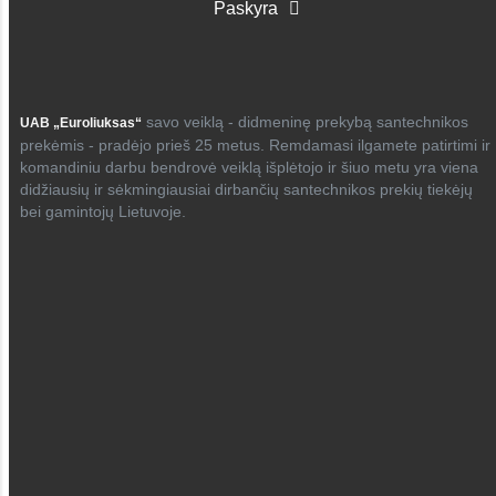
Paskyra
savo veiklą - didmeninę prekybą santechnikos
UAB „Euroliuksas“
prekėmis - pradėjo prieš 25 metus. Remdamasi ilgamete patirtimi ir
komandiniu darbu bendrovė veiklą išplėtojo ir šiuo metu yra viena
didžiausių ir sėkmingiausiai dirbančių santechnikos prekių tiekėjų
bei gamintojų Lietuvoje.