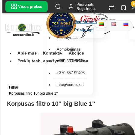
0
Prisijungti,
Visos prekės
Registruotis
Registruotis
Prisijungti
Pristatymas
Apmokėjimas
Apie mus
Kontaktai
Akcijos
Prekių tech. aprašymai
Didmena
+370 657 91774
+370 657 99403
info@euroliux.lt
Filtrai
Korpusas filtro 10'' big Blue 1"
Korpusas filtro 10'' big Blue 1"