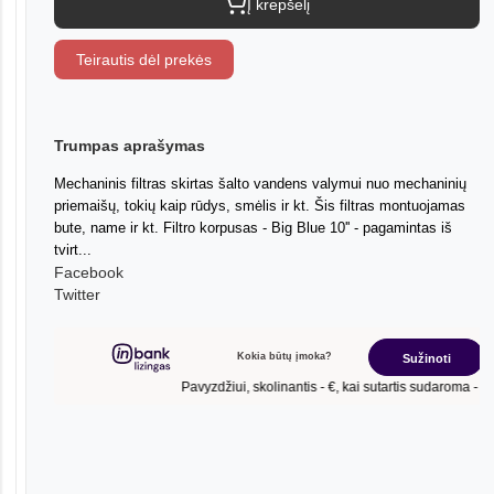
Į krepšelį
Teirautis dėl prekės
Trumpas aprašymas
Mechaninis filtras skirtas šalto vandens valymui nuo mechaninių
priemaišų, tokių kaip rūdys, smėlis ir kt. Šis filtras montuojamas
bute, name ir kt. Filtro korpusas - Big Blue 10'' - pagamintas iš
tvirt...
Facebook
Twitter